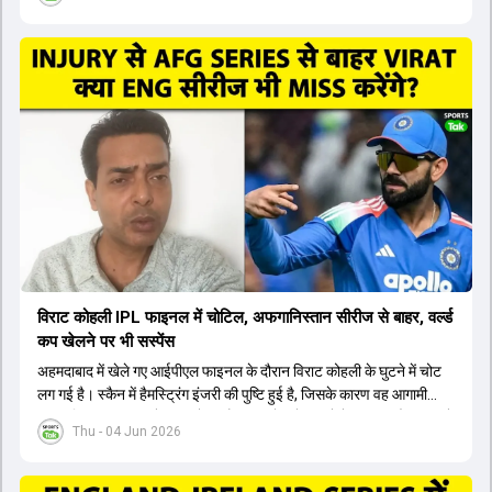
इसलिए नंबर तीन पर कोहली की जगह एक मजबूत विकल्प खोजना जरूरी है। इस
वीडियो में विराट कोहली के रिप्लेसमेंट के तौर पर कई दावेदारों पर चर्चा की गई है।
रुतुराज गायकवाड़ 58.8 की लिस्ट ए औसत के साथ एक मजबूत विकल्प हैं। संजू
सैमसन भी बड़े दावेदार हैं, जिनका वनडे क्रिकेट में 56 से ज्यादा का औसत है।
यशस्वी जायसवाल को भी मौका मिल सकता है, हालांकि उनके बैटिंग ऑर्डर पर
विचार करना होगा। इसके अलावा 82 से ज्यादा की लिस्ट ए औसत वाले देवदत्त
पडिक्कल भी एक शानदार विकल्प हो सकते हैं। टीम मैनेजमेंट स्क्वाड में पहले से
मौजूद ईशान किशन को भी नंबर तीन पर खिलाने का फैसला कर सकती है।
विराट कोहली IPL फाइनल में चोटिल, अफगानिस्तान सीरीज से बाहर, वर्ल्ड
कप खेलने पर भी सस्पेंस
अहमदाबाद में खेले गए आईपीएल फाइनल के दौरान विराट कोहली के घुटने में चोट
लग गई है। स्कैन में हैमस्ट्रिंग इंजरी की पुष्टि हुई है, जिसके कारण वह आगामी
अफगानिस्तान सीरीज से बाहर हो गए हैं। इस चोट से उबरने में सामान्य तौर पर 4 से
Thu - 04 Jun 2026
12 हफ्ते का समय लग सकता है, और अगर सर्जरी की जरूरत पड़ी तो 3 से 5 महीने
भी लग सकते हैं। विराट कोहली अब रिहैब और असेसमेंट के लिए बेंगलुरु स्थित
सेंटर ऑफ एक्सीलेंस जाएंगे। इस गंभीर चोट के कारण 14 जुलाई से शुरू होने वाले