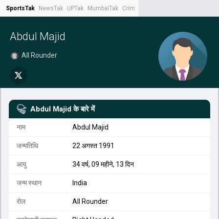
SportsTak
NewsTak
UPTak
MumbaiTak
CrimeTak
Lallantop
AstroTak
Tak.
Abdul Majid
All Rounder
Abdul Majid
के बारे में
नाम
Abdul Majid
जन्मतिथि
22 अगस्त 1991
आयु
34 वर्ष, 09 महीने, 13 दिन
जन्म स्थान
India
रोल
All Rounder