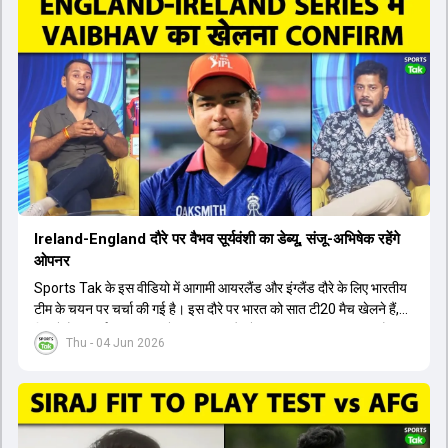
इंग्लैंड दौरे और आगामी वर्ल्ड कप में उनके खेलने पर सस्पेंस बन गया है। दूसरी
तरफ, आईपीएल में इम्पैक्ट प्लेयर के तौर पर खेलने वाले रोहित शर्मा को भी अभी तक
मेडिकल क्लीयरेंस नहीं मिली है। शनिवार को मुंबई में होने वाली चयन समिति की
बैठक में यह देखना अहम होगा कि क्या चयनकर्ता विराट कोहली को फिटनेस की शर्त
पर टीम में शामिल करते हैं या नहीं।
Ireland-England दौरे पर वैभव सूर्यवंशी का डेब्यू, संजू-अभिषेक रहेंगे
ओपनर
Sports Tak के इस वीडियो में आगामी आयरलैंड और इंग्लैंड दौरे के लिए भारतीय
टीम के चयन पर चर्चा की गई है। इस दौरे पर भारत को सात टी20 मैच खेलने हैं,
जिसमें वैभव सूर्यवंशी का टीम में चुना जाना और डेब्यू करना तय माना जा रहा है।
Thu - 04 Jun 2026
हालांकि, अभिषेक शर्मा और संजू सैमसन ही टीम के फर्स्ट चॉइस ओपनर बने रहेंगे,
क्योंकि दोनों ने वर्ल्ड कप में शानदार प्रदर्शन किया है। इसके अलावा ईशान किशन
नंबर तीन और श्रेयस अय्यर नंबर चार पर खेलेंगे। वहीं, रजत पाटीदार फिलहाल
टी20 टीम की योजना से बाहर हैं, लेकिन वह टेस्ट क्रिकेट में वापसी कर सकते हैं।