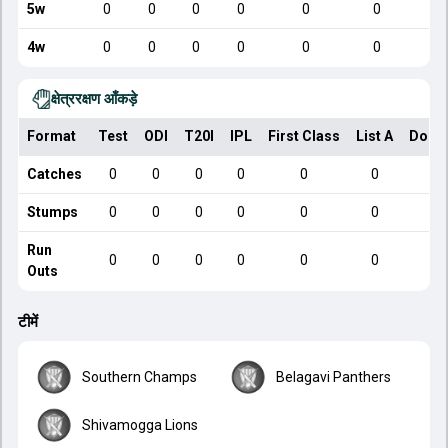
5w
0
0
0
0
0
0
4w
0
0
0
0
0
0
क्षेत्ररक्षण आँकड़े
Format
Test
ODI
T20I
IPL
First Class
List A
Dome
Catches
0
0
0
0
0
0
Stumps
0
0
0
0
0
0
Run
0
0
0
0
0
0
Outs
टीमें
Southern Champs
Belagavi Panthers
Shivamogga Lions