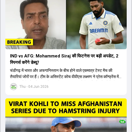
IND vs AFG: Mohammed Siraj की फिटनेस पर बड़ी अपडेट, 2
स्पिनर्स करेंगे डेब्यू?
चंडीगढ़ में भारत और अफगानिस्तान के बीच होने वाले एकमात्र टेस्ट मैच की
तैयारियां जोरों पर हैं। टीम के असिस्टेंट कोच वीवीएस लक्ष्मण ने प्रेस कॉन्फ्रेंस में
पुष्टि की है कि तेज गेंदबाज मोहम्मद सिराज पूरी तरह से फिट हैं और खेलने के लिए
Thu - 04 Jun 2026
उपलब्ध हैं। आईपीएल के दौरान लगी चोट के कारण उनके खेलने पर संदेह था,
लेकिन अब उन्हें फिटनेस क्लीयरेंस मिल गई है। इसके अलावा, दो नए स्पिनर्स मानव
सुथार और हर्ष दुबे को कुलदीप यादव और वाशिंगटन सुंदर के साथ प्लेइंग 11 में मौका
मिलने की प्रबल संभावना है। कप्तान शुभमन गिल विकेट की स्थिति को ध्यान में
रखते हुए अंतिम 11 का फैसला करेंगे। टीम में यशस्वी जायसवाल, केएल राहुल,
ऋषभ पंत और ध्रुव जुरेल जैसे खिलाड़ी भी शामिल हैं। यह टेस्ट मैच विश्व टेस्ट
चैंपियनशिप चक्र का हिस्सा नहीं है, लेकिन भारतीय टीम के लिए काफी महत्वपूर्ण