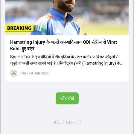
है। अंत में फैंस के सवालों का जवाब देते हुए टी20 कप्तानी और हेड कोच गौतम
गंभीर से जुड़ी जानकारी भी साझा की गई।
Hamstring Injury के चलते अफगानिस्तान ODI सीरीज से Virat
Kohli हुए बाहर
Sports Tak के इस वीडियो में टीम इंडिया के स्टार बल्लेबाज विराट कोहली से
जुड़ी एक बड़ी खबर सामने आई है। हैमस्ट्रिंग इंजरी (Hamstring Injury) के
कारण विराट कोहली अफगानिस्तान के खिलाफ होने वाली आगामी तीन मैचों की
Thu - 04 Jun 2026
वनडे सीरीज से बाहर हो गए हैं। भारत और अफगानिस्तान के बीच इस वनडे सीरीज
की शुरुआत 13 जून से एचपीसीए स्टेडियम (HPCA Stadium) में होनी थी।
इसके बाद सीरीज के बाकी दो मुकाबले 17 और 20 जून को खेले जाने थे। हाल ही में
खत्म हुए आईपीएल में शानदार प्रदर्शन करने वाले विराट कोहली का इस सीरीज से
और देखें
बाहर होना भारतीय फैंस के लिए एक बहुत बड़ा झटका है। यह वनडे सीरीज 2027
में होने वाले वर्ल्ड कप की तैयारियों के लिहाज से भी काफी अहम मानी जा रही थी।
फिलहाल यह स्पष्ट नहीं है कि विराट कोहली को इस हैमस्ट्रिंग इंजरी से पूरी तरह से
उबरने में कितना समय लगेगा और उनकी जगह टीम में किस खिलाड़ी को शामिल
किया जाएगा।