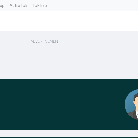
top
AstroTak
Tak.live