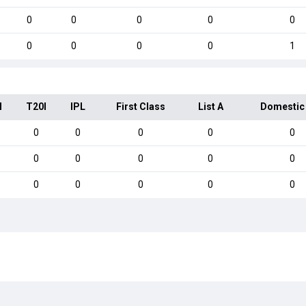
0
0
0
0
0
0
0
0
0
1
I
T20I
IPL
First Class
List A
Domestic
0
0
0
0
0
0
0
0
0
0
0
0
0
0
0