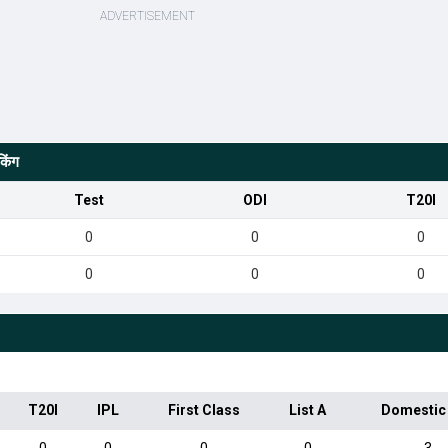
किंग
Test
ODI
T20I
0
0
0
0
0
0
T20I
IPL
First Class
List A
Domestic