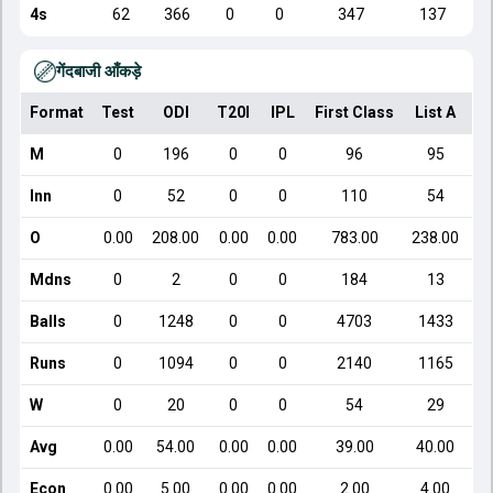
4s
62
366
0
0
347
137
गेंदबाजी आँकड़े
Format
Test
ODI
T20I
IPL
First Class
List A
D
M
0
196
0
0
96
95
Inn
0
52
0
0
110
54
O
0.00
208.00
0.00
0.00
783.00
238.00
Mdns
0
2
0
0
184
13
Balls
0
1248
0
0
4703
1433
Runs
0
1094
0
0
2140
1165
W
0
20
0
0
54
29
Avg
0.00
54.00
0.00
0.00
39.00
40.00
Econ
0.00
5.00
0.00
0.00
2.00
4.00