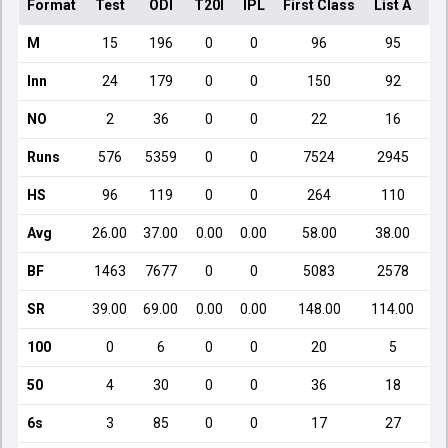
Format
Test
ODI
T20I
IPL
First Class
List A
Do
M
15
196
0
0
96
95
Inn
24
179
0
0
150
92
NO
2
36
0
0
22
16
Runs
576
5359
0
0
7524
2945
HS
96
119
0
0
264
110
Avg
26.00
37.00
0.00
0.00
58.00
38.00
BF
1463
7677
0
0
5083
2578
SR
39.00
69.00
0.00
0.00
148.00
114.00
100
0
6
0
0
20
5
50
4
30
0
0
36
18
6s
3
85
0
0
17
27