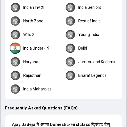
Indian Inv XI
India Seniors
North Zone
Rest of India
Wills XI
Young India
India Under-19
Delhi
Haryana
Jammu and Kashmir
Rajasthan
Bharat Legends
India Maharajas
Frequently Asked Questions (FAQs)
Ajay Jadeja ने अपना Domestic-Firstclass क्रिकेट डेब्यू