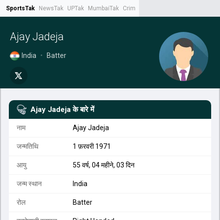
SportsTak
NewsTak
UPTak
MumbaiTak
CrimeTak
Lallantop
AstroTak
Tak.
Ajay Jadeja
India
•
Batter
Ajay Jadeja
के बारे में
नाम
Ajay Jadeja
जन्मतिथि
1 फ़रवरी 1971
आयु
55 वर्ष, 04 महीने, 03 दिन
जन्म स्थान
India
रोल
Batter