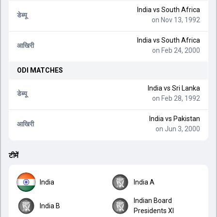
India
vs
South Africa
डेब्यू
on Nov 13, 1992
India
vs
South Africa
आखिरी
on Feb 24, 2000
ODI
MATCHES
India
vs
Sri Lanka
डेब्यू
on Feb 28, 1992
India
vs
Pakistan
आखिरी
on Jun 3, 2000
टीमें
India
India A
Indian Board
India B
Presidents XI