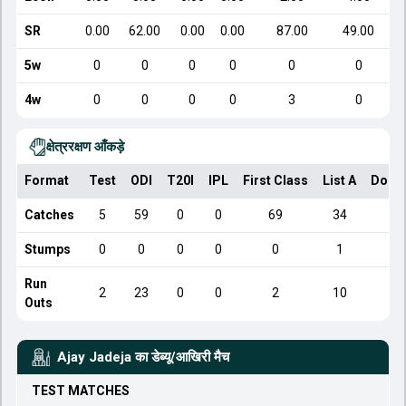
SR
0.00
62.00
0.00
0.00
87.00
49.00
5w
0
0
0
0
0
0
4w
0
0
0
0
3
0
क्षेत्ररक्षण आँकड़े
Format
Test
ODI
T20I
IPL
First Class
List A
Dome
Catches
5
59
0
0
69
34
Stumps
0
0
0
0
0
1
Run
2
23
0
0
2
10
Outs
Ajay Jadeja
का डेब्यू/आखिरी मैच
TEST
MATCHES