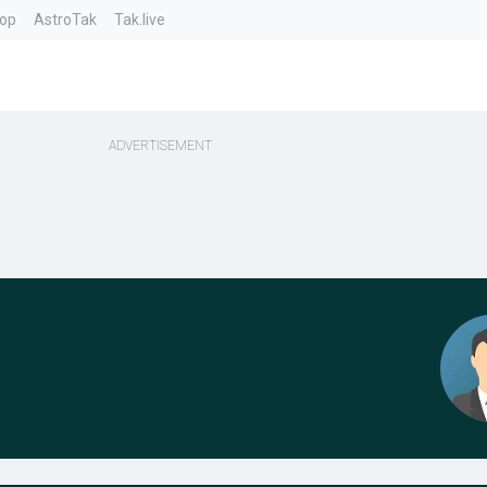
top
AstroTak
Tak.live