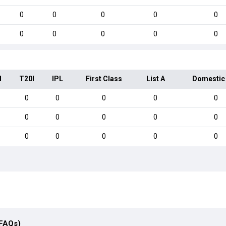
0
0
0
0
0
0
0
0
0
0
I
T20I
IPL
First Class
List A
Domestic
0
0
0
0
0
0
0
0
0
0
0
0
0
0
0
(FAQs)