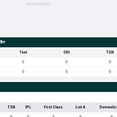
किंग
Test
ODI
T20I
0
0
0
0
0
0
T20I
IPL
First Class
List A
Domestic