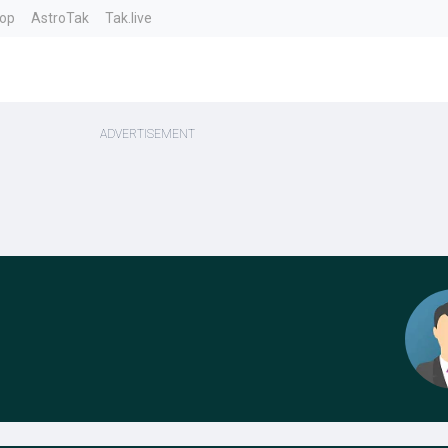
top
AstroTak
Tak.live