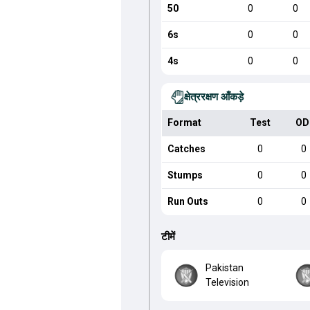
50
0
0
6s
0
0
4s
0
0
क्षेत्ररक्षण आँकड़े
Format
Test
OD
Catches
0
0
Stumps
0
0
Run Outs
0
0
टीमें
Pakistan
Television