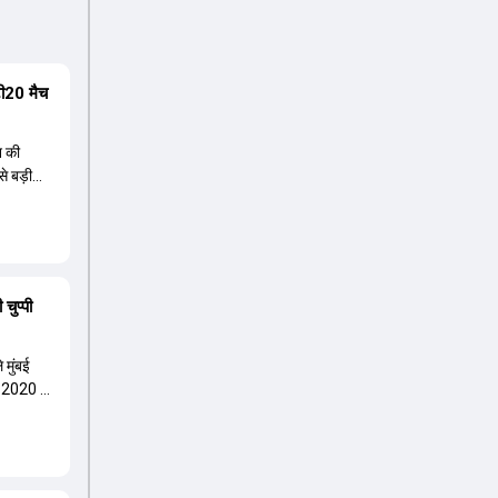
 टी20 मैच
न की
से बड़ी
चुप्पी
 मुंबई
 2020 में