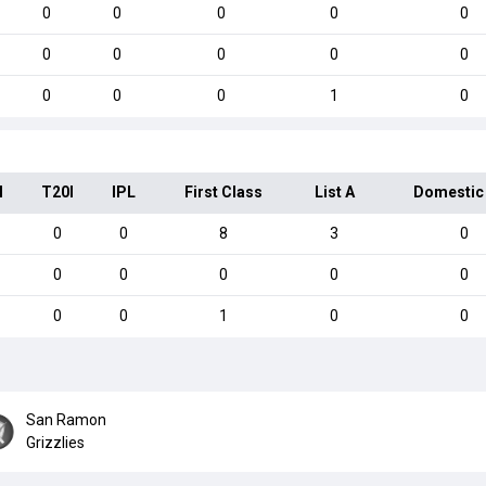
0
0
0
0
0
0
0
0
0
0
0
0
0
1
0
I
T20I
IPL
First Class
List A
Domestic
0
0
8
3
0
0
0
0
0
0
0
0
1
0
0
San Ramon
Grizzlies