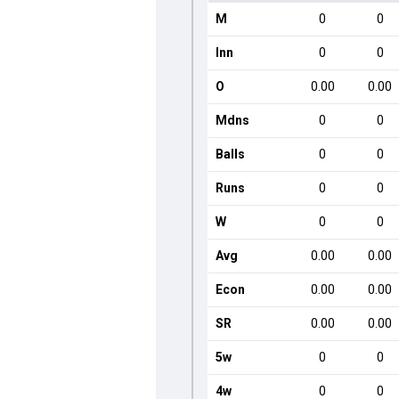
M
0
0
Inn
0
0
O
0.00
0.00
Mdns
0
0
Balls
0
0
Runs
0
0
W
0
0
Avg
0.00
0.00
Econ
0.00
0.00
SR
0.00
0.00
5w
0
0
4w
0
0