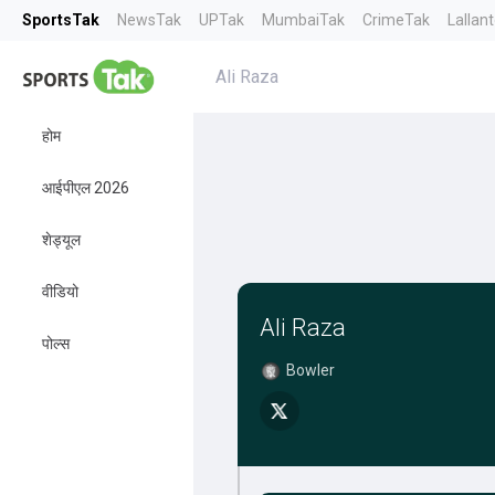
SportsTak
NewsTak
UPTak
MumbaiTak
CrimeTak
Lallan
Ali Raza
होम
आईपीएल 2026
शेड्यूल
वीडियो
Ali Raza
पोल्स
Bowler