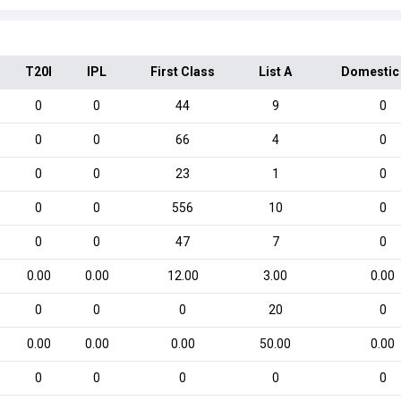
T20I
IPL
First Class
List A
Domestic
0
0
44
9
0
0
0
66
4
0
0
0
23
1
0
0
0
556
10
0
0
0
47
7
0
0.00
0.00
12.00
3.00
0.00
0
0
0
20
0
0.00
0.00
0.00
50.00
0.00
0
0
0
0
0