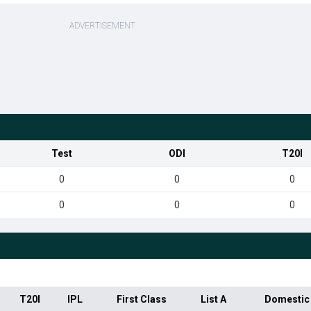
Test
ODI
T20I
0
0
0
0
0
0
T20I
IPL
First Class
List A
Domestic