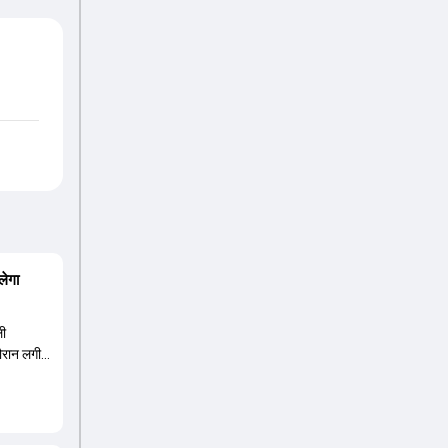
लेगा
ली
दौरान लगी
ंबर तीन पर
हली के
8 की लिस्ट
 वनडे