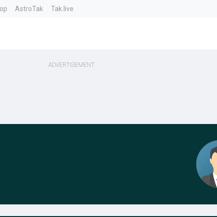
top
AstroTak
Tak.live