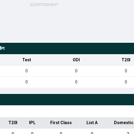
िंग
Test
ODI
T20I
0
0
0
0
0
0
T20I
IPL
First Class
List A
Domestic