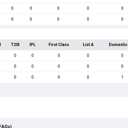
0
0
0
0
0
0
0
0
0
0
I
T20I
IPL
First Class
List A
Domestic
0
0
0
0
0
0
0
0
0
0
0
0
0
0
1
(FAQs)