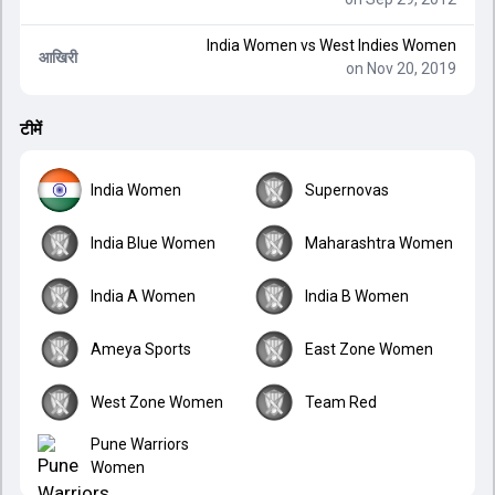
India Women
vs
West Indies Women
आखिरी
on Nov 20, 2019
टीमें
India Women
Supernovas
India Blue Women
Maharashtra Women
India A Women
India B Women
Ameya Sports
East Zone Women
West Zone Women
Team Red
Pune Warriors
Women