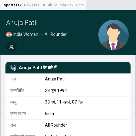
SportsTak
NewsTak
UPTak
MumbaiTak
CrimeTak
Lallantop
AstroTak
Tak.
Anuja Patil
India Women
•
All Rounder
Anuja Patil
के बारे में
नाम
Anuja Patil
जन्मतिथि
28 जून 1992
आयु
33 वर्ष, 11 महीने, 07 दिन
जन्म स्थान
India
रोल
All Rounder