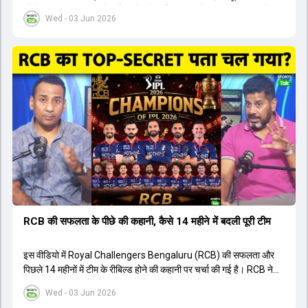
सौ छिहत्तर रन बनाकर ऑरेंज कैप और मोस्ट वैल्युएबल प्लेयर का खिताब अपने नाम
Wed - 03 Jun 2026
किया है। वीडियो में बताया गया है कि ऑस्ट्रेलियाई टीम के वर्तमान कप्तान और
इंग्लैंड टीम के पूर्व कप्तान ने इस युवा खिलाड़ी के खेल की सराहना की है।
ऑस्ट्रेलियाई कप्तान के अनुसार, शुरुआत में लोगों को इस खिलाड़ी के प्रदर्शन पर
संदेह था, लेकिन अब उसने खुद को एक बेहतरीन बल्लेबाज साबित कर दिया है जो
गेंद को बाउंड्री के काफी पार मारने की क्षमता रखता है। वहीं, इंग्लैंड के पूर्व कप्तान
ने कहा कि टूर्नामेंट जीतने वाली टीम के अलावा इस सीजन की सबसे बड़ी बात इस
युवा खिलाड़ी का प्रदर्शन रहा है, जिसे देखने के लिए स्टेडियम में भारी भीड़ उमड़ती
थी। शानदार प्रदर्शन के बाद इस युवा खिलाड़ी को श्रीलंका में होने वाली
त्रिकोणीय सीरीज के लिए इंडिया ए टीम में भी शामिल कर लिया गया है।
RCB की सफलता के पीछे की कहानी, कैसे 14 महीने में बदली पूरी टीम
इस वीडियो में Royal Challengers Bengaluru (RCB) की सफलता और
पिछले 14 महीनों में टीम के रीबिल्ड होने की कहानी पर चर्चा की गई है। RCB ने
अपनी पुरानी गलतियों को स्वीकार करते हुए एक नया रिसेट बटन दबाया। टीम
Wed - 03 Jun 2026
मैनेजमेंट में Mo Bobat, Andy Flower, Dinesh Karthik और एनालिस्ट