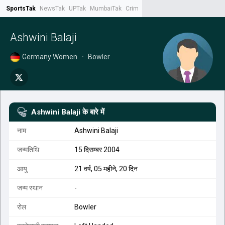
SportsTak
NewsTak
UPTak
MumbaiTak
CrimeTak
Lallantop
AstroTak
Tak.
Ashwini Balaji
Germany Women
•
Bowler
Ashwini Balaji
के बारे में
नाम
Ashwini Balaji
जन्मतिथि
15 दिसम्बर 2004
आयु
21 वर्ष, 05 महीने, 20 दिन
जन्म स्थान
-
रोल
Bowler