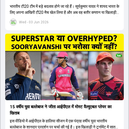
भारतीय टी20 टीम में बड़े बदलाव होने जा रहे हैं। सूर्यकुमार यादव ने शायद भारत के
लिए अपना आखिरी टी20 मैच खेल लिया है और अब वह बतौर कप्तान या खिलाड़ी
टीम का हिस्सा नहीं होंगे। आयरलैंड और इंग्लैंड के खिलाफ आगामी टी20 सीरीज के
Wed - 03 Jun 2026
लिए नए कप्तान की तलाश जारी है। इस रेस में श्रेयस अय्यर सबसे आगे चल रहे
हैं। उनके अलावा ईशान किशन और तिलक वर्मा भी कप्तानी के दावेदार हैं। अक्षर
पटेल इस रेस में काफी पीछे हैं, जबकि संजू सैमसन और रजत पाटीदार कप्तानी की
दौड़ से बाहर हैं। आगामी सीरीज के लिए वैभव सूर्यवंशी को तीसरे ओपनर के तौर पर
टीम में शामिल किया जाएगा, जबकि अभिषेक शर्मा और संजू सैमसन पहली पसंद
होंगे। इसके अलावा नीतीश रेड्डी को बतौर ऑलराउंडर ज्यादा मौके मिलेंगे। अजीत
अगरकर की अगुवाई वाली चयन समिति और कोच गौतम गंभीर आगामी टी20 वर्ल्ड
कप और 2028 ओलंपिक के लिए लंबी अवधि का विजन लेकर चल रहे हैं।
15 वर्षीय युवा बल्लेबाज ने जीता आईपीएल में मोस्ट वैल्युएबल प्लेयर का
खिताब
इस वीडियो में आईपीएल के हालिया सीजन में एक पंद्रह वर्षीय युवा भारतीय
बल्लेबाज के शानदार प्रदर्शन पर चर्चा की गई है। इस खिलाड़ी ने टूर्नामेंट में सात