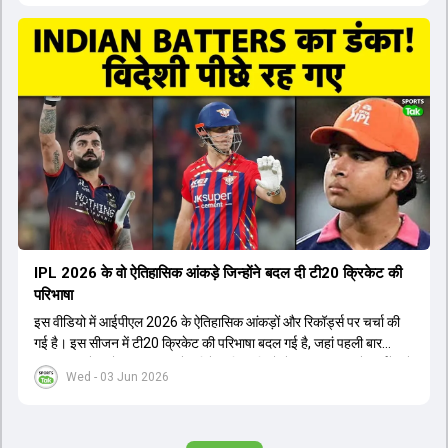
Freddie Wilde ने मिलकर ऑक्शन की बेहतरीन रणनीति बनाई। इसी रणनीति
के तहत Bhuvneshwar Kumar, Krunal Pandya और Rasikh Salam
जैसे भारतीय खिलाड़ियों को टीम में शामिल किया गया, जिन्होंने शानदार प्रदर्शन
किया। इसके अलावा, Virat Kohli की भूमिका में भी बदलाव देखा गया, जहां वह
अब टीम के युवा खिलाड़ियों के साथ ज्यादा जुड़े हुए नजर आते हैं। कप्तान Rajat
Patidar के नेतृत्व में टीम का कम्युनिकेशन बहुत स्पष्ट रहा है। एनालिस्ट से लेकर
मैनेजमेंट तक, सभी एक ही पेज पर रहते हैं, जिससे मैदान पर कोई कंफ्यूजन नहीं
होता। यही कारण है कि RCB ने लगातार सफलता हासिल की है।
IPL 2026 के वो ऐतिहासिक आंकड़े जिन्होंने बदल दी टी20 क्रिकेट की
परिभाषा
इस वीडियो में आईपीएल 2026 के ऐतिहासिक आंकड़ों और रिकॉर्ड्स पर चर्चा की
गई है। इस सीजन में टी20 क्रिकेट की परिभाषा बदल गई है, जहां पहली बार
भारतीय बल्लेबाजों का स्ट्राइक रेट विदेशी खिलाड़ियों से ज्यादा रहा। पूरे टूर्नामेंट में
Wed - 03 Jun 2026
1426 छक्के लगे और 65 बार टीमों ने 200 से ज्यादा का स्कोर बनाया, जो एक
नया रिकॉर्ड है। एक युवा बल्लेबाज ने सबसे ज्यादा रन, छक्के और बेहतरीन
स्ट्राइक रेट के साथ मोस्ट वैल्युएबल प्लेयर का खिताब जीता। इसके अलावा पंजाब
और बेंगलुरु के प्रदर्शन के साथ-साथ लक्ष्य का पीछा करने वाली टीमों की सफलता