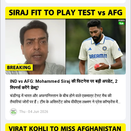
क्योंकि दोनों ने वर्ल्ड कप में शानदार प्रदर्शन किया है। इसके अलावा ईशान किशन
नंबर तीन और श्रेयस अय्यर नंबर चार पर खेलेंगे। वहीं, रजत पाटीदार फिलहाल
टी20 टीम की योजना से बाहर हैं, लेकिन वह टेस्ट क्रिकेट में वापसी कर सकते हैं।
IND vs AFG: Mohammed Siraj की फिटनेस पर बड़ी अपडेट, 2
स्पिनर्स करेंगे डेब्यू?
चंडीगढ़ में भारत और अफगानिस्तान के बीच होने वाले एकमात्र टेस्ट मैच की
तैयारियां जोरों पर हैं। टीम के असिस्टेंट कोच वीवीएस लक्ष्मण ने प्रेस कॉन्फ्रेंस में
पुष्टि की है कि तेज गेंदबाज मोहम्मद सिराज पूरी तरह से फिट हैं और खेलने के लिए
Thu - 04 Jun 2026
उपलब्ध हैं। आईपीएल के दौरान लगी चोट के कारण उनके खेलने पर संदेह था,
लेकिन अब उन्हें फिटनेस क्लीयरेंस मिल गई है। इसके अलावा, दो नए स्पिनर्स मानव
सुथार और हर्ष दुबे को कुलदीप यादव और वाशिंगटन सुंदर के साथ प्लेइंग 11 में मौका