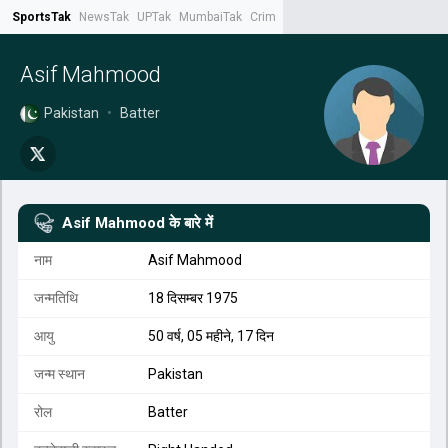
SportsTak
NewsTak
UPTak
MumbaiTak
CrimeTak
Lallantop
AstroTak
Tak.
Asif Mahmood
Pakistan
•
Batter
Asif Mahmood
के बारे में
नाम
Asif Mahmood
जन्मतिथि
18 दिसम्बर 1975
आयु
50 वर्ष, 05 महीने, 17 दिन
जन्म स्थान
Pakistan
रोल
Batter