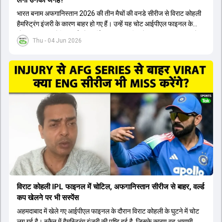
भारत बनाम अफगानिस्तान 2026 की तीन मैचों की वनडे सीरीज से विराट कोहली
हैमस्ट्रिंग इंजरी के कारण बाहर हो गए हैं। उन्हें यह चोट आईपीएल फाइनल के
दौरान लगी थी। रोहित शर्मा और हार्दिक पांड्या की फिटनेस पर भी अभी सवाल हैं,
Thu - 04 Jun 2026
इसलिए नंबर तीन पर कोहली की जगह एक मजबूत विकल्प खोजना जरूरी है। इस
वीडियो में विराट कोहली के रिप्लेसमेंट के तौर पर कई दावेदारों पर चर्चा की गई है।
रुतुराज गायकवाड़ 58.8 की लिस्ट ए औसत के साथ एक मजबूत विकल्प हैं। संजू
सैमसन भी बड़े दावेदार हैं, जिनका वनडे क्रिकेट में 56 से ज्यादा का औसत है।
यशस्वी जायसवाल को भी मौका मिल सकता है, हालांकि उनके बैटिंग ऑर्डर पर
विचार करना होगा। इसके अलावा 82 से ज्यादा की लिस्ट ए औसत वाले देवदत्त
पडिक्कल भी एक शानदार विकल्प हो सकते हैं। टीम मैनेजमेंट स्क्वाड में पहले से
मौजूद ईशान किशन को भी नंबर तीन पर खिलाने का फैसला कर सकती है।
विराट कोहली IPL फाइनल में चोटिल, अफगानिस्तान सीरीज से बाहर, वर्ल्ड
कप खेलने पर भी सस्पेंस
अहमदाबाद में खेले गए आईपीएल फाइनल के दौरान विराट कोहली के घुटने में चोट
लग गई है। स्कैन में हैमस्ट्रिंग इंजरी की पुष्टि हुई है, जिसके कारण वह आगामी