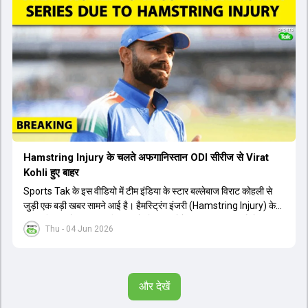
मिलने की प्रबल संभावना है। कप्तान शुभमन गिल विकेट की स्थिति को ध्यान में
रखते हुए अंतिम 11 का फैसला करेंगे। टीम में यशस्वी जायसवाल, केएल राहुल,
ऋषभ पंत और ध्रुव जुरेल जैसे खिलाड़ी भी शामिल हैं। यह टेस्ट मैच विश्व टेस्ट
चैंपियनशिप चक्र का हिस्सा नहीं है, लेकिन भारतीय टीम के लिए काफी महत्वपूर्ण
है। अंत में फैंस के सवालों का जवाब देते हुए टी20 कप्तानी और हेड कोच गौतम
गंभीर से जुड़ी जानकारी भी साझा की गई।
Hamstring Injury के चलते अफगानिस्तान ODI सीरीज से Virat
Kohli हुए बाहर
Sports Tak के इस वीडियो में टीम इंडिया के स्टार बल्लेबाज विराट कोहली से
जुड़ी एक बड़ी खबर सामने आई है। हैमस्ट्रिंग इंजरी (Hamstring Injury) के
कारण विराट कोहली अफगानिस्तान के खिलाफ होने वाली आगामी तीन मैचों की
Thu - 04 Jun 2026
वनडे सीरीज से बाहर हो गए हैं। भारत और अफगानिस्तान के बीच इस वनडे सीरीज
की शुरुआत 13 जून से एचपीसीए स्टेडियम (HPCA Stadium) में होनी थी।
इसके बाद सीरीज के बाकी दो मुकाबले 17 और 20 जून को खेले जाने थे। हाल ही में
खत्म हुए आईपीएल में शानदार प्रदर्शन करने वाले विराट कोहली का इस सीरीज से
और देखें
बाहर होना भारतीय फैंस के लिए एक बहुत बड़ा झटका है। यह वनडे सीरीज 2027
में होने वाले वर्ल्ड कप की तैयारियों के लिहाज से भी काफी अहम मानी जा रही थी।