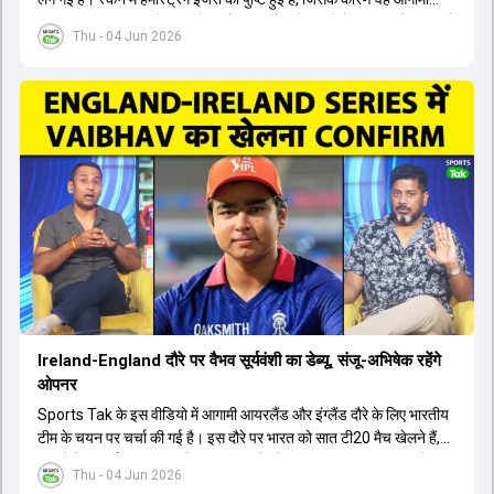
अफगानिस्तान सीरीज से बाहर हो गए हैं। इस चोट से उबरने में सामान्य तौर पर 4 से
Thu - 04 Jun 2026
12 हफ्ते का समय लग सकता है, और अगर सर्जरी की जरूरत पड़ी तो 3 से 5 महीने
भी लग सकते हैं। विराट कोहली अब रिहैब और असेसमेंट के लिए बेंगलुरु स्थित
सेंटर ऑफ एक्सीलेंस जाएंगे। इस गंभीर चोट के कारण 14 जुलाई से शुरू होने वाले
इंग्लैंड दौरे और आगामी वर्ल्ड कप में उनके खेलने पर सस्पेंस बन गया है। दूसरी
तरफ, आईपीएल में इम्पैक्ट प्लेयर के तौर पर खेलने वाले रोहित शर्मा को भी अभी तक
मेडिकल क्लीयरेंस नहीं मिली है। शनिवार को मुंबई में होने वाली चयन समिति की
बैठक में यह देखना अहम होगा कि क्या चयनकर्ता विराट कोहली को फिटनेस की शर्त
पर टीम में शामिल करते हैं या नहीं।
Ireland-England दौरे पर वैभव सूर्यवंशी का डेब्यू, संजू-अभिषेक रहेंगे
ओपनर
Sports Tak के इस वीडियो में आगामी आयरलैंड और इंग्लैंड दौरे के लिए भारतीय
टीम के चयन पर चर्चा की गई है। इस दौरे पर भारत को सात टी20 मैच खेलने हैं,
जिसमें वैभव सूर्यवंशी का टीम में चुना जाना और डेब्यू करना तय माना जा रहा है।
Thu - 04 Jun 2026
हालांकि, अभिषेक शर्मा और संजू सैमसन ही टीम के फर्स्ट चॉइस ओपनर बने रहेंगे,