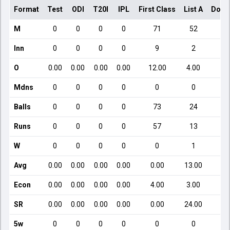
Format
Test
ODI
T20I
IPL
First Class
List A
Dome
M
0
0
0
0
71
52
Inn
0
0
0
0
9
2
O
0.00
0.00
0.00
0.00
12.00
4.00
Mdns
0
0
0
0
0
0
Balls
0
0
0
0
73
24
Runs
0
0
0
0
57
13
W
0
0
0
0
0
1
Avg
0.00
0.00
0.00
0.00
0.00
13.00
Econ
0.00
0.00
0.00
0.00
4.00
3.00
SR
0.00
0.00
0.00
0.00
0.00
24.00
5w
0
0
0
0
0
0