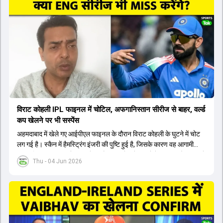
यशस्वी जायसवाल को भी मौका मिल सकता है, हालांकि उनके बैटिंग ऑर्डर पर
विचार करना होगा। इसके अलावा 82 से ज्यादा की लिस्ट ए औसत वाले देवदत्त
पडिक्कल भी एक शानदार विकल्प हो सकते हैं। टीम मैनेजमेंट स्क्वाड में पहले से
मौजूद ईशान किशन को भी नंबर तीन पर खिलाने का फैसला कर सकती है।
विराट कोहली IPL फाइनल में चोटिल, अफगानिस्तान सीरीज से बाहर, वर्ल्ड
कप खेलने पर भी सस्पेंस
अहमदाबाद में खेले गए आईपीएल फाइनल के दौरान विराट कोहली के घुटने में चोट
लग गई है। स्कैन में हैमस्ट्रिंग इंजरी की पुष्टि हुई है, जिसके कारण वह आगामी
अफगानिस्तान सीरीज से बाहर हो गए हैं। इस चोट से उबरने में सामान्य तौर पर 4 से
Thu - 04 Jun 2026
12 हफ्ते का समय लग सकता है, और अगर सर्जरी की जरूरत पड़ी तो 3 से 5 महीने
भी लग सकते हैं। विराट कोहली अब रिहैब और असेसमेंट के लिए बेंगलुरु स्थित
सेंटर ऑफ एक्सीलेंस जाएंगे। इस गंभीर चोट के कारण 14 जुलाई से शुरू होने वाले
इंग्लैंड दौरे और आगामी वर्ल्ड कप में उनके खेलने पर सस्पेंस बन गया है। दूसरी
तरफ, आईपीएल में इम्पैक्ट प्लेयर के तौर पर खेलने वाले रोहित शर्मा को भी अभी तक
मेडिकल क्लीयरेंस नहीं मिली है। शनिवार को मुंबई में होने वाली चयन समिति की