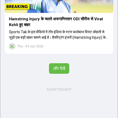
Hamstring Injury के चलते अफगानिस्तान ODI सीरीज से Virat
Kohli हुए बाहर
Sports Tak के इस वीडियो में टीम इंडिया के स्टार बल्लेबाज विराट कोहली से
जुड़ी एक बड़ी खबर सामने आई है। हैमस्ट्रिंग इंजरी (Hamstring Injury) के
कारण विराट कोहली अफगानिस्तान के खिलाफ होने वाली आगामी तीन मैचों की
Thu - 04 Jun 2026
वनडे सीरीज से बाहर हो गए हैं। भारत और अफगानिस्तान के बीच इस वनडे सीरीज
की शुरुआत 13 जून से एचपीसीए स्टेडियम (HPCA Stadium) में होनी थी।
इसके बाद सीरीज के बाकी दो मुकाबले 17 और 20 जून को खेले जाने थे। हाल ही में
खत्म हुए आईपीएल में शानदार प्रदर्शन करने वाले विराट कोहली का इस सीरीज से
और देखें
बाहर होना भारतीय फैंस के लिए एक बहुत बड़ा झटका है। यह वनडे सीरीज 2027
में होने वाले वर्ल्ड कप की तैयारियों के लिहाज से भी काफी अहम मानी जा रही थी।
फिलहाल यह स्पष्ट नहीं है कि विराट कोहली को इस हैमस्ट्रिंग इंजरी से पूरी तरह से
उबरने में कितना समय लगेगा और उनकी जगह टीम में किस खिलाड़ी को शामिल
किया जाएगा।