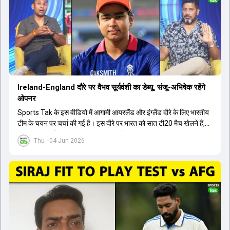
बैठक में यह देखना अहम होगा कि क्या चयनकर्ता विराट कोहली को फिटनेस की शर्त
पर टीम में शामिल करते हैं या नहीं।
Ireland-England दौरे पर वैभव सूर्यवंशी का डेब्यू, संजू-अभिषेक रहेंगे
ओपनर
Sports Tak के इस वीडियो में आगामी आयरलैंड और इंग्लैंड दौरे के लिए भारतीय
टीम के चयन पर चर्चा की गई है। इस दौरे पर भारत को सात टी20 मैच खेलने हैं,
जिसमें वैभव सूर्यवंशी का टीम में चुना जाना और डेब्यू करना तय माना जा रहा है।
Thu - 04 Jun 2026
हालांकि, अभिषेक शर्मा और संजू सैमसन ही टीम के फर्स्ट चॉइस ओपनर बने रहेंगे,
क्योंकि दोनों ने वर्ल्ड कप में शानदार प्रदर्शन किया है। इसके अलावा ईशान किशन
नंबर तीन और श्रेयस अय्यर नंबर चार पर खेलेंगे। वहीं, रजत पाटीदार फिलहाल
टी20 टीम की योजना से बाहर हैं, लेकिन वह टेस्ट क्रिकेट में वापसी कर सकते हैं।