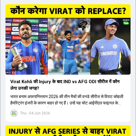
Virat Kohli की Injury के बाद IND vs AFG ODI सीरीज में कौन
लेगा उनकी जगह?
भारत बनाम अफगानिस्तान 2026 की तीन मैचों की वनडे सीरीज से विराट कोहली
हैमस्ट्रिंग इंजरी के कारण बाहर हो गए हैं। उन्हें यह चोट आईपीएल फाइनल के
दौरान लगी थी। रोहित शर्मा और हार्दिक पांड्या की फिटनेस पर भी अभी सवाल हैं,
Thu - 04 Jun 2026
इसलिए नंबर तीन पर कोहली की जगह एक मजबूत विकल्प खोजना जरूरी है। इस
वीडियो में विराट कोहली के रिप्लेसमेंट के तौर पर कई दावेदारों पर चर्चा की गई है।
रुतुराज गायकवाड़ 58.8 की लिस्ट ए औसत के साथ एक मजबूत विकल्प हैं। संजू
सैमसन भी बड़े दावेदार हैं, जिनका वनडे क्रिकेट में 56 से ज्यादा का औसत है।