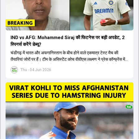
IND vs AFG: Mohammed Siraj की फिटनेस पर बड़ी अपडेट, 2
स्पिनर्स करेंगे डेब्यू?
चंडीगढ़ में भारत और अफगानिस्तान के बीच होने वाले एकमात्र टेस्ट मैच की
तैयारियां जोरों पर हैं। टीम के असिस्टेंट कोच वीवीएस लक्ष्मण ने प्रेस कॉन्फ्रेंस में
पुष्टि की है कि तेज गेंदबाज मोहम्मद सिराज पूरी तरह से फिट हैं और खेलने के लिए
Thu - 04 Jun 2026
उपलब्ध हैं। आईपीएल के दौरान लगी चोट के कारण उनके खेलने पर संदेह था,
लेकिन अब उन्हें फिटनेस क्लीयरेंस मिल गई है। इसके अलावा, दो नए स्पिनर्स मानव
सुथार और हर्ष दुबे को कुलदीप यादव और वाशिंगटन सुंदर के साथ प्लेइंग 11 में मौका
मिलने की प्रबल संभावना है। कप्तान शुभमन गिल विकेट की स्थिति को ध्यान में
रखते हुए अंतिम 11 का फैसला करेंगे। टीम में यशस्वी जायसवाल, केएल राहुल,
ऋषभ पंत और ध्रुव जुरेल जैसे खिलाड़ी भी शामिल हैं। यह टेस्ट मैच विश्व टेस्ट
चैंपियनशिप चक्र का हिस्सा नहीं है, लेकिन भारतीय टीम के लिए काफी महत्वपूर्ण
है। अंत में फैंस के सवालों का जवाब देते हुए टी20 कप्तानी और हेड कोच गौतम
गंभीर से जुड़ी जानकारी भी साझा की गई।