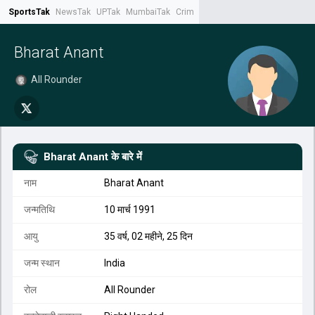
SportsTak
NewsTak
UPTak
MumbaiTak
CrimeTak
Lallantop
AstroTak
Tak.
Bharat Anant
All Rounder
Bharat Anant
के बारे में
नाम
Bharat Anant
जन्मतिथि
10 मार्च 1991
आयु
35 वर्ष, 02 महीने, 25 दिन
जन्म स्थान
India
रोल
All Rounder