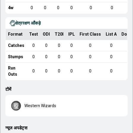
4w
0
0
0
0
0
0
क्षेत्ररक्षण आँकड़े
Format
Test
ODI
T20I
IPL
First Class
List A
Dome
Catches
0
0
0
0
0
0
Stumps
0
0
0
0
0
0
Run
0
0
0
0
0
0
Outs
टीमें
Western Wizards
न्यूज अपडेट्स