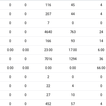
0
0
116
45
4
0
0
207
44
4
0
0
7
0
0
0
0
4640
763
24
0
0
166
93
14
0.00
0.00
23.00
17.00
6.00
0
0
7016
1294
36
0.00
0.00
0.00
0.00
66.00
0
0
2
0
0
0
0
22
4
0
0
0
27
10
0
0
0
452
57
4