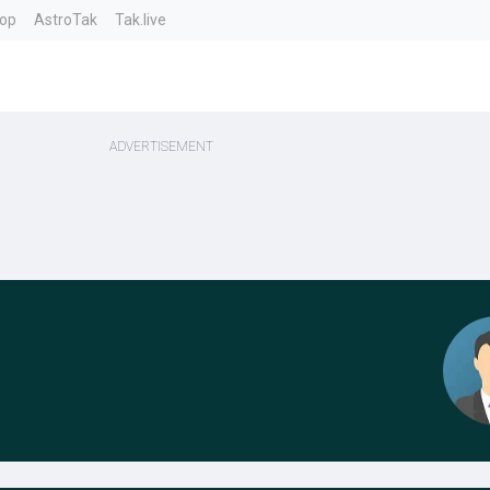
top
AstroTak
Tak.live