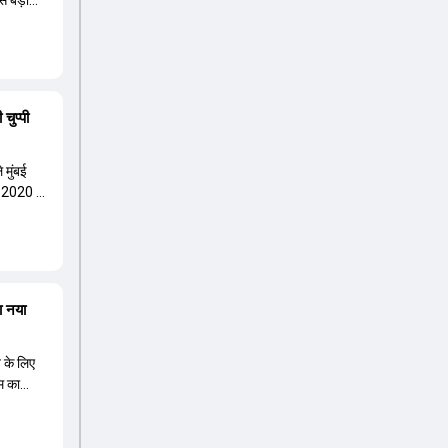
से बड़ी
चुप्पी
 मुंबई
 2020 में
ा नया
त के लिए
म का
 नए कप्तान
ावा ईशान
े हैं,