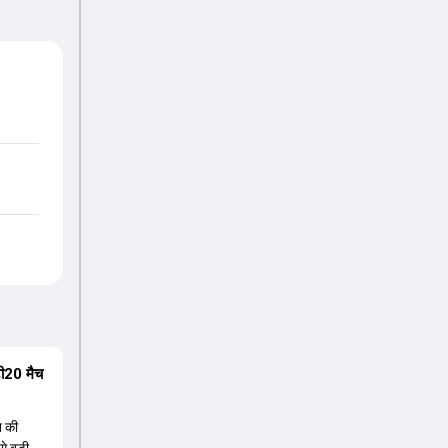
 टी20 मैच
न की