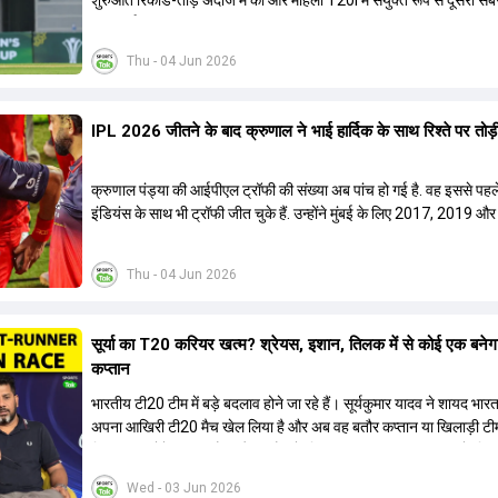
शुरुआत रिकॉर्ड-तोड़ अंदाज में की और महिला T20I में संयुक्त रूप से दूसरी सब
जीत दर्ज की.
Thu - 04 Jun 2026
IPL 2026 जीतने के बाद क्रुणाल ने भाई हार्द‍िक के साथ र‍िश्ते पर तोड़ी 
क्रुणाल पंड्या की आईपीएल ट्रॉफी की संख्या अब पांच हो गई है. वह इससे पहले
इंडियंस के साथ भी ट्रॉफी जीत चुके हैं. उन्होंने मुंबई के लिए 2017, 2019 और
ट्रॉफी जीती थी.
Thu - 04 Jun 2026
सूर्या का T20 करियर खत्म? श्रेयस, इशान, तिलक में से कोई एक बनेग
कप्तान
भारतीय टी20 टीम में बड़े बदलाव होने जा रहे हैं। सूर्यकुमार यादव ने शायद भार
अपना आखिरी टी20 मैच खेल लिया है और अब वह बतौर कप्तान या खिलाड़ी टी
हिस्सा नहीं होंगे। आयरलैंड और इंग्लैंड के खिलाफ आगामी टी20 सीरीज के लिए
की तलाश जारी है। इस रेस में श्रेयस अय्यर सबसे आगे चल रहे हैं। उनके अल
Wed - 03 Jun 2026
किशन और तिलक वर्मा भी कप्तानी के दावेदार हैं। अक्षर पटेल इस रेस में काफी पीछ