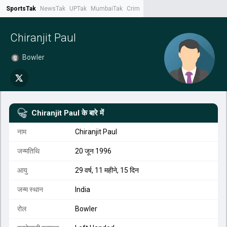
SportsTak
NewsTak
UPTak
MumbaiTak
CrimeTak
Lallantop
AstroTak
Tak.
Chiranjit Paul
Bowler
Chiranjit Paul
के बारे में
नाम
Chiranjit Paul
जन्मतिथि
20 जून 1996
आयु
29 वर्ष, 11 महीने, 15 दिन
जन्म स्थान
India
रोल
Bowler