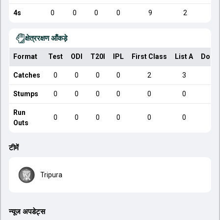
4s
0
0
0
0
9
2
क्षेत्ररक्षण आँकड़े
Format
Test
ODI
T20I
IPL
First Class
List A
Dome
Catches
0
0
0
0
2
3
Stumps
0
0
0
0
0
0
Run
0
0
0
0
0
0
Outs
टीमें
Tripura
न्यूज अपडेट्स