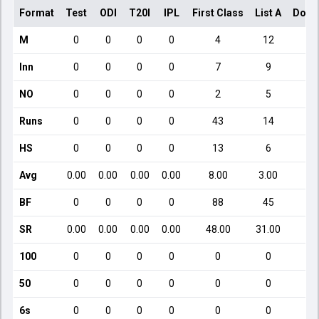
Format
Test
ODI
T20I
IPL
First Class
List A
Dome
M
0
0
0
0
4
12
Inn
0
0
0
0
7
9
NO
0
0
0
0
2
5
Runs
0
0
0
0
43
14
HS
0
0
0
0
13
6
Avg
0.00
0.00
0.00
0.00
8.00
3.00
BF
0
0
0
0
88
45
SR
0.00
0.00
0.00
0.00
48.00
31.00
6
100
0
0
0
0
0
0
50
0
0
0
0
0
0
6s
0
0
0
0
0
0