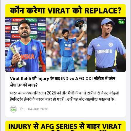
Virat Kohli की Injury के बाद IND vs AFG ODI सीरीज में कौन
लेगा उनकी जगह?
भारत बनाम अफगानिस्तान 2026 की तीन मैचों की वनडे सीरीज से विराट कोहली
हैमस्ट्रिंग इंजरी के कारण बाहर हो गए हैं। उन्हें यह चोट आईपीएल फाइनल के
दौरान लगी थी। रोहित शर्मा और हार्दिक पांड्या की फिटनेस पर भी अभी सवाल हैं,
Thu - 04 Jun 2026
इसलिए नंबर तीन पर कोहली की जगह एक मजबूत विकल्प खोजना जरूरी है। इस
वीडियो में विराट कोहली के रिप्लेसमेंट के तौर पर कई दावेदारों पर चर्चा की गई है।
रुतुराज गायकवाड़ 58.8 की लिस्ट ए औसत के साथ एक मजबूत विकल्प हैं। संजू
सैमसन भी बड़े दावेदार हैं, जिनका वनडे क्रिकेट में 56 से ज्यादा का औसत है।