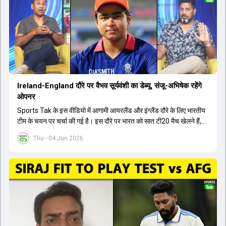
बैठक में यह देखना अहम होगा कि क्या चयनकर्ता विराट कोहली को फिटनेस की शर्त
पर टीम में शामिल करते हैं या नहीं।
Ireland-England दौरे पर वैभव सूर्यवंशी का डेब्यू, संजू-अभिषेक रहेंगे
ओपनर
Sports Tak के इस वीडियो में आगामी आयरलैंड और इंग्लैंड दौरे के लिए भारतीय
टीम के चयन पर चर्चा की गई है। इस दौरे पर भारत को सात टी20 मैच खेलने हैं,
जिसमें वैभव सूर्यवंशी का टीम में चुना जाना और डेब्यू करना तय माना जा रहा है।
Thu - 04 Jun 2026
हालांकि, अभिषेक शर्मा और संजू सैमसन ही टीम के फर्स्ट चॉइस ओपनर बने रहेंगे,
क्योंकि दोनों ने वर्ल्ड कप में शानदार प्रदर्शन किया है। इसके अलावा ईशान किशन
नंबर तीन और श्रेयस अय्यर नंबर चार पर खेलेंगे। वहीं, रजत पाटीदार फिलहाल
टी20 टीम की योजना से बाहर हैं, लेकिन वह टेस्ट क्रिकेट में वापसी कर सकते हैं।