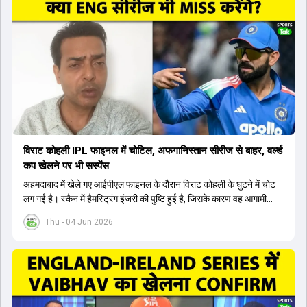
यशस्वी जायसवाल को भी मौका मिल सकता है, हालांकि उनके बैटिंग ऑर्डर पर
विचार करना होगा। इसके अलावा 82 से ज्यादा की लिस्ट ए औसत वाले देवदत्त
पडिक्कल भी एक शानदार विकल्प हो सकते हैं। टीम मैनेजमेंट स्क्वाड में पहले से
मौजूद ईशान किशन को भी नंबर तीन पर खिलाने का फैसला कर सकती है।
विराट कोहली IPL फाइनल में चोटिल, अफगानिस्तान सीरीज से बाहर, वर्ल्ड
कप खेलने पर भी सस्पेंस
अहमदाबाद में खेले गए आईपीएल फाइनल के दौरान विराट कोहली के घुटने में चोट
लग गई है। स्कैन में हैमस्ट्रिंग इंजरी की पुष्टि हुई है, जिसके कारण वह आगामी
अफगानिस्तान सीरीज से बाहर हो गए हैं। इस चोट से उबरने में सामान्य तौर पर 4 से
Thu - 04 Jun 2026
12 हफ्ते का समय लग सकता है, और अगर सर्जरी की जरूरत पड़ी तो 3 से 5 महीने
भी लग सकते हैं। विराट कोहली अब रिहैब और असेसमेंट के लिए बेंगलुरु स्थित
सेंटर ऑफ एक्सीलेंस जाएंगे। इस गंभीर चोट के कारण 14 जुलाई से शुरू होने वाले
इंग्लैंड दौरे और आगामी वर्ल्ड कप में उनके खेलने पर सस्पेंस बन गया है। दूसरी
तरफ, आईपीएल में इम्पैक्ट प्लेयर के तौर पर खेलने वाले रोहित शर्मा को भी अभी तक
मेडिकल क्लीयरेंस नहीं मिली है। शनिवार को मुंबई में होने वाली चयन समिति की