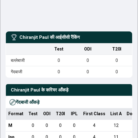
Chiranjit Paul
की आईसीसी रैंकिंग
Test
ODI
T20I
बल्लेबाजी
0
0
0
गेंदबाजी
0
0
0
Chiranjit Paul
के करियर आँकड़े
गेंदबाजी आँकड़े
Format
Test
ODI
T20I
IPL
First Class
List A
Dome
M
0
0
0
0
4
12
Inn
0
0
0
0
4
11