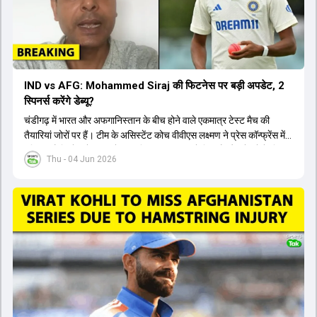
IND vs AFG: Mohammed Siraj की फिटनेस पर बड़ी अपडेट, 2
स्पिनर्स करेंगे डेब्यू?
चंडीगढ़ में भारत और अफगानिस्तान के बीच होने वाले एकमात्र टेस्ट मैच की
तैयारियां जोरों पर हैं। टीम के असिस्टेंट कोच वीवीएस लक्ष्मण ने प्रेस कॉन्फ्रेंस में
पुष्टि की है कि तेज गेंदबाज मोहम्मद सिराज पूरी तरह से फिट हैं और खेलने के लिए
Thu - 04 Jun 2026
उपलब्ध हैं। आईपीएल के दौरान लगी चोट के कारण उनके खेलने पर संदेह था,
लेकिन अब उन्हें फिटनेस क्लीयरेंस मिल गई है। इसके अलावा, दो नए स्पिनर्स मानव
सुथार और हर्ष दुबे को कुलदीप यादव और वाशिंगटन सुंदर के साथ प्लेइंग 11 में मौका
मिलने की प्रबल संभावना है। कप्तान शुभमन गिल विकेट की स्थिति को ध्यान में
रखते हुए अंतिम 11 का फैसला करेंगे। टीम में यशस्वी जायसवाल, केएल राहुल,
ऋषभ पंत और ध्रुव जुरेल जैसे खिलाड़ी भी शामिल हैं। यह टेस्ट मैच विश्व टेस्ट
चैंपियनशिप चक्र का हिस्सा नहीं है, लेकिन भारतीय टीम के लिए काफी महत्वपूर्ण
है। अंत में फैंस के सवालों का जवाब देते हुए टी20 कप्तानी और हेड कोच गौतम
गंभीर से जुड़ी जानकारी भी साझा की गई।