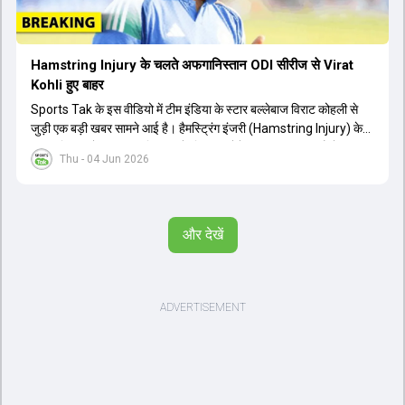
Hamstring Injury के चलते अफगानिस्तान ODI सीरीज से Virat
Kohli हुए बाहर
Sports Tak के इस वीडियो में टीम इंडिया के स्टार बल्लेबाज विराट कोहली से
जुड़ी एक बड़ी खबर सामने आई है। हैमस्ट्रिंग इंजरी (Hamstring Injury) के
कारण विराट कोहली अफगानिस्तान के खिलाफ होने वाली आगामी तीन मैचों की
Thu - 04 Jun 2026
वनडे सीरीज से बाहर हो गए हैं। भारत और अफगानिस्तान के बीच इस वनडे सीरीज
की शुरुआत 13 जून से एचपीसीए स्टेडियम (HPCA Stadium) में होनी थी।
इसके बाद सीरीज के बाकी दो मुकाबले 17 और 20 जून को खेले जाने थे। हाल ही में
खत्म हुए आईपीएल में शानदार प्रदर्शन करने वाले विराट कोहली का इस सीरीज से
और देखें
बाहर होना भारतीय फैंस के लिए एक बहुत बड़ा झटका है। यह वनडे सीरीज 2027
में होने वाले वर्ल्ड कप की तैयारियों के लिहाज से भी काफी अहम मानी जा रही थी।
फिलहाल यह स्पष्ट नहीं है कि विराट कोहली को इस हैमस्ट्रिंग इंजरी से पूरी तरह से
उबरने में कितना समय लगेगा और उनकी जगह टीम में किस खिलाड़ी को शामिल
किया जाएगा।