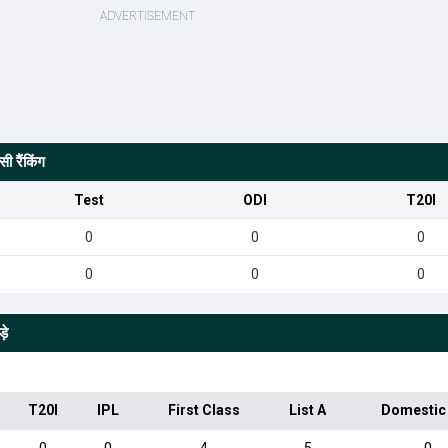
 रैंकिंग
Test
ODI
T20I
0
0
0
0
0
0
़े
T20I
IPL
First Class
List A
Domestic