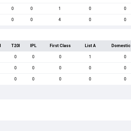
0
0
1
0
0
0
0
4
0
0
I
T20I
IPL
First Class
List A
Domestic
0
0
0
1
0
0
0
0
0
0
0
0
0
0
0