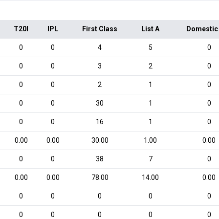
T20I
IPL
First Class
List A
Domestic
0
0
4
5
0
0
0
3
2
0
0
0
2
1
0
0
0
30
1
0
0
0
16
1
0
0.00
0.00
30.00
1.00
0.00
0
0
38
7
0
0.00
0.00
78.00
14.00
0.00
0
0
0
0
0
0
0
0
0
0