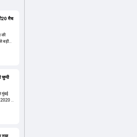
 टी20 मैच
न की
से बड़ी
चुप्पी
 मुंबई
 2020 में
ा नया