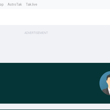
top
AstroTak
Tak.live