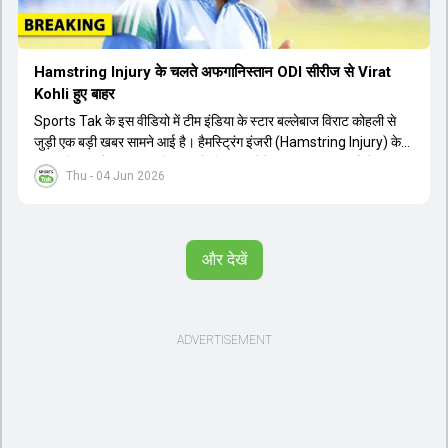
Hamstring Injury के चलते अफगानिस्तान ODI सीरीज से Virat
Kohli हुए बाहर
Sports Tak के इस वीडियो में टीम इंडिया के स्टार बल्लेबाज विराट कोहली से
जुड़ी एक बड़ी खबर सामने आई है। हैमस्ट्रिंग इंजरी (Hamstring Injury) के
कारण विराट कोहली अफगानिस्तान के खिलाफ होने वाली आगामी तीन मैचों की
Thu - 04 Jun 2026
वनडे सीरीज से बाहर हो गए हैं। भारत और अफगानिस्तान के बीच इस वनडे सीरीज
की शुरुआत 13 जून से एचपीसीए स्टेडियम (HPCA Stadium) में होनी थी।
इसके बाद सीरीज के बाकी दो मुकाबले 17 और 20 जून को खेले जाने थे। हाल ही में
खत्म हुए आईपीएल में शानदार प्रदर्शन करने वाले विराट कोहली का इस सीरीज से
और देखें
बाहर होना भारतीय फैंस के लिए एक बहुत बड़ा झटका है। यह वनडे सीरीज 2027
में होने वाले वर्ल्ड कप की तैयारियों के लिहाज से भी काफी अहम मानी जा रही थी।
फिलहाल यह स्पष्ट नहीं है कि विराट कोहली को इस हैमस्ट्रिंग इंजरी से पूरी तरह से
उबरने में कितना समय लगेगा और उनकी जगह टीम में किस खिलाड़ी को शामिल
किया जाएगा।