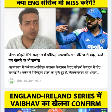
यशस्वी जायसवाल को भी मौका मिल सकता है, हालांकि उनके बैटिंग ऑर्डर पर
विचार करना होगा। इसके अलावा 82 से ज्यादा की लिस्ट ए औसत वाले देवदत्त
पडिक्कल भी एक शानदार विकल्प हो सकते हैं। टीम मैनेजमेंट स्क्वाड में पहले से
मौजूद ईशान किशन को भी नंबर तीन पर खिलाने का फैसला कर सकती है।
विराट कोहली IPL फाइनल में चोटिल, अफगानिस्तान सीरीज से बाहर, वर्ल्ड
कप खेलने पर भी सस्पेंस
अहमदाबाद में खेले गए आईपीएल फाइनल के दौरान विराट कोहली के घुटने में चोट
लग गई है। स्कैन में हैमस्ट्रिंग इंजरी की पुष्टि हुई है, जिसके कारण वह आगामी
अफगानिस्तान सीरीज से बाहर हो गए हैं। इस चोट से उबरने में सामान्य तौर पर 4 से
Thu - 04 Jun 2026
12 हफ्ते का समय लग सकता है, और अगर सर्जरी की जरूरत पड़ी तो 3 से 5 महीने
भी लग सकते हैं। विराट कोहली अब रिहैब और असेसमेंट के लिए बेंगलुरु स्थित
सेंटर ऑफ एक्सीलेंस जाएंगे। इस गंभीर चोट के कारण 14 जुलाई से शुरू होने वाले
इंग्लैंड दौरे और आगामी वर्ल्ड कप में उनके खेलने पर सस्पेंस बन गया है। दूसरी
तरफ, आईपीएल में इम्पैक्ट प्लेयर के तौर पर खेलने वाले रोहित शर्मा को भी अभी तक
मेडिकल क्लीयरेंस नहीं मिली है। शनिवार को मुंबई में होने वाली चयन समिति की