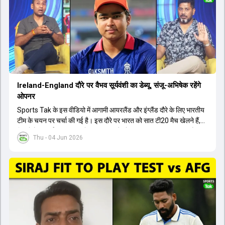
बैठक में यह देखना अहम होगा कि क्या चयनकर्ता विराट कोहली को फिटनेस की शर्त
पर टीम में शामिल करते हैं या नहीं।
Ireland-England दौरे पर वैभव सूर्यवंशी का डेब्यू, संजू-अभिषेक रहेंगे
ओपनर
Sports Tak के इस वीडियो में आगामी आयरलैंड और इंग्लैंड दौरे के लिए भारतीय
टीम के चयन पर चर्चा की गई है। इस दौरे पर भारत को सात टी20 मैच खेलने हैं,
जिसमें वैभव सूर्यवंशी का टीम में चुना जाना और डेब्यू करना तय माना जा रहा है।
Thu - 04 Jun 2026
हालांकि, अभिषेक शर्मा और संजू सैमसन ही टीम के फर्स्ट चॉइस ओपनर बने रहेंगे,
क्योंकि दोनों ने वर्ल्ड कप में शानदार प्रदर्शन किया है। इसके अलावा ईशान किशन
नंबर तीन और श्रेयस अय्यर नंबर चार पर खेलेंगे। वहीं, रजत पाटीदार फिलहाल
टी20 टीम की योजना से बाहर हैं, लेकिन वह टेस्ट क्रिकेट में वापसी कर सकते हैं।