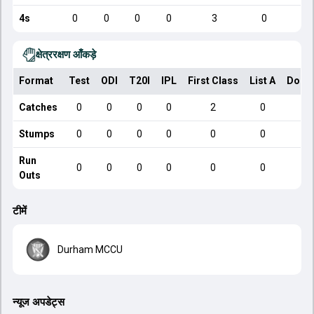
4s
0
0
0
0
3
0
क्षेत्ररक्षण आँकड़े
Format
Test
ODI
T20I
IPL
First Class
List A
Dome
Catches
0
0
0
0
2
0
Stumps
0
0
0
0
0
0
Run
0
0
0
0
0
0
Outs
टीमें
Durham MCCU
न्यूज अपडेट्स