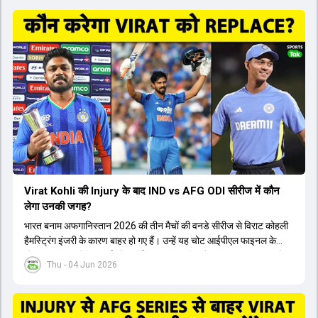
Virat Kohli की Injury के बाद IND vs AFG ODI सीरीज में कौन
लेगा उनकी जगह?
भारत बनाम अफगानिस्तान 2026 की तीन मैचों की वनडे सीरीज से विराट कोहली
हैमस्ट्रिंग इंजरी के कारण बाहर हो गए हैं। उन्हें यह चोट आईपीएल फाइनल के
दौरान लगी थी। रोहित शर्मा और हार्दिक पांड्या की फिटनेस पर भी अभी सवाल हैं,
Thu - 04 Jun 2026
इसलिए नंबर तीन पर कोहली की जगह एक मजबूत विकल्प खोजना जरूरी है। इस
वीडियो में विराट कोहली के रिप्लेसमेंट के तौर पर कई दावेदारों पर चर्चा की गई है।
रुतुराज गायकवाड़ 58.8 की लिस्ट ए औसत के साथ एक मजबूत विकल्प हैं। संजू
सैमसन भी बड़े दावेदार हैं, जिनका वनडे क्रिकेट में 56 से ज्यादा का औसत है।