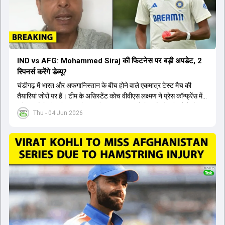
IND vs AFG: Mohammed Siraj की फिटनेस पर बड़ी अपडेट, 2
स्पिनर्स करेंगे डेब्यू?
चंडीगढ़ में भारत और अफगानिस्तान के बीच होने वाले एकमात्र टेस्ट मैच की
तैयारियां जोरों पर हैं। टीम के असिस्टेंट कोच वीवीएस लक्ष्मण ने प्रेस कॉन्फ्रेंस में
पुष्टि की है कि तेज गेंदबाज मोहम्मद सिराज पूरी तरह से फिट हैं और खेलने के लिए
Thu - 04 Jun 2026
उपलब्ध हैं। आईपीएल के दौरान लगी चोट के कारण उनके खेलने पर संदेह था,
लेकिन अब उन्हें फिटनेस क्लीयरेंस मिल गई है। इसके अलावा, दो नए स्पिनर्स मानव
सुथार और हर्ष दुबे को कुलदीप यादव और वाशिंगटन सुंदर के साथ प्लेइंग 11 में मौका
मिलने की प्रबल संभावना है। कप्तान शुभमन गिल विकेट की स्थिति को ध्यान में
रखते हुए अंतिम 11 का फैसला करेंगे। टीम में यशस्वी जायसवाल, केएल राहुल,
ऋषभ पंत और ध्रुव जुरेल जैसे खिलाड़ी भी शामिल हैं। यह टेस्ट मैच विश्व टेस्ट
चैंपियनशिप चक्र का हिस्सा नहीं है, लेकिन भारतीय टीम के लिए काफी महत्वपूर्ण
है। अंत में फैंस के सवालों का जवाब देते हुए टी20 कप्तानी और हेड कोच गौतम
गंभीर से जुड़ी जानकारी भी साझा की गई।