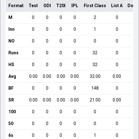
Format
Test
ODI
T20I
IPL
First Class
List A
Dome
M
0
0
0
0
2
0
Inn
0
0
0
0
1
0
NO
0
0
0
0
0
0
Runs
0
0
0
0
32
0
HS
0
0
0
0
32
0
Avg
0.00
0.00
0.00
0.00
32.00
0.00
BF
0
0
0
0
148
0
SR
0.00
0.00
0.00
0.00
21.00
0.00
100
0
0
0
0
0
0
50
0
0
0
0
0
0
6s
0
0
0
0
1
0