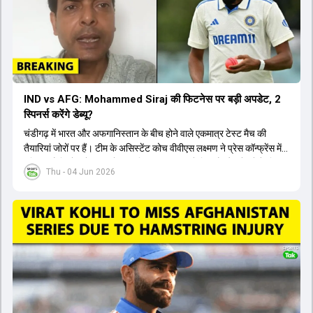
IND vs AFG: Mohammed Siraj की फिटनेस पर बड़ी अपडेट, 2
स्पिनर्स करेंगे डेब्यू?
चंडीगढ़ में भारत और अफगानिस्तान के बीच होने वाले एकमात्र टेस्ट मैच की
तैयारियां जोरों पर हैं। टीम के असिस्टेंट कोच वीवीएस लक्ष्मण ने प्रेस कॉन्फ्रेंस में
पुष्टि की है कि तेज गेंदबाज मोहम्मद सिराज पूरी तरह से फिट हैं और खेलने के लिए
Thu - 04 Jun 2026
उपलब्ध हैं। आईपीएल के दौरान लगी चोट के कारण उनके खेलने पर संदेह था,
लेकिन अब उन्हें फिटनेस क्लीयरेंस मिल गई है। इसके अलावा, दो नए स्पिनर्स मानव
सुथार और हर्ष दुबे को कुलदीप यादव और वाशिंगटन सुंदर के साथ प्लेइंग 11 में मौका
मिलने की प्रबल संभावना है। कप्तान शुभमन गिल विकेट की स्थिति को ध्यान में
रखते हुए अंतिम 11 का फैसला करेंगे। टीम में यशस्वी जायसवाल, केएल राहुल,
ऋषभ पंत और ध्रुव जुरेल जैसे खिलाड़ी भी शामिल हैं। यह टेस्ट मैच विश्व टेस्ट
चैंपियनशिप चक्र का हिस्सा नहीं है, लेकिन भारतीय टीम के लिए काफी महत्वपूर्ण
है। अंत में फैंस के सवालों का जवाब देते हुए टी20 कप्तानी और हेड कोच गौतम
गंभीर से जुड़ी जानकारी भी साझा की गई।