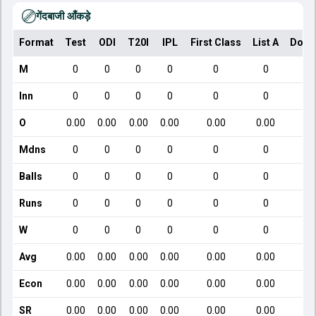
गेंदबाजी आँकड़े
Format
Test
ODI
T20I
IPL
First Class
List A
Dome
M
0
0
0
0
0
0
Inn
0
0
0
0
0
0
O
0.00
0.00
0.00
0.00
0.00
0.00
Mdns
0
0
0
0
0
0
Balls
0
0
0
0
0
0
Runs
0
0
0
0
0
0
W
0
0
0
0
0
0
Avg
0.00
0.00
0.00
0.00
0.00
0.00
Econ
0.00
0.00
0.00
0.00
0.00
0.00
SR
0.00
0.00
0.00
0.00
0.00
0.00