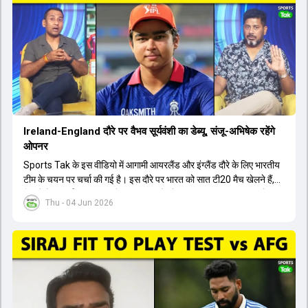
मेडिकल क्लीयरेंस नहीं मिली है। शनिवार को मुंबई में होने वाली चयन समिति की
बैठक में यह देखना अहम होगा कि क्या चयनकर्ता विराट कोहली को फिटनेस की शर्त
पर टीम में शामिल करते हैं या नहीं।
Ireland-England दौरे पर वैभव सूर्यवंशी का डेब्यू, संजू-अभिषेक रहेंगे
ओपनर
Sports Tak के इस वीडियो में आगामी आयरलैंड और इंग्लैंड दौरे के लिए भारतीय
टीम के चयन पर चर्चा की गई है। इस दौरे पर भारत को सात टी20 मैच खेलने हैं,
जिसमें वैभव सूर्यवंशी का टीम में चुना जाना और डेब्यू करना तय माना जा रहा है।
Thu - 04 Jun 2026
हालांकि, अभिषेक शर्मा और संजू सैमसन ही टीम के फर्स्ट चॉइस ओपनर बने रहेंगे,
क्योंकि दोनों ने वर्ल्ड कप में शानदार प्रदर्शन किया है। इसके अलावा ईशान किशन
नंबर तीन और श्रेयस अय्यर नंबर चार पर खेलेंगे। वहीं, रजत पाटीदार फिलहाल
टी20 टीम की योजना से बाहर हैं, लेकिन वह टेस्ट क्रिकेट में वापसी कर सकते हैं।