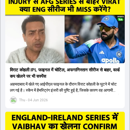
सैमसन भी बड़े दावेदार हैं, जिनका वनडे क्रिकेट में 56 से ज्यादा का औसत है।
यशस्वी जायसवाल को भी मौका मिल सकता है, हालांकि उनके बैटिंग ऑर्डर पर
विचार करना होगा। इसके अलावा 82 से ज्यादा की लिस्ट ए औसत वाले देवदत्त
पडिक्कल भी एक शानदार विकल्प हो सकते हैं। टीम मैनेजमेंट स्क्वाड में पहले से
मौजूद ईशान किशन को भी नंबर तीन पर खिलाने का फैसला कर सकती है।
विराट कोहली IPL फाइनल में चोटिल, अफगानिस्तान सीरीज से बाहर, वर्ल्ड
कप खेलने पर भी सस्पेंस
अहमदाबाद में खेले गए आईपीएल फाइनल के दौरान विराट कोहली के घुटने में चोट
लग गई है। स्कैन में हैमस्ट्रिंग इंजरी की पुष्टि हुई है, जिसके कारण वह आगामी
अफगानिस्तान सीरीज से बाहर हो गए हैं। इस चोट से उबरने में सामान्य तौर पर 4 से
Thu - 04 Jun 2026
12 हफ्ते का समय लग सकता है, और अगर सर्जरी की जरूरत पड़ी तो 3 से 5 महीने
भी लग सकते हैं। विराट कोहली अब रिहैब और असेसमेंट के लिए बेंगलुरु स्थित
सेंटर ऑफ एक्सीलेंस जाएंगे। इस गंभीर चोट के कारण 14 जुलाई से शुरू होने वाले
इंग्लैंड दौरे और आगामी वर्ल्ड कप में उनके खेलने पर सस्पेंस बन गया है। दूसरी
तरफ, आईपीएल में इम्पैक्ट प्लेयर के तौर पर खेलने वाले रोहित शर्मा को भी अभी तक