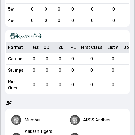
5w
0
0
0
0
0
0
4w
0
0
0
0
0
0
क्षेत्ररक्षण आँकड़े
Format
Test
ODI
T20I
IPL
First Class
List A
Dome
Catches
0
0
0
0
0
0
Stumps
0
0
0
0
0
0
Run
0
0
0
0
0
0
Outs
टीमें
Mumbai
ARCS Andheri
Aakash Tigers