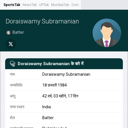
SportsTak
NewsTak
UPTak
MumbaiTak
CrimeTak
Lallantop
AstroTak
Tak.
Doraiswamy Subramanian
Batter
Doraiswamy Subramanian
के बारे में
नाम
Doraiswamy Subramanian
जन्मतिथि
18 फ़रवरी 1984
आयु
42 वर्ष, 03 महीने, 17 दिन
जन्म स्थान
India
रोल
Batter