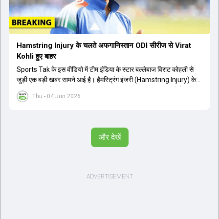
Hamstring Injury के चलते अफगानिस्तान ODI सीरीज से Virat
Kohli हुए बाहर
Sports Tak के इस वीडियो में टीम इंडिया के स्टार बल्लेबाज विराट कोहली से
जुड़ी एक बड़ी खबर सामने आई है। हैमस्ट्रिंग इंजरी (Hamstring Injury) के
कारण विराट कोहली अफगानिस्तान के खिलाफ होने वाली आगामी तीन मैचों की
Thu - 04 Jun 2026
वनडे सीरीज से बाहर हो गए हैं। भारत और अफगानिस्तान के बीच इस वनडे सीरीज
की शुरुआत 13 जून से एचपीसीए स्टेडियम (HPCA Stadium) में होनी थी।
इसके बाद सीरीज के बाकी दो मुकाबले 17 और 20 जून को खेले जाने थे। हाल ही में
खत्म हुए आईपीएल में शानदार प्रदर्शन करने वाले विराट कोहली का इस सीरीज से
और देखें
बाहर होना भारतीय फैंस के लिए एक बहुत बड़ा झटका है। यह वनडे सीरीज 2027
में होने वाले वर्ल्ड कप की तैयारियों के लिहाज से भी काफी अहम मानी जा रही थी।
फिलहाल यह स्पष्ट नहीं है कि विराट कोहली को इस हैमस्ट्रिंग इंजरी से पूरी तरह से
उबरने में कितना समय लगेगा और उनकी जगह टीम में किस खिलाड़ी को शामिल
किया जाएगा।