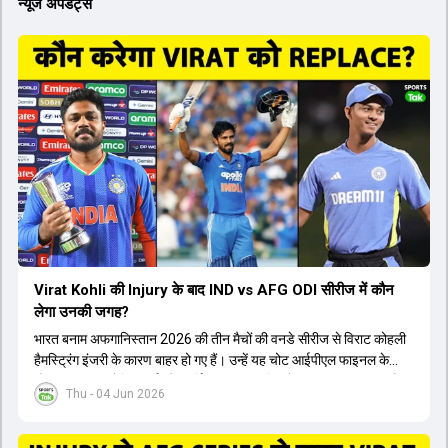
न्यूज अपडेट्स
Virat Kohli की Injury के बाद IND vs AFG ODI सीरीज में कौन
लेगा उनकी जगह?
भारत बनाम अफगानिस्तान 2026 की तीन मैचों की वनडे सीरीज से विराट कोहली
हैमस्ट्रिंग इंजरी के कारण बाहर हो गए हैं। उन्हें यह चोट आईपीएल फाइनल के
दौरान लगी थी। रोहित शर्मा और हार्दिक पांड्या की फिटनेस पर भी अभी सवाल हैं,
Thu - 04 Jun 2026
इसलिए नंबर तीन पर कोहली की जगह एक मजबूत विकल्प खोजना जरूरी है। इस
वीडियो में विराट कोहली के रिप्लेसमेंट के तौर पर कई दावेदारों पर चर्चा की गई है।
रुतुराज गायकवाड़ 58.8 की लिस्ट ए औसत के साथ एक मजबूत विकल्प हैं। संजू