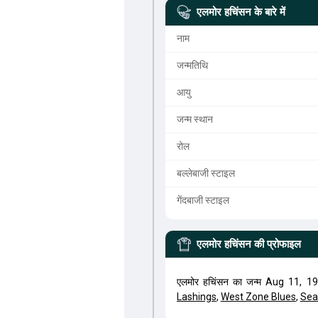
एलमोर हचिंसन
के बारे में
नाम
जन्मतिथि
आयु
जन्म स्थान
रोल
बल्लेबाजी स्टाइल
गेंदबाजी स्टाइल
एलमोर हचिंसन
की प्रोफाइल
एलमोर हचिंसन का जन्म Aug 11, 19
Lashings
,
West Zone Blues
,
Sea