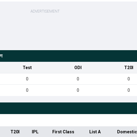
ंग
Test
ODI
T20I
0
0
0
0
0
0
T20I
IPL
First Class
List A
Domestic