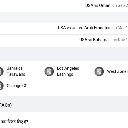
USA
vs
Oman
on Sep 2
USA
vs
United Arab Emirates
on Mar 1
USA
vs
Bahamas
on Nov 1
Jamaica
Los Angeles
West Zone 
Tallawahs
Lashings
Chicago CC
(FAQs)
पांच विकेट लिए हैं?