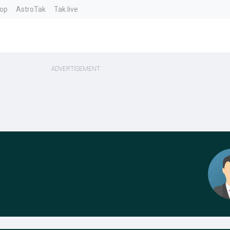
top
AstroTak
Tak.live