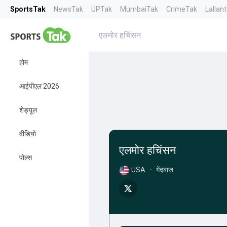
SportsTak
NewsTak
UPTak
MumbaiTak
CrimeTak
Lallan
एलमोर हचिंसन
होम
आईपीएल 2026
शेड्यूल
वीडियो
एलमोर हचिंसन
पोल्स
USA
•
गेंदबाज