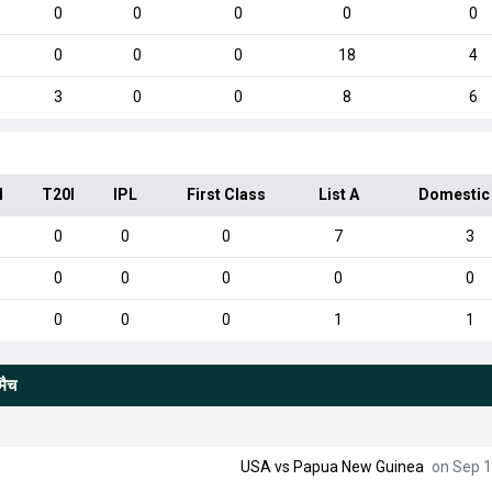
0
0
0
0
0
0
0
0
18
4
3
0
0
8
6
I
T20I
IPL
First Class
List A
Domestic
0
0
0
7
3
0
0
0
0
0
0
0
0
1
1
मैच
USA
vs
Papua New Guinea
on Sep 1