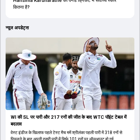
Hansima Karunaratne का वनडे क्रिकेट में सर्वोच्च स्कोर
कितना है?
न्यूज अपडेट्स
WI की SL पर पारी और 217 रनों की जीत के बाद WTC पॉइंट टेबल में
बदलाव
वेस्ट इंडीज के ख‍िलाफ पहले टेस्ट मैच ममें श्रीलंका पहली पारी में 318 रनों से
पिछड़ने के बाद अपनी दूसरी पारी में सिर्फ 101 रनों पर ऑलआउट हो गई.