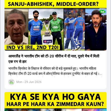
खिलाफ हार का सामना करना पड़ा, जिससे उनका विश्व कप जीतने का सपना टूट
गया। अच्छी बल्लेबाजी के बावजूद टीम लक्ष्य का बचाव नहीं कर सकी। इसके साथ
ही आगामी इंग्लैंड सीरीज में युवा खिलाड़ियों को मौका देने और टीम की रणनीति में
बदलाव करने की भारी आवश्यकता पर भी जोर दिया गया है।
आयरलैंड ने भारतीय टीम को टी-20 सीरीज में दी मात, दूसरे मैच में मिली
एक रन से हार
भारतीय क्रिकेट के लिहाज से रविवार को दो बड़े मुकाबले हुए। भारतीय महिला
क्रिकेट टीम टी-20 वर्ल्ड कप में ऑस्ट्रेलिया से हारकर टूर्नामेंट से बाहर हो गई।
दूसरी ओर, भारतीय पुरुष क्रिकेट टीम को आयरलैंड के खिलाफ दूसरे टी-20 मैच में
Mon - 29 Jun 2026
एक रन से हार का सामना करना पड़ा। इस हार के साथ ही टीम ने टी-20 सीरीज
दो-शून्य से गंवा दी। मैच में विपक्षी टीम ने पहले बल्लेबाजी करते हुए एक सौ चौवन
रन बनाए थे। जवाब में उतरी भारतीय टीम के दोनों सलामी बल्लेबाज बिना खाता
खोले पहली गेंद पर ही आउट हो गए। इसके बाद मध्यक्रम में साझेदारी होने के
बावजूद तेजी से रन न बनने और विकेट गिरने के कारण टीम निर्धारित ओवरों में लक्ष्य
हासिल करने से चूक गई।