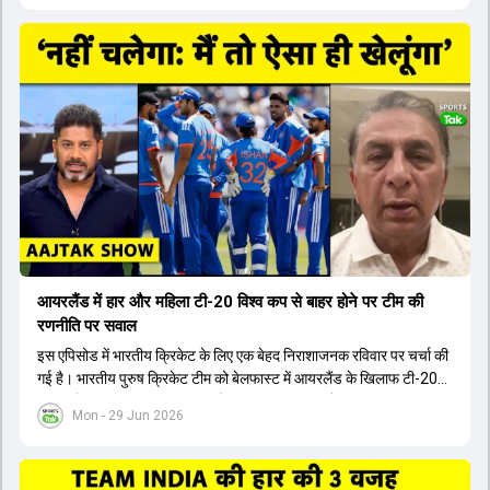
सवाल उठ रहे हैं. तिलक वर्मा ने 55 रन बनाए, लेकिन धीमी स्ट्राइक रेट से दबाव
बढ़ा. मैच के बाद कप्तान ने पिच का सही आकलन न कर पाने की बात स्वीकार की.
इस चर्चा में टीम प्रबंधन के फैसलों, लगातार बदलावों, डॉट गेंदों और नए खिलाड़ियों
को मौका न देने पर विश्लेषण किया गया है. इसके साथ ही, लॉर्ड्स में 170 रन डिफेंड
करने में नाकाम रहने के बाद भारतीय महिला टीम भी टी20 वर्ल्ड कप से बाहर हो गई
है. खेल विशेषज्ञ अब इंग्लैंड के खिलाफ आगामी सीरीज के लिए टीम में बदलाव और
रणनीतिक सुधार की मांग कर रहे हैं.
आयरलैंड में हार और महिला टी-20 विश्व कप से बाहर होने पर टीम की
रणनीति पर सवाल
इस एपिसोड में भारतीय क्रिकेट के लिए एक बेहद निराशाजनक रविवार पर चर्चा की
गई है। भारतीय पुरुष क्रिकेट टीम को बेलफास्ट में आयरलैंड के खिलाफ टी-20
सीरीज में हार का सामना करना पड़ा है। लक्ष्य का पीछा करते हुए भारतीय टीम एक
Mon - 29 Jun 2026
रन से मैच हार गई। पहले ही ओवर में लगातार विकेट गिरने और बल्लेबाजों के खराब
शॉट चयन को इस हार का मुख्य कारण बताया गया है। वहीं दूसरी तरफ, लॉर्ड्स में
खेले गए महिला टी-20 वर्ल्ड कप मुकाबले में भारतीय महिला टीम को ऑस्ट्रेलिया के