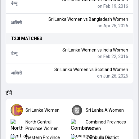
डेब्यू
on Feb 19, 2016
Sri Lanka Women
vs
Bangladesh Women
आखिरी
on Apr 25, 2026
T20I
MATCHES
Sri Lanka Women
vs
India Women
डेब्यू
on Feb 22, 2016
Sri Lanka Women
vs
Scotland Women
आखिरी
on Jun 26, 2026
टीमें
Sri Lanka Women
Sri Lanka A Women
North Central
Combined Provinces
Province Women
Women
Western Province
Dambulla District