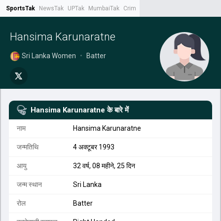
SportsTak
NewsTak
UPTak
MumbaiTak
CrimeTak
Lallantop
AstroTak
Tak.
Hansima Karunaratne
Sri Lanka Women
•
Batter
Hansima Karunaratne
के बारे में
नाम
Hansima Karunaratne
जन्मतिथि
4 अक्टूबर 1993
आयु
32 वर्ष, 08 महीने, 25 दिन
जन्म स्थान
Sri Lanka
रोल
Batter