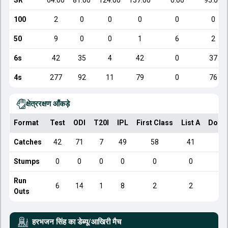
SR
64.00
81.00
124.00
137.00
0.00
95.00
100
2
0
0
0
0
0
50
9
0
0
1
6
2
6s
42
35
4
42
0
37
4s
277
92
11
79
0
76
क्षेत्ररक्षण आँकड़े
Format
Test
ODI
T20I
IPL
First Class
List A
Dome
Catches
42
71
7
49
58
41
Stumps
0
0
0
0
0
0
Run
6
14
1
8
2
2
Outs
हरभजन सिंह
का डेब्यू/आखिरी मैच