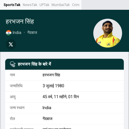
SportsTak
NewsTak
UPTak
MumbaiTak
CrimeTak
Lallantop
AstroTak
Tak.
हरभजन सिंह
India
•
गेंदबाज
हरभजन सिंह
के बारे में
नाम
हरभजन सिंह
जन्मतिथि
3 जुलाई 1980
आयु
45 वर्ष, 11 महीने, 01 दिन
जन्म स्थान
India
रोल
गेंदबाज