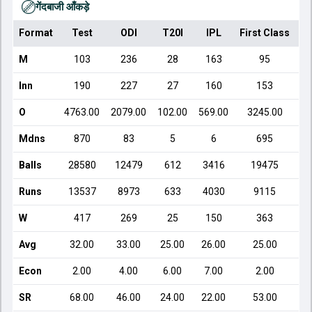
गेंदबाजी आँकड़े
Format
Test
ODI
T20I
IPL
First Class
Li
M
103
236
28
163
95
Inn
190
227
27
160
153
O
4763.00
2079.00
102.00
569.00
3245.00
84
Mdns
870
83
5
6
695
Balls
28580
12479
612
3416
19475
5
Runs
13537
8973
633
4030
9115
3
W
417
269
25
150
363
Avg
32.00
33.00
25.00
26.00
25.00
3
Econ
2.00
4.00
6.00
7.00
2.00
4
SR
68.00
46.00
24.00
22.00
53.00
4