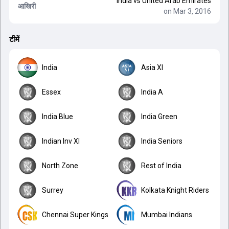
India
vs
United Arab Emirates
आखिरी
on Mar 3, 2016
टीमें
India
Asia XI
Essex
India A
India Blue
India Green
Indian Inv XI
India Seniors
North Zone
Rest of India
Surrey
Kolkata Knight Riders
Chennai Super Kings
Mumbai Indians