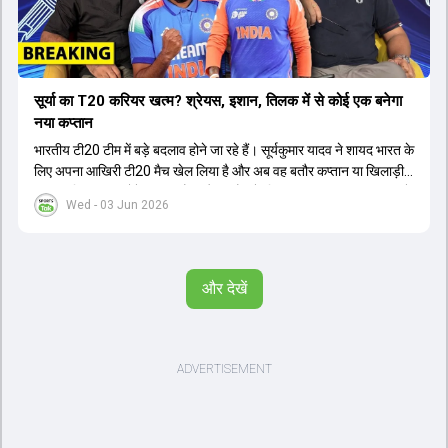
सूर्या का T20 करियर खत्म? श्रेयस, इशान, तिलक में से कोई एक बनेगा
नया कप्तान
भारतीय टी20 टीम में बड़े बदलाव होने जा रहे हैं। सूर्यकुमार यादव ने शायद भारत के
लिए अपना आखिरी टी20 मैच खेल लिया है और अब वह बतौर कप्तान या खिलाड़ी
टीम का हिस्सा नहीं होंगे। आयरलैंड और इंग्लैंड के खिलाफ आगामी टी20 सीरीज के
Wed - 03 Jun 2026
लिए नए कप्तान की तलाश जारी है। इस रेस में श्रेयस अय्यर सबसे आगे चल रहे
हैं। उनके अलावा ईशान किशन और तिलक वर्मा भी कप्तानी के दावेदार हैं। अक्षर
पटेल इस रेस में काफी पीछे हैं, जबकि संजू सैमसन और रजत पाटीदार कप्तानी की
दौड़ से बाहर हैं। आगामी सीरीज के लिए वैभव सूर्यवंशी को तीसरे ओपनर के तौर पर
और देखें
टीम में शामिल किया जाएगा, जबकि अभिषेक शर्मा और संजू सैमसन पहली पसंद
होंगे। इसके अलावा नीतीश रेड्डी को बतौर ऑलराउंडर ज्यादा मौके मिलेंगे। अजीत
अगरकर की अगुवाई वाली चयन समिति और कोच गौतम गंभीर आगामी टी20 वर्ल्ड
कप और 2028 ओलंपिक के लिए लंबी अवधि का विजन लेकर चल रहे हैं।