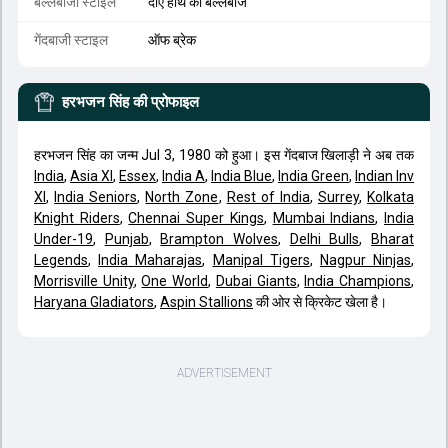
बल्लेबाजी स्टाइल
दाएं हाथ का बल्लेबाज
गेंदबाजी स्टाइल
ऑफ ब्रेक
हरभजन सिंह
की प्रोफाइल
हरभजन सिंह का जन्म Jul 3, 1980 को हुआ। इस गेंदबाज खिलाड़ी ने अब तक
India
,
Asia XI
,
Essex
,
India A
,
India Blue
,
India Green
,
Indian Inv
XI
,
India Seniors
,
North Zone
,
Rest of India
,
Surrey
,
Kolkata
Knight Riders
,
Chennai Super Kings
,
Mumbai Indians
,
India
Under-19
,
Punjab
,
Brampton Wolves
,
Delhi Bulls
,
Bharat
Legends
,
India Maharajas
,
Manipal Tigers
,
Nagpur Ninjas
,
Morrisville Unity
,
One World
,
Dubai Giants
,
India Champions
,
Haryana Gladiators
,
Aspin Stallions
की ओर से क्रिकेट खेला है।