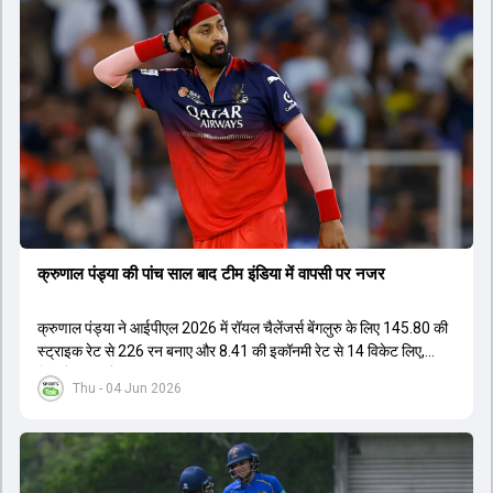
घरेलू क्रिकेट में कप्तानी का अनुभव है, जबकि कुछ ऐसे भी हैं जिनके पास अनुभव
नहीं है लेकिन उम्र उनके पक्ष में है। दूसरी ओर, कई दिग्गज और अनुभवी खिलाड़ी
इस कप्तानी की दौड़ से बाहर बताए जा रहे हैं। विकेटकीपर की भूमिका को लेकर भी
स्पष्टता दी गई है कि टी20 में ओपनिंग करने वाले विकेटकीपर को ही प्राथमिकता दी
जाएगी। टीम का मुख्य लक्ष्य एक ऐसा कप्तान चुनना है जो अगले चार से आठ साल
तक टीम की कमान संभाल सके।
क्रुणाल पंड्या की पांच साल बाद टीम इंडिया में वापसी पर नजर
क्रुणाल पंड्या ने आईपीएल 2026 में रॉयल चैलेंजर्स बेंगलुरु के लिए 145.80 की
स्ट्राइक रेट से 226 रन बनाए और 8.41 की इकॉनमी रेट से 14 विकेट लिए,
जिससे RCB ने अपना लगातार दूसरा IPL टाइटल जीता.
Thu - 04 Jun 2026