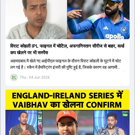
मौजूद ईशान किशन को भी नंबर तीन पर खिलाने का फैसला कर सकती है।
विराट कोहली IPL फाइनल में चोटिल, अफगानिस्तान सीरीज से बाहर, वर्ल्ड
कप खेलने पर भी सस्पेंस
अहमदाबाद में खेले गए आईपीएल फाइनल के दौरान विराट कोहली के घुटने में चोट
लग गई है। स्कैन में हैमस्ट्रिंग इंजरी की पुष्टि हुई है, जिसके कारण वह आगामी
अफगानिस्तान सीरीज से बाहर हो गए हैं। इस चोट से उबरने में सामान्य तौर पर 4 से
Thu - 04 Jun 2026
12 हफ्ते का समय लग सकता है, और अगर सर्जरी की जरूरत पड़ी तो 3 से 5 महीने
भी लग सकते हैं। विराट कोहली अब रिहैब और असेसमेंट के लिए बेंगलुरु स्थित
सेंटर ऑफ एक्सीलेंस जाएंगे। इस गंभीर चोट के कारण 14 जुलाई से शुरू होने वाले
इंग्लैंड दौरे और आगामी वर्ल्ड कप में उनके खेलने पर सस्पेंस बन गया है। दूसरी
तरफ, आईपीएल में इम्पैक्ट प्लेयर के तौर पर खेलने वाले रोहित शर्मा को भी अभी तक
मेडिकल क्लीयरेंस नहीं मिली है। शनिवार को मुंबई में होने वाली चयन समिति की
बैठक में यह देखना अहम होगा कि क्या चयनकर्ता विराट कोहली को फिटनेस की शर्त
पर टीम में शामिल करते हैं या नहीं।