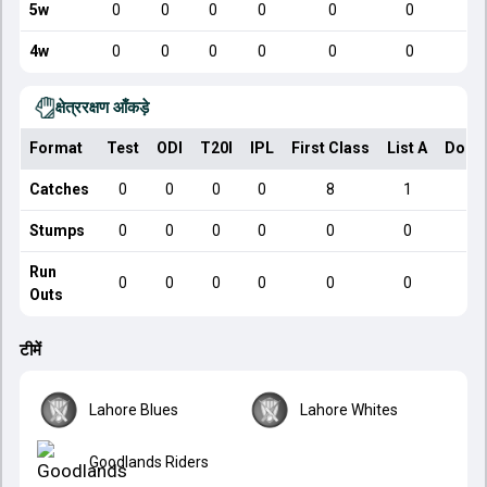
5w
0
0
0
0
0
0
4w
0
0
0
0
0
0
क्षेत्ररक्षण आँकड़े
Format
Test
ODI
T20I
IPL
First Class
List A
Dome
Catches
0
0
0
0
8
1
Stumps
0
0
0
0
0
0
Run
0
0
0
0
0
0
Outs
टीमें
Lahore Blues
Lahore Whites
Goodlands Riders