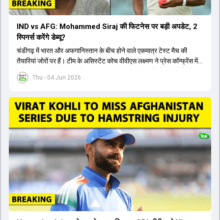
IND vs AFG: Mohammed Siraj की फिटनेस पर बड़ी अपडेट, 2
स्पिनर्स करेंगे डेब्यू?
चंडीगढ़ में भारत और अफगानिस्तान के बीच होने वाले एकमात्र टेस्ट मैच की
तैयारियां जोरों पर हैं। टीम के असिस्टेंट कोच वीवीएस लक्ष्मण ने प्रेस कॉन्फ्रेंस में
पुष्टि की है कि तेज गेंदबाज मोहम्मद सिराज पूरी तरह से फिट हैं और खेलने के लिए
Thu - 04 Jun 2026
उपलब्ध हैं। आईपीएल के दौरान लगी चोट के कारण उनके खेलने पर संदेह था,
लेकिन अब उन्हें फिटनेस क्लीयरेंस मिल गई है। इसके अलावा, दो नए स्पिनर्स मानव
सुथार और हर्ष दुबे को कुलदीप यादव और वाशिंगटन सुंदर के साथ प्लेइंग 11 में मौका
मिलने की प्रबल संभावना है। कप्तान शुभमन गिल विकेट की स्थिति को ध्यान में
रखते हुए अंतिम 11 का फैसला करेंगे। टीम में यशस्वी जायसवाल, केएल राहुल,
ऋषभ पंत और ध्रुव जुरेल जैसे खिलाड़ी भी शामिल हैं। यह टेस्ट मैच विश्व टेस्ट
चैंपियनशिप चक्र का हिस्सा नहीं है, लेकिन भारतीय टीम के लिए काफी महत्वपूर्ण
है। अंत में फैंस के सवालों का जवाब देते हुए टी20 कप्तानी और हेड कोच गौतम
गंभीर से जुड़ी जानकारी भी साझा की गई।