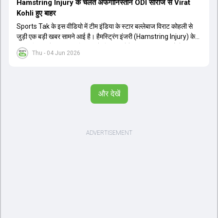
Hamstring Injury के चलते अफगानिस्तान ODI सीरीज से Virat
Kohli हुए बाहर
Sports Tak के इस वीडियो में टीम इंडिया के स्टार बल्लेबाज विराट कोहली से
जुड़ी एक बड़ी खबर सामने आई है। हैमस्ट्रिंग इंजरी (Hamstring Injury) के
कारण विराट कोहली अफगानिस्तान के खिलाफ होने वाली आगामी तीन मैचों की
Thu - 04 Jun 2026
वनडे सीरीज से बाहर हो गए हैं। भारत और अफगानिस्तान के बीच इस वनडे सीरीज
की शुरुआत 13 जून से एचपीसीए स्टेडियम (HPCA Stadium) में होनी थी।
इसके बाद सीरीज के बाकी दो मुकाबले 17 और 20 जून को खेले जाने थे। हाल ही में
खत्म हुए आईपीएल में शानदार प्रदर्शन करने वाले विराट कोहली का इस सीरीज से
और देखें
बाहर होना भारतीय फैंस के लिए एक बहुत बड़ा झटका है। यह वनडे सीरीज 2027
में होने वाले वर्ल्ड कप की तैयारियों के लिहाज से भी काफी अहम मानी जा रही थी।
फिलहाल यह स्पष्ट नहीं है कि विराट कोहली को इस हैमस्ट्रिंग इंजरी से पूरी तरह से
उबरने में कितना समय लगेगा और उनकी जगह टीम में किस खिलाड़ी को शामिल
किया जाएगा।