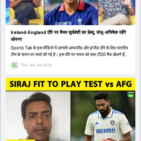
Ireland-England दौरे पर वैभव सूर्यवंशी का डेब्यू, संजू-अभिषेक रहेंगे
ओपनर
Sports Tak के इस वीडियो में आगामी आयरलैंड और इंग्लैंड दौरे के लिए भारतीय
टीम के चयन पर चर्चा की गई है। इस दौरे पर भारत को सात टी20 मैच खेलने हैं,
जिसमें वैभव सूर्यवंशी का टीम में चुना जाना और डेब्यू करना तय माना जा रहा है।
Thu - 04 Jun 2026
हालांकि, अभिषेक शर्मा और संजू सैमसन ही टीम के फर्स्ट चॉइस ओपनर बने रहेंगे,
क्योंकि दोनों ने वर्ल्ड कप में शानदार प्रदर्शन किया है। इसके अलावा ईशान किशन
नंबर तीन और श्रेयस अय्यर नंबर चार पर खेलेंगे। वहीं, रजत पाटीदार फिलहाल
टी20 टीम की योजना से बाहर हैं, लेकिन वह टेस्ट क्रिकेट में वापसी कर सकते हैं।