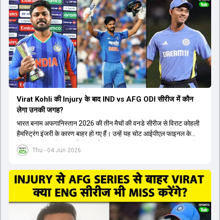
Virat Kohli की Injury के बाद IND vs AFG ODI सीरीज में कौन
लेगा उनकी जगह?
भारत बनाम अफगानिस्तान 2026 की तीन मैचों की वनडे सीरीज से विराट कोहली
हैमस्ट्रिंग इंजरी के कारण बाहर हो गए हैं। उन्हें यह चोट आईपीएल फाइनल के
दौरान लगी थी। रोहित शर्मा और हार्दिक पांड्या की फिटनेस पर भी अभी सवाल हैं,
Thu - 04 Jun 2026
इसलिए नंबर तीन पर कोहली की जगह एक मजबूत विकल्प खोजना जरूरी है। इस
वीडियो में विराट कोहली के रिप्लेसमेंट के तौर पर कई दावेदारों पर चर्चा की गई है।
रुतुराज गायकवाड़ 58.8 की लिस्ट ए औसत के साथ एक मजबूत विकल्प हैं। संजू
सैमसन भी बड़े दावेदार हैं, जिनका वनडे क्रिकेट में 56 से ज्यादा का औसत है।
यशस्वी जायसवाल को भी मौका मिल सकता है, हालांकि उनके बैटिंग ऑर्डर पर
विचार करना होगा। इसके अलावा 82 से ज्यादा की लिस्ट ए औसत वाले देवदत्त
पडिक्कल भी एक शानदार विकल्प हो सकते हैं। टीम मैनेजमेंट स्क्वाड में पहले से