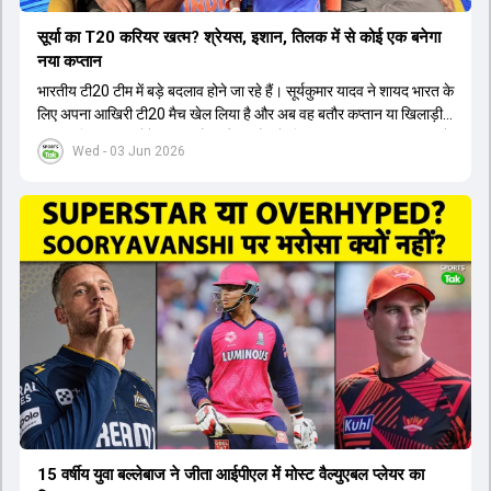
सूर्या का T20 करियर खत्म? श्रेयस, इशान, तिलक में से कोई एक बनेगा
नया कप्तान
भारतीय टी20 टीम में बड़े बदलाव होने जा रहे हैं। सूर्यकुमार यादव ने शायद भारत के
लिए अपना आखिरी टी20 मैच खेल लिया है और अब वह बतौर कप्तान या खिलाड़ी
टीम का हिस्सा नहीं होंगे। आयरलैंड और इंग्लैंड के खिलाफ आगामी टी20 सीरीज के
Wed - 03 Jun 2026
लिए नए कप्तान की तलाश जारी है। इस रेस में श्रेयस अय्यर सबसे आगे चल रहे
हैं। उनके अलावा ईशान किशन और तिलक वर्मा भी कप्तानी के दावेदार हैं। अक्षर
पटेल इस रेस में काफी पीछे हैं, जबकि संजू सैमसन और रजत पाटीदार कप्तानी की
दौड़ से बाहर हैं। आगामी सीरीज के लिए वैभव सूर्यवंशी को तीसरे ओपनर के तौर पर
टीम में शामिल किया जाएगा, जबकि अभिषेक शर्मा और संजू सैमसन पहली पसंद
होंगे। इसके अलावा नीतीश रेड्डी को बतौर ऑलराउंडर ज्यादा मौके मिलेंगे। अजीत
अगरकर की अगुवाई वाली चयन समिति और कोच गौतम गंभीर आगामी टी20 वर्ल्ड
कप और 2028 ओलंपिक के लिए लंबी अवधि का विजन लेकर चल रहे हैं।
15 वर्षीय युवा बल्लेबाज ने जीता आईपीएल में मोस्ट वैल्युएबल प्लेयर का