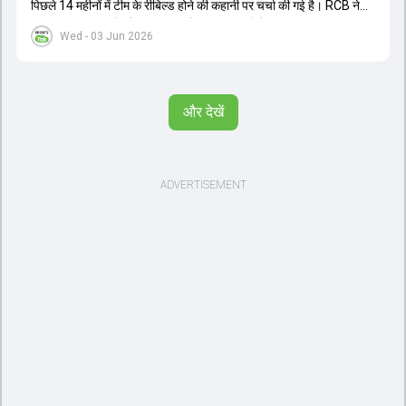
पिछले 14 महीनों में टीम के रीबिल्ड होने की कहानी पर चर्चा की गई है। RCB ने
अपनी पुरानी गलतियों को स्वीकार करते हुए एक नया रिसेट बटन दबाया। टीम
Wed - 03 Jun 2026
मैनेजमेंट में Mo Bobat, Andy Flower, Dinesh Karthik और एनालिस्ट
Freddie Wilde ने मिलकर ऑक्शन की बेहतरीन रणनीति बनाई। इसी रणनीति
के तहत Bhuvneshwar Kumar, Krunal Pandya और Rasikh Salam
जैसे भारतीय खिलाड़ियों को टीम में शामिल किया गया, जिन्होंने शानदार प्रदर्शन
और देखें
किया। इसके अलावा, Virat Kohli की भूमिका में भी बदलाव देखा गया, जहां वह
अब टीम के युवा खिलाड़ियों के साथ ज्यादा जुड़े हुए नजर आते हैं। कप्तान Rajat
Patidar के नेतृत्व में टीम का कम्युनिकेशन बहुत स्पष्ट रहा है। एनालिस्ट से लेकर
मैनेजमेंट तक, सभी एक ही पेज पर रहते हैं, जिससे मैदान पर कोई कंफ्यूजन नहीं
होता। यही कारण है कि RCB ने लगातार सफलता हासिल की है।