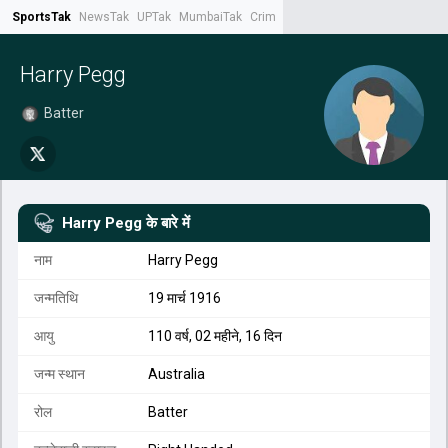
SportsTak
NewsTak
UPTak
MumbaiTak
CrimeTak
Lallantop
AstroTak
Tak.
Harry Pegg
Batter
Harry Pegg
के बारे में
नाम
Harry Pegg
जन्मतिथि
19 मार्च 1916
आयु
110 वर्ष, 02 महीने, 16 दिन
जन्म स्थान
Australia
रोल
Batter