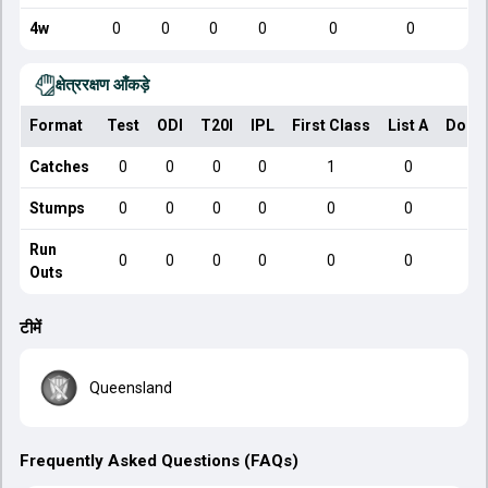
4w
0
0
0
0
0
0
क्षेत्ररक्षण आँकड़े
Format
Test
ODI
T20I
IPL
First Class
List A
Dome
Catches
0
0
0
0
1
0
Stumps
0
0
0
0
0
0
Run
0
0
0
0
0
0
Outs
टीमें
Queensland
Frequently Asked Questions (FAQs)