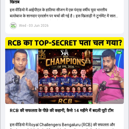
खिताब
इस वीडियो में आईपीएल के हालिया सीजन में एक पंद्रह वर्षीय युवा भारतीय
बल्लेबाज के शानदार प्रदर्शन पर चर्चा की गई है। इस खिलाड़ी ने टूर्नामेंट में सात
सौ छिहत्तर रन बनाकर ऑरेंज कैप और मोस्ट वैल्युएबल प्लेयर का खिताब अपने नाम
Wed - 03 Jun 2026
किया है। वीडियो में बताया गया है कि ऑस्ट्रेलियाई टीम के वर्तमान कप्तान और
इंग्लैंड टीम के पूर्व कप्तान ने इस युवा खिलाड़ी के खेल की सराहना की है।
ऑस्ट्रेलियाई कप्तान के अनुसार, शुरुआत में लोगों को इस खिलाड़ी के प्रदर्शन पर
संदेह था, लेकिन अब उसने खुद को एक बेहतरीन बल्लेबाज साबित कर दिया है जो
गेंद को बाउंड्री के काफी पार मारने की क्षमता रखता है। वहीं, इंग्लैंड के पूर्व कप्तान
ने कहा कि टूर्नामेंट जीतने वाली टीम के अलावा इस सीजन की सबसे बड़ी बात इस
युवा खिलाड़ी का प्रदर्शन रहा है, जिसे देखने के लिए स्टेडियम में भारी भीड़ उमड़ती
थी। शानदार प्रदर्शन के बाद इस युवा खिलाड़ी को श्रीलंका में होने वाली
त्रिकोणीय सीरीज के लिए इंडिया ए टीम में भी शामिल कर लिया गया है।
RCB की सफलता के पीछे की कहानी, कैसे 14 महीने में बदली पूरी टीम
इस वीडियो में Royal Challengers Bengaluru (RCB) की सफलता और