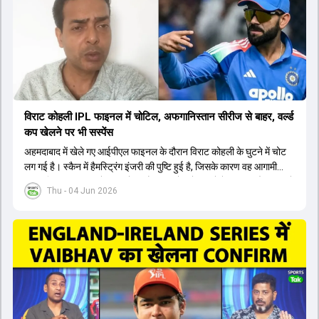
पडिक्कल भी एक शानदार विकल्प हो सकते हैं। टीम मैनेजमेंट स्क्वाड में पहले से
मौजूद ईशान किशन को भी नंबर तीन पर खिलाने का फैसला कर सकती है।
विराट कोहली IPL फाइनल में चोटिल, अफगानिस्तान सीरीज से बाहर, वर्ल्ड
कप खेलने पर भी सस्पेंस
अहमदाबाद में खेले गए आईपीएल फाइनल के दौरान विराट कोहली के घुटने में चोट
लग गई है। स्कैन में हैमस्ट्रिंग इंजरी की पुष्टि हुई है, जिसके कारण वह आगामी
अफगानिस्तान सीरीज से बाहर हो गए हैं। इस चोट से उबरने में सामान्य तौर पर 4 से
Thu - 04 Jun 2026
12 हफ्ते का समय लग सकता है, और अगर सर्जरी की जरूरत पड़ी तो 3 से 5 महीने
भी लग सकते हैं। विराट कोहली अब रिहैब और असेसमेंट के लिए बेंगलुरु स्थित
सेंटर ऑफ एक्सीलेंस जाएंगे। इस गंभीर चोट के कारण 14 जुलाई से शुरू होने वाले
इंग्लैंड दौरे और आगामी वर्ल्ड कप में उनके खेलने पर सस्पेंस बन गया है। दूसरी
तरफ, आईपीएल में इम्पैक्ट प्लेयर के तौर पर खेलने वाले रोहित शर्मा को भी अभी तक
मेडिकल क्लीयरेंस नहीं मिली है। शनिवार को मुंबई में होने वाली चयन समिति की
बैठक में यह देखना अहम होगा कि क्या चयनकर्ता विराट कोहली को फिटनेस की शर्त
पर टीम में शामिल करते हैं या नहीं।