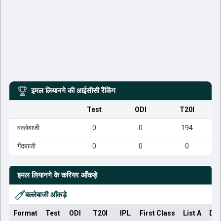
इमल लियानगे
की आईसीसी रैंकिंग
Test
ODI
T20I
बल्लेबाजी
0
0
194
गेंदबाजी
0
0
0
इमल लियानगे
के करियर आँकड़े
बल्लेबाजी आँकड़े
Format
Test
ODI
T20I
IPL
First Class
List A
Dom