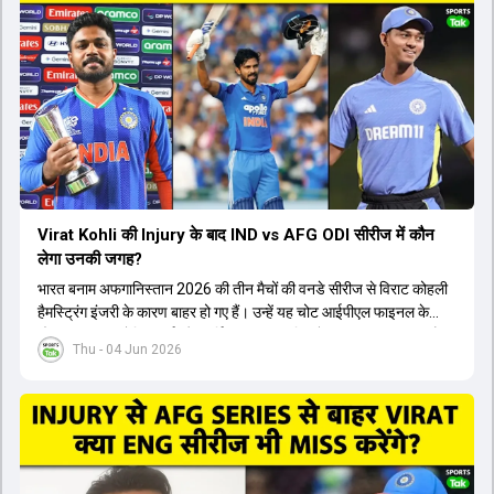
Virat Kohli की Injury के बाद IND vs AFG ODI सीरीज में कौन
लेगा उनकी जगह?
भारत बनाम अफगानिस्तान 2026 की तीन मैचों की वनडे सीरीज से विराट कोहली
हैमस्ट्रिंग इंजरी के कारण बाहर हो गए हैं। उन्हें यह चोट आईपीएल फाइनल के
दौरान लगी थी। रोहित शर्मा और हार्दिक पांड्या की फिटनेस पर भी अभी सवाल हैं,
Thu - 04 Jun 2026
इसलिए नंबर तीन पर कोहली की जगह एक मजबूत विकल्प खोजना जरूरी है। इस
वीडियो में विराट कोहली के रिप्लेसमेंट के तौर पर कई दावेदारों पर चर्चा की गई है।
रुतुराज गायकवाड़ 58.8 की लिस्ट ए औसत के साथ एक मजबूत विकल्प हैं। संजू
सैमसन भी बड़े दावेदार हैं, जिनका वनडे क्रिकेट में 56 से ज्यादा का औसत है।
यशस्वी जायसवाल को भी मौका मिल सकता है, हालांकि उनके बैटिंग ऑर्डर पर
विचार करना होगा। इसके अलावा 82 से ज्यादा की लिस्ट ए औसत वाले देवदत्त