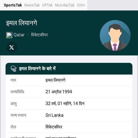
SportsTak
NewsTak
UPTak
MumbaiTak
CrimeTak
Lallantop
AstroTak
Tak.
इमल लियानगे
Qatar
•
विकेटकीपर
इमल लियानगे
के बारे में
नाम
इमल लियानगे
जन्मतिथि
21 अप्रैल 1994
आयु
32 वर्ष, 01 महीने, 14 दिन
जन्म स्थान
Sri Lanka
रोल
विकेटकीपर