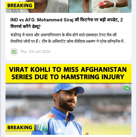
IND vs AFG: Mohammed Siraj की फिटनेस पर बड़ी अपडेट, 2
स्पिनर्स करेंगे डेब्यू?
चंडीगढ़ में भारत और अफगानिस्तान के बीच होने वाले एकमात्र टेस्ट मैच की
तैयारियां जोरों पर हैं। टीम के असिस्टेंट कोच वीवीएस लक्ष्मण ने प्रेस कॉन्फ्रेंस में
पुष्टि की है कि तेज गेंदबाज मोहम्मद सिराज पूरी तरह से फिट हैं और खेलने के लिए
Thu - 04 Jun 2026
उपलब्ध हैं। आईपीएल के दौरान लगी चोट के कारण उनके खेलने पर संदेह था,
लेकिन अब उन्हें फिटनेस क्लीयरेंस मिल गई है। इसके अलावा, दो नए स्पिनर्स मानव
सुथार और हर्ष दुबे को कुलदीप यादव और वाशिंगटन सुंदर के साथ प्लेइंग 11 में मौका
मिलने की प्रबल संभावना है। कप्तान शुभमन गिल विकेट की स्थिति को ध्यान में
रखते हुए अंतिम 11 का फैसला करेंगे। टीम में यशस्वी जायसवाल, केएल राहुल,
ऋषभ पंत और ध्रुव जुरेल जैसे खिलाड़ी भी शामिल हैं। यह टेस्ट मैच विश्व टेस्ट
चैंपियनशिप चक्र का हिस्सा नहीं है, लेकिन भारतीय टीम के लिए काफी महत्वपूर्ण
है। अंत में फैंस के सवालों का जवाब देते हुए टी20 कप्तानी और हेड कोच गौतम
गंभीर से जुड़ी जानकारी भी साझा की गई।