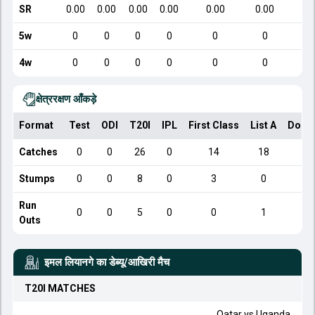
SR
0.00
0.00
0.00
0.00
0.00
0.00
5w
0
0
0
0
0
0
4w
0
0
0
0
0
0
क्षेत्ररक्षण आँकड़े
Format
Test
ODI
T20I
IPL
First Class
List A
Dome
Catches
0
0
26
0
14
18
Stumps
0
0
8
0
3
0
Run
0
0
5
0
0
1
Outs
इमल लियानगे
का डेब्यू/आखिरी मैच
T20I
MATCHES
Qatar
vs
Uganda