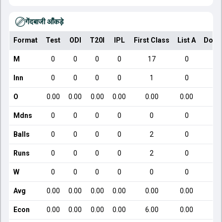
गेंदबाजी आँकड़े
Format
Test
ODI
T20I
IPL
First Class
List A
Dome
M
0
0
0
0
17
0
Inn
0
0
0
0
1
0
O
0.00
0.00
0.00
0.00
0.00
0.00
Mdns
0
0
0
0
0
0
Balls
0
0
0
0
2
0
Runs
0
0
0
0
2
0
W
0
0
0
0
0
0
Avg
0.00
0.00
0.00
0.00
0.00
0.00
Econ
0.00
0.00
0.00
0.00
6.00
0.00