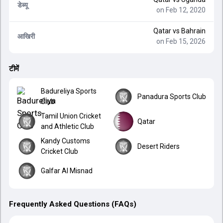
डेब्यू
on Feb 12, 2020
Qatar
vs
Bahrain
आखिरी
on Feb 15, 2026
टीमें
Badureliya Sports
Panadura Sports Club
Club
Tamil Union Cricket
Qatar
and Athletic Club
Kandy Customs
Desert Riders
Cricket Club
Galfar Al Misnad
Frequently Asked Questions (FAQs)