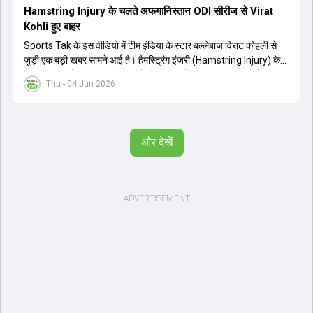
Hamstring Injury के चलते अफगानिस्तान ODI सीरीज से Virat
Kohli हुए बाहर
Sports Tak के इस वीडियो में टीम इंडिया के स्टार बल्लेबाज विराट कोहली से
जुड़ी एक बड़ी खबर सामने आई है। हैमस्ट्रिंग इंजरी (Hamstring Injury) के
कारण विराट कोहली अफगानिस्तान के खिलाफ होने वाली आगामी तीन मैचों की
Thu - 04 Jun 2026
वनडे सीरीज से बाहर हो गए हैं। भारत और अफगानिस्तान के बीच इस वनडे सीरीज
की शुरुआत 13 जून से एचपीसीए स्टेडियम (HPCA Stadium) में होनी थी।
इसके बाद सीरीज के बाकी दो मुकाबले 17 और 20 जून को खेले जाने थे। हाल ही में
खत्म हुए आईपीएल में शानदार प्रदर्शन करने वाले विराट कोहली का इस सीरीज से
और देखें
बाहर होना भारतीय फैंस के लिए एक बहुत बड़ा झटका है। यह वनडे सीरीज 2027
में होने वाले वर्ल्ड कप की तैयारियों के लिहाज से भी काफी अहम मानी जा रही थी।
फिलहाल यह स्पष्ट नहीं है कि विराट कोहली को इस हैमस्ट्रिंग इंजरी से पूरी तरह से
उबरने में कितना समय लगेगा और उनकी जगह टीम में किस खिलाड़ी को शामिल
किया जाएगा।