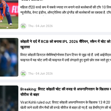
महिला टी20 वर्ल्ड कप में सबसे ज्यादा रन बनाने वाले बल्लेबाजों की टॉप 10 लिस्
न्यूजीलैंड, वेस्ट इंडीज, ऑस्ट्रेलिया और इंग्लैंड की बल्लेबाजों का दबदबा है. ट
में तीन ऑस्ट्रेलियाई खिलाड़ी शामिल हैं. न्यूजीलैंड की दो और वेस्ट इंडीज की द
भी इस लिस्ट में जगह बनाने में कामयाब रही हैं.
Thu - 04 Jun 2026
कोहली ने दर्द में RCB को बनाया IPL 2026 चैंप‍ियन, स्कैन में चोट को लेकर
खुलासा
विराट कोहली डिस्टल सेमीमेम्ब्रेनोसस टेंडन टियर से जूझ रहे हैं. उन्हें आईपी
फाइनल में यह चोट लगी थी.फाइनल में उन्हें लंगड़ाते हुए दूसरे छोर तक जाते हुए 
गया था.
Thu - 04 Jun 2026
Breaking: विराट कोहली चोट की वजह से अफगान‍िस्तान के ख‍िलाफ 
सीरीज से बाहर
Virat Kohli ruled out: विराट कोहली अफगान‍िस्तान के ख‍िलाफ 13 से 20
खेली जाने वाली तीन मैचों की वनडे सीरीज से बाहर हो गए हैं. वह हैमस्ट्रिंग की 