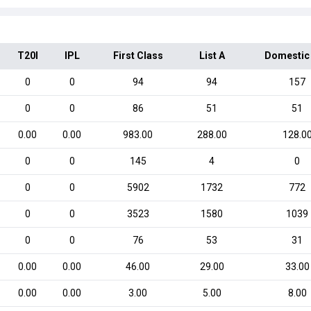
T20I
IPL
First Class
List A
Domestic
0
0
94
94
157
0
0
86
51
51
0.00
0.00
983.00
288.00
128.0
0
0
145
4
0
0
0
5902
1732
772
0
0
3523
1580
1039
0
0
76
53
31
0.00
0.00
46.00
29.00
33.00
0.00
0.00
3.00
5.00
8.00