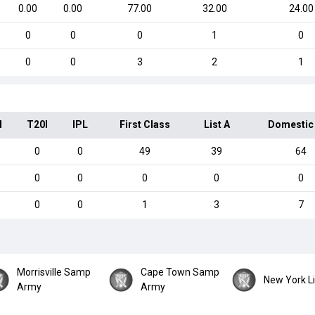
0.00
0.00
77.00
32.00
24.00
0
0
0
1
0
0
0
3
2
1
I
T20I
IPL
First Class
List A
Domestic
0
0
49
39
64
0
0
0
0
0
0
0
1
3
7
Morrisville Samp
Cape Town Samp
New York L
Army
Army