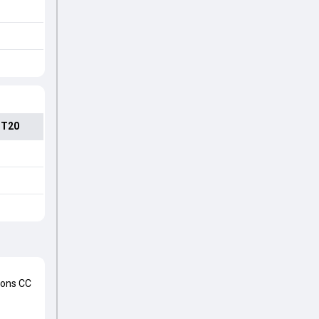
 T20
ions CC