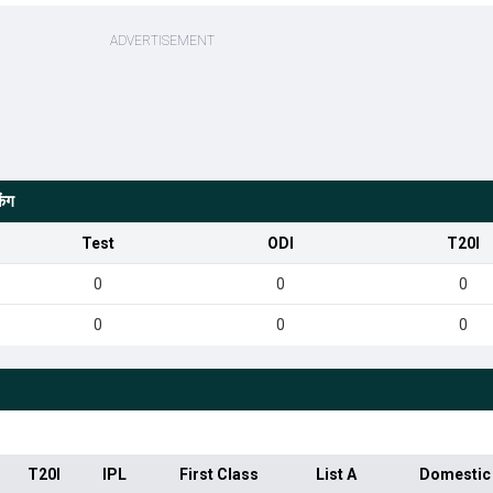
िंग
Test
ODI
T20I
0
0
0
0
0
0
T20I
IPL
First Class
List A
Domestic