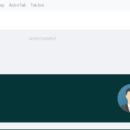
top
AstroTak
Tak.live