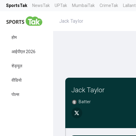
SportsTak
NewsTak
UPTak
MumbaiTak
CrimeTak
Lallan
Jack Taylor
होम
आईपीएल 2026
शेड्यूल
वीडियो
Jack Taylor
पोल्स
Batter