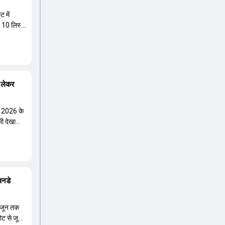
ट में
ॉप 10 लिस्ट
ो खिलाड़ी
एल 2026 के
भी देखा
वनडे
 जून तक
चोट से जूझ