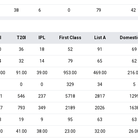
38
6
0
79
42
I
T20I
IPL
First Class
List A
Domesti
0
36
18
52
91
69
4
32
14
79
65
62
.00
91.00
39.00
953.00
469.00
216.
0
0
329
34
5
1
546
237
5718
2817
129
7
793
349
2189
2026
163
3
19
9
95
63
63
00
41.00
38.00
23.00
32.00
26.0