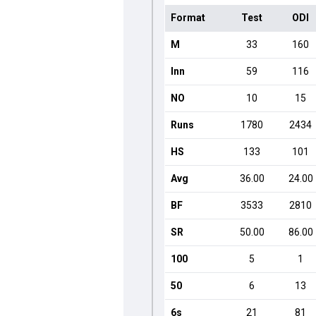
Format
Test
ODI
M
33
160
Inn
59
116
NO
10
15
Runs
1780
2434
HS
133
101
Avg
36.00
24.00
BF
3533
2810
SR
50.00
86.00
100
5
1
50
6
13
6s
21
81