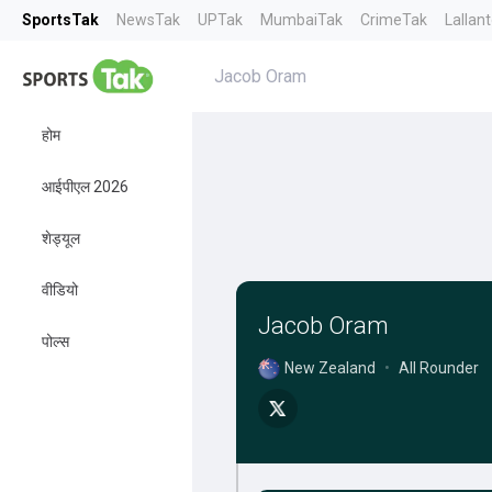
SportsTak
NewsTak
UPTak
MumbaiTak
CrimeTak
Lallan
Jacob Oram
होम
आईपीएल 2026
शेड्यूल
वीडियो
Jacob Oram
पोल्स
New Zealand
•
All Rounder