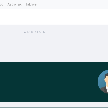
top
AstroTak
Tak.live