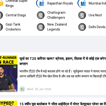
Chennai Super
Rajasthan Royals
Mumbai Ind
Kings
Chattogram
Central Stags
Uva Next
Challengers
Gazi Tank
New Zealand
Delhi Devils
Cricketers
Legends
सूर्या का T20 करियर खत्म? श्रेयस, इशान, तिलक में से कोई एक बनेग
कप्तान
भारतीय टी20 टीम में बड़े बदलाव होने जा रहे हैं। सूर्यकुमार यादव ने शायद भार
अपना आखिरी टी20 मैच खेल लिया है और अब वह बतौर कप्तान या खिलाड़ी टी
हिस्सा नहीं होंगे। आयरलैंड और इंग्लैंड के खिलाफ आगामी टी20 सीरीज के लिए
की तलाश जारी है। इस रेस में श्रेयस अय्यर सबसे आगे चल रहे हैं। उनके अल
Wed - 03 Jun 2026
किशन और तिलक वर्मा भी कप्तानी के दावेदार हैं। अक्षर पटेल इस रेस में काफी पीछ
जबकि संजू सैमसन और रजत पाटीदार कप्तानी की दौड़ से बाहर हैं। आगामी सीर
वैभव सूर्यवंशी को तीसरे ओपनर के तौर पर टीम में शामिल किया जाएगा, जबकि अभ
15 वर्षीय युवा बल्लेबाज ने जीता आईपीएल में मोस्ट वैल्युएबल प्लेयर का 