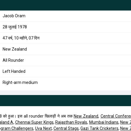
Jacob Oram
28 जुलाई 1978
47 वर्ष, 10 महीने, 07 दिन
New Zealand
All Rounder
Left Handed
Right-arm medium
 को हुआ। इस all rounder खिलाड़ी ने अब तक
New Zealand
,
Central Confer
aland A
,
Chennai Super Kings
,
Rajasthan Royals
,
Mumbai Indians
,
New 
ogram Challengers
,
Uva Next
,
Central Stags
,
Gazi Tank Cricketers
,
New 