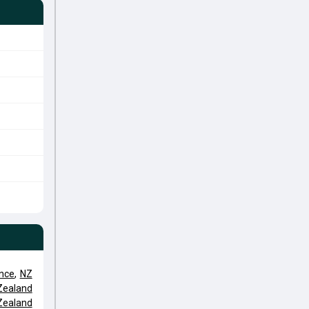
ence
,
NZ
Zealand
Zealand