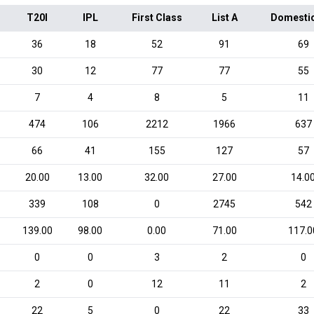
T20I
IPL
First Class
List A
Domesti
36
18
52
91
69
30
12
77
77
55
7
4
8
5
11
474
106
2212
1966
637
66
41
155
127
57
20.00
13.00
32.00
27.00
14.0
339
108
0
2745
542
139.00
98.00
0.00
71.00
117.0
0
0
3
2
0
2
0
12
11
2
22
5
0
22
33