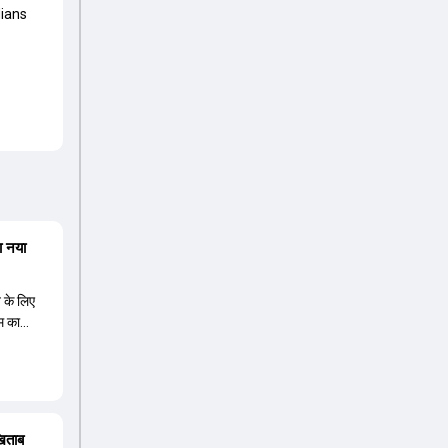
ians
ा नया
त के लिए
म का
 नए कप्तान
ावा ईशान
े हैं,
ीज के लिए
िषेक शर्मा
खिताब