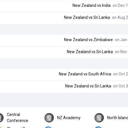
New Zealand
vs
India
on Dec 1
New Zealand
vs
Sri Lanka
on Aug 2
New Zealand
vs
Zimbabwe
on Jan 
New Zealand
vs
Sri Lanka
on Nov 
New Zealand
vs
South Africa
on Oct 2
New Zealand
vs
Sri Lanka
on Oct 3
Central
NZ Academy
North Islan
Conference