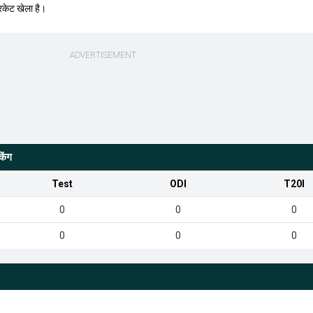
िकेट खेला है।
िंग
Test
ODI
T20I
0
0
0
0
0
0