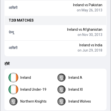
Ireland
vs
Pakistan
आखिरी
on May 26, 2013
T20I
MATCHES
Ireland
vs
Afghanistan
डेब्यू
on Nov 30, 2013
Ireland
vs
India
आखिरी
on Jun 29, 2018
टीमें
Ireland
Ireland A
Ireland Under-19
Ireland XI
Northern Knights
Ireland Wolves