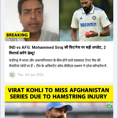
IND vs AFG: Mohammed Siraj की फिटनेस पर बड़ी अपडेट, 2
स्पिनर्स करेंगे डेब्यू?
चंडीगढ़ में भारत और अफगानिस्तान के बीच होने वाले एकमात्र टेस्ट मैच की
तैयारियां जोरों पर हैं। टीम के असिस्टेंट कोच वीवीएस लक्ष्मण ने प्रेस कॉन्फ्रेंस में
पुष्टि की है कि तेज गेंदबाज मोहम्मद सिराज पूरी तरह से फिट हैं और खेलने के लिए
Thu - 04 Jun 2026
उपलब्ध हैं। आईपीएल के दौरान लगी चोट के कारण उनके खेलने पर संदेह था,
लेकिन अब उन्हें फिटनेस क्लीयरेंस मिल गई है। इसके अलावा, दो नए स्पिनर्स मानव
सुथार और हर्ष दुबे को कुलदीप यादव और वाशिंगटन सुंदर के साथ प्लेइंग 11 में मौका
मिलने की प्रबल संभावना है। कप्तान शुभमन गिल विकेट की स्थिति को ध्यान में
रखते हुए अंतिम 11 का फैसला करेंगे। टीम में यशस्वी जायसवाल, केएल राहुल,
ऋषभ पंत और ध्रुव जुरेल जैसे खिलाड़ी भी शामिल हैं। यह टेस्ट मैच विश्व टेस्ट
चैंपियनशिप चक्र का हिस्सा नहीं है, लेकिन भारतीय टीम के लिए काफी महत्वपूर्ण
है। अंत में फैंस के सवालों का जवाब देते हुए टी20 कप्तानी और हेड कोच गौतम