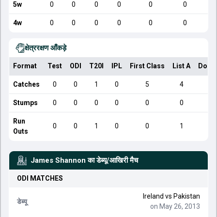
5w
0
0
0
0
0
0
4w
0
0
0
0
0
0
क्षेत्ररक्षण आँकड़े
Format
Test
ODI
T20I
IPL
First Class
List A
Dome
Catches
0
0
1
0
5
4
Stumps
0
0
0
0
0
0
Run
0
0
1
0
0
1
Outs
James Shannon
का डेब्यू/आखिरी मैच
ODI
MATCHES
Ireland
vs
Pakistan
डेब्यू
on May 26, 2013