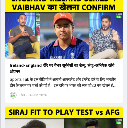
इंग्लैंड दौरे और आगामी वर्ल्ड कप में उनके खेलने पर सस्पेंस बन गया है। दूसरी
तरफ, आईपीएल में इम्पैक्ट प्लेयर के तौर पर खेलने वाले रोहित शर्मा को भी अभी तक
मेडिकल क्लीयरेंस नहीं मिली है। शनिवार को मुंबई में होने वाली चयन समिति की
बैठक में यह देखना अहम होगा कि क्या चयनकर्ता विराट कोहली को फिटनेस की शर्त
पर टीम में शामिल करते हैं या नहीं।
Ireland-England दौरे पर वैभव सूर्यवंशी का डेब्यू, संजू-अभिषेक रहेंगे
ओपनर
Sports Tak के इस वीडियो में आगामी आयरलैंड और इंग्लैंड दौरे के लिए भारतीय
टीम के चयन पर चर्चा की गई है। इस दौरे पर भारत को सात टी20 मैच खेलने हैं,
जिसमें वैभव सूर्यवंशी का टीम में चुना जाना और डेब्यू करना तय माना जा रहा है।
Thu - 04 Jun 2026
हालांकि, अभिषेक शर्मा और संजू सैमसन ही टीम के फर्स्ट चॉइस ओपनर बने रहेंगे,
क्योंकि दोनों ने वर्ल्ड कप में शानदार प्रदर्शन किया है। इसके अलावा ईशान किशन
नंबर तीन और श्रेयस अय्यर नंबर चार पर खेलेंगे। वहीं, रजत पाटीदार फिलहाल
टी20 टीम की योजना से बाहर हैं, लेकिन वह टेस्ट क्रिकेट में वापसी कर सकते हैं।