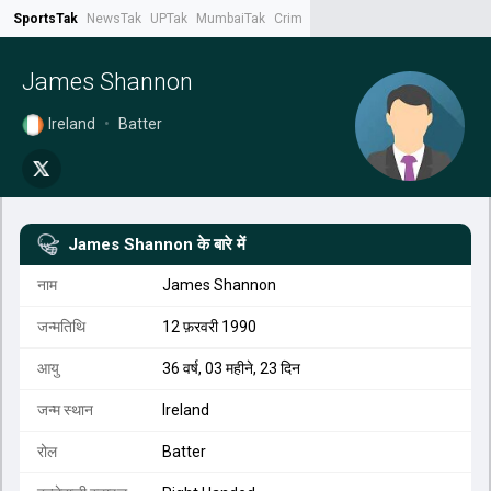
SportsTak
NewsTak
UPTak
MumbaiTak
CrimeTak
Lallantop
AstroTak
Tak.
James Shannon
Ireland
•
Batter
James Shannon
के बारे में
नाम
James Shannon
जन्मतिथि
12 फ़रवरी 1990
आयु
36 वर्ष, 03 महीने, 23 दिन
जन्म स्थान
Ireland
रोल
Batter