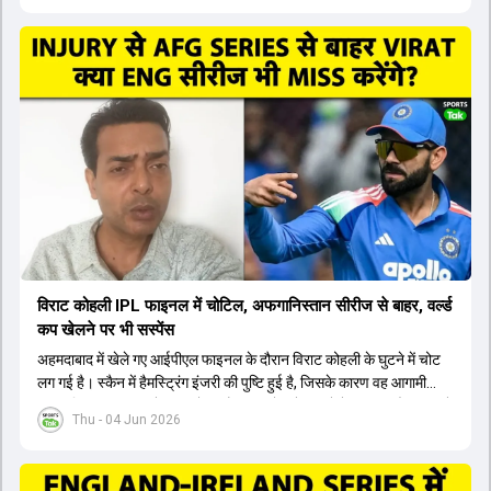
वीडियो में विराट कोहली के रिप्लेसमेंट के तौर पर कई दावेदारों पर चर्चा की गई है।
रुतुराज गायकवाड़ 58.8 की लिस्ट ए औसत के साथ एक मजबूत विकल्प हैं। संजू
सैमसन भी बड़े दावेदार हैं, जिनका वनडे क्रिकेट में 56 से ज्यादा का औसत है।
यशस्वी जायसवाल को भी मौका मिल सकता है, हालांकि उनके बैटिंग ऑर्डर पर
विचार करना होगा। इसके अलावा 82 से ज्यादा की लिस्ट ए औसत वाले देवदत्त
पडिक्कल भी एक शानदार विकल्प हो सकते हैं। टीम मैनेजमेंट स्क्वाड में पहले से
मौजूद ईशान किशन को भी नंबर तीन पर खिलाने का फैसला कर सकती है।
विराट कोहली IPL फाइनल में चोटिल, अफगानिस्तान सीरीज से बाहर, वर्ल्ड
कप खेलने पर भी सस्पेंस
अहमदाबाद में खेले गए आईपीएल फाइनल के दौरान विराट कोहली के घुटने में चोट
लग गई है। स्कैन में हैमस्ट्रिंग इंजरी की पुष्टि हुई है, जिसके कारण वह आगामी
अफगानिस्तान सीरीज से बाहर हो गए हैं। इस चोट से उबरने में सामान्य तौर पर 4 से
Thu - 04 Jun 2026
12 हफ्ते का समय लग सकता है, और अगर सर्जरी की जरूरत पड़ी तो 3 से 5 महीने
भी लग सकते हैं। विराट कोहली अब रिहैब और असेसमेंट के लिए बेंगलुरु स्थित
सेंटर ऑफ एक्सीलेंस जाएंगे। इस गंभीर चोट के कारण 14 जुलाई से शुरू होने वाले