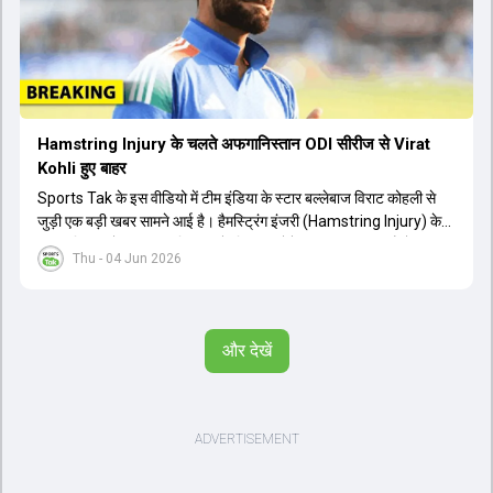
गंभीर से जुड़ी जानकारी भी साझा की गई।
Hamstring Injury के चलते अफगानिस्तान ODI सीरीज से Virat
Kohli हुए बाहर
Sports Tak के इस वीडियो में टीम इंडिया के स्टार बल्लेबाज विराट कोहली से
जुड़ी एक बड़ी खबर सामने आई है। हैमस्ट्रिंग इंजरी (Hamstring Injury) के
कारण विराट कोहली अफगानिस्तान के खिलाफ होने वाली आगामी तीन मैचों की
Thu - 04 Jun 2026
वनडे सीरीज से बाहर हो गए हैं। भारत और अफगानिस्तान के बीच इस वनडे सीरीज
की शुरुआत 13 जून से एचपीसीए स्टेडियम (HPCA Stadium) में होनी थी।
इसके बाद सीरीज के बाकी दो मुकाबले 17 और 20 जून को खेले जाने थे। हाल ही में
खत्म हुए आईपीएल में शानदार प्रदर्शन करने वाले विराट कोहली का इस सीरीज से
और देखें
बाहर होना भारतीय फैंस के लिए एक बहुत बड़ा झटका है। यह वनडे सीरीज 2027
में होने वाले वर्ल्ड कप की तैयारियों के लिहाज से भी काफी अहम मानी जा रही थी।
फिलहाल यह स्पष्ट नहीं है कि विराट कोहली को इस हैमस्ट्रिंग इंजरी से पूरी तरह से
उबरने में कितना समय लगेगा और उनकी जगह टीम में किस खिलाड़ी को शामिल
किया जाएगा।