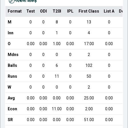
गेंदबाजी आँकड़े
Format
Test
ODI
T20I
IPL
First Class
List A
Dome
M
0
0
8
0
13
0
Inn
0
0
1
0
4
0
O
0.00
0.00
1.00
0.00
17.00
0.00
Mdns
0
0
0
0
2
0
Balls
0
0
6
0
102
0
Runs
0
0
11
0
50
0
W
0
0
0
0
2
0
Avg
0.00
0.00
0.00
0.00
25.00
0.00
Econ
0.00
0.00
11.00
0.00
2.00
0.00
SR
0.00
0.00
0.00
0.00
51.00
0.00