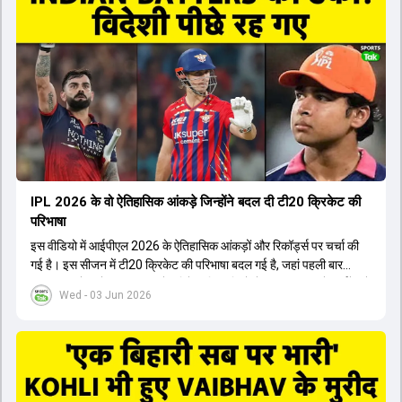
जैसे भारतीय खिलाड़ियों को टीम में शामिल किया गया, जिन्होंने शानदार प्रदर्शन
किया। इसके अलावा, Virat Kohli की भूमिका में भी बदलाव देखा गया, जहां वह
अब टीम के युवा खिलाड़ियों के साथ ज्यादा जुड़े हुए नजर आते हैं। कप्तान Rajat
Patidar के नेतृत्व में टीम का कम्युनिकेशन बहुत स्पष्ट रहा है। एनालिस्ट से लेकर
मैनेजमेंट तक, सभी एक ही पेज पर रहते हैं, जिससे मैदान पर कोई कंफ्यूजन नहीं
होता। यही कारण है कि RCB ने लगातार सफलता हासिल की है।
IPL 2026 के वो ऐतिहासिक आंकड़े जिन्होंने बदल दी टी20 क्रिकेट की
परिभाषा
इस वीडियो में आईपीएल 2026 के ऐतिहासिक आंकड़ों और रिकॉर्ड्स पर चर्चा की
गई है। इस सीजन में टी20 क्रिकेट की परिभाषा बदल गई है, जहां पहली बार
भारतीय बल्लेबाजों का स्ट्राइक रेट विदेशी खिलाड़ियों से ज्यादा रहा। पूरे टूर्नामेंट में
Wed - 03 Jun 2026
1426 छक्के लगे और 65 बार टीमों ने 200 से ज्यादा का स्कोर बनाया, जो एक
नया रिकॉर्ड है। एक युवा बल्लेबाज ने सबसे ज्यादा रन, छक्के और बेहतरीन
स्ट्राइक रेट के साथ मोस्ट वैल्युएबल प्लेयर का खिताब जीता। इसके अलावा पंजाब
और बेंगलुरु के प्रदर्शन के साथ-साथ लक्ष्य का पीछा करने वाली टीमों की सफलता
के आंकड़ों का भी विश्लेषण किया गया है।