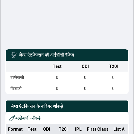
जेम्स ऐटकिन्सन
की आईसीसी रैंकिंग
Test
ODI
T20I
बल्लेबाजी
0
0
0
गेंदबाजी
0
0
0
जेम्स ऐटकिन्सन
के करियर आँकड़े
बल्लेबाजी आँकड़े
Format
Test
ODI
T20I
IPL
First Class
List A
Do