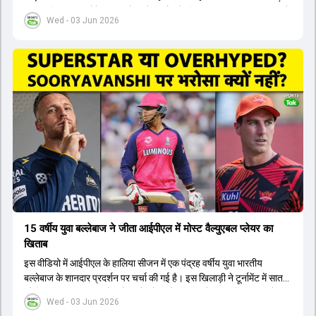
टीम का हिस्सा नहीं होंगे। आयरलैंड और इंग्लैंड के खिलाफ आगामी टी20 सीरीज के
Wed - 03 Jun 2026
लिए नए कप्तान की तलाश जारी है। इस रेस में श्रेयस अय्यर सबसे आगे चल रहे
हैं। उनके अलावा ईशान किशन और तिलक वर्मा भी कप्तानी के दावेदार हैं। अक्षर
पटेल इस रेस में काफी पीछे हैं, जबकि संजू सैमसन और रजत पाटीदार कप्तानी की
दौड़ से बाहर हैं। आगामी सीरीज के लिए वैभव सूर्यवंशी को तीसरे ओपनर के तौर पर
टीम में शामिल किया जाएगा, जबकि अभिषेक शर्मा और संजू सैमसन पहली पसंद
होंगे। इसके अलावा नीतीश रेड्डी को बतौर ऑलराउंडर ज्यादा मौके मिलेंगे। अजीत
अगरकर की अगुवाई वाली चयन समिति और कोच गौतम गंभीर आगामी टी20 वर्ल्ड
कप और 2028 ओलंपिक के लिए लंबी अवधि का विजन लेकर चल रहे हैं।
15 वर्षीय युवा बल्लेबाज ने जीता आईपीएल में मोस्ट वैल्युएबल प्लेयर का
खिताब
इस वीडियो में आईपीएल के हालिया सीजन में एक पंद्रह वर्षीय युवा भारतीय
बल्लेबाज के शानदार प्रदर्शन पर चर्चा की गई है। इस खिलाड़ी ने टूर्नामेंट में सात
सौ छिहत्तर रन बनाकर ऑरेंज कैप और मोस्ट वैल्युएबल प्लेयर का खिताब अपने नाम
Wed - 03 Jun 2026
किया है। वीडियो में बताया गया है कि ऑस्ट्रेलियाई टीम के वर्तमान कप्तान और