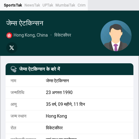
SportsTak
NewsTak
UPTak
MumbaiTak
CrimeTak
Lallantop
AstroTak
Tak.
जेम्स ऐटकिन्सन
Hong Kong, China
•
विकेटकीपर
जेम्स ऐटकिन्सन
के बारे में
नाम
जेम्स ऐटकिन्सन
जन्मतिथि
23 अगस्त 1990
आयु
35 वर्ष, 09 महीने, 11 दिन
जन्म स्थान
Hong Kong
रोल
विकेटकीपर