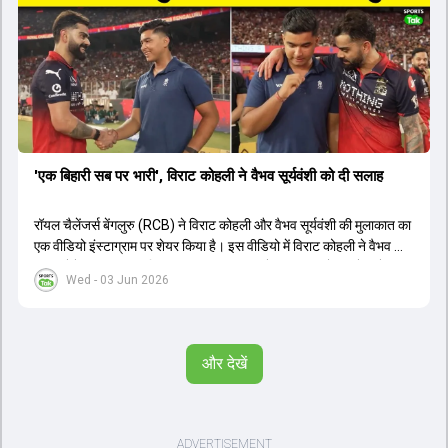
'एक बिहारी सब पर भारी', विराट कोहली ने वैभव सूर्यवंशी को दी सलाह
रॉयल चैलेंजर्स बेंगलुरु (RCB) ने विराट कोहली और वैभव सूर्यवंशी की मुलाकात का
एक वीडियो इंस्टाग्राम पर शेयर किया है। इस वीडियो में विराट कोहली ने वैभव को
सलाह देते हुए कहा, 'एक बिहारी सब पर भारी। बस गेम खत्म।' कोहली ने उन्हें खुद
Wed - 03 Jun 2026
पर विश्वास रखने और नकारात्मक बातों पर ध्यान न देने की सलाह दी। आईपीएल
2026 में वैभव सूर्यवंशी ने 14 मैचों में 776 रन बनाकर ऑरेंज कैप और मोस्ट
वैल्यूएबल प्लेयर का खिताब जीता। अब वैभव इंडिया ए के लिए श्रीलंका में ट्राई
सीरीज खेलेंगे। वहीं, विराट कोहली लंदन रवाना हो गए हैं और अगली वनडे सीरीज में
और देखें
नजर आएंगे।