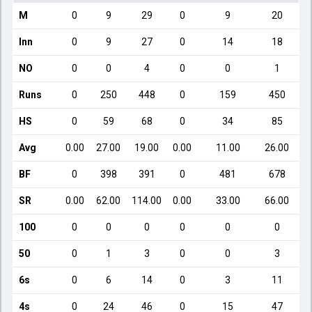
M
0
9
29
0
9
20
Inn
0
9
27
0
14
18
NO
0
0
4
0
0
1
Runs
0
250
448
0
159
450
HS
0
59
68
0
34
85
Avg
0.00
27.00
19.00
0.00
11.00
26.00
BF
0
398
391
0
481
678
SR
0.00
62.00
114.00
0.00
33.00
66.00
100
0
0
0
0
0
0
50
0
1
3
0
0
3
6s
0
6
14
0
3
11
4s
0
24
46
0
15
47