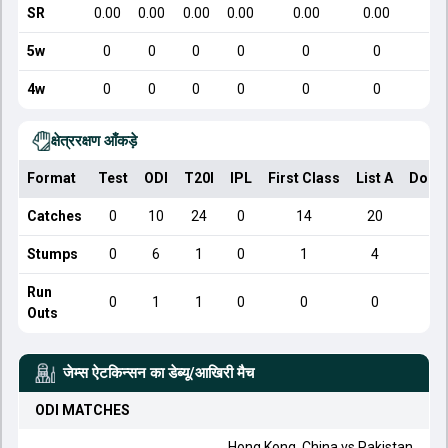
SR
0.00
0.00
0.00
0.00
0.00
0.00
5w
0
0
0
0
0
0
4w
0
0
0
0
0
0
क्षेत्ररक्षण आँकड़े
Format
Test
ODI
T20I
IPL
First Class
List A
Dome
Catches
0
10
24
0
14
20
Stumps
0
6
1
0
1
4
Run
0
1
1
0
0
0
Outs
जेम्स ऐटकिन्सन
का डेब्यू/आखिरी मैच
ODI
MATCHES
Hong Kong, China
vs
Pakistan