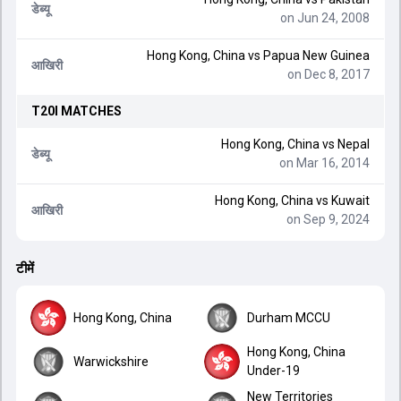
डेब्यू
on Jun 24, 2008
Hong Kong, China
vs
Papua New Guinea
आखिरी
on Dec 8, 2017
T20I
MATCHES
Hong Kong, China
vs
Nepal
डेब्यू
on Mar 16, 2014
Hong Kong, China
vs
Kuwait
आखिरी
on Sep 9, 2024
टीमें
Hong Kong, China
Durham MCCU
Hong Kong, China
Warwickshire
Under-19
New Territories