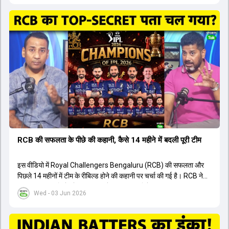
इंग्लैंड टीम के पूर्व कप्तान ने इस युवा खिलाड़ी के खेल की सराहना की है।
ऑस्ट्रेलियाई कप्तान के अनुसार, शुरुआत में लोगों को इस खिलाड़ी के प्रदर्शन पर
संदेह था, लेकिन अब उसने खुद को एक बेहतरीन बल्लेबाज साबित कर दिया है जो
गेंद को बाउंड्री के काफी पार मारने की क्षमता रखता है। वहीं, इंग्लैंड के पूर्व कप्तान
ने कहा कि टूर्नामेंट जीतने वाली टीम के अलावा इस सीजन की सबसे बड़ी बात इस
युवा खिलाड़ी का प्रदर्शन रहा है, जिसे देखने के लिए स्टेडियम में भारी भीड़ उमड़ती
थी। शानदार प्रदर्शन के बाद इस युवा खिलाड़ी को श्रीलंका में होने वाली
त्रिकोणीय सीरीज के लिए इंडिया ए टीम में भी शामिल कर लिया गया है।
RCB की सफलता के पीछे की कहानी, कैसे 14 महीने में बदली पूरी टीम
इस वीडियो में Royal Challengers Bengaluru (RCB) की सफलता और
पिछले 14 महीनों में टीम के रीबिल्ड होने की कहानी पर चर्चा की गई है। RCB ने
अपनी पुरानी गलतियों को स्वीकार करते हुए एक नया रिसेट बटन दबाया। टीम
Wed - 03 Jun 2026
मैनेजमेंट में Mo Bobat, Andy Flower, Dinesh Karthik और एनालिस्ट
Freddie Wilde ने मिलकर ऑक्शन की बेहतरीन रणनीति बनाई। इसी रणनीति
के तहत Bhuvneshwar Kumar, Krunal Pandya और Rasikh Salam