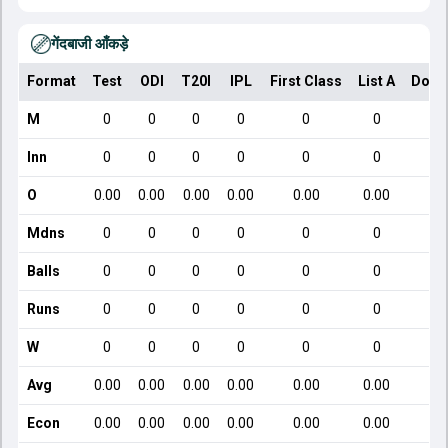
गेंदबाजी आँकड़े
Format
Test
ODI
T20I
IPL
First Class
List A
Dome
M
0
0
0
0
0
0
Inn
0
0
0
0
0
0
O
0.00
0.00
0.00
0.00
0.00
0.00
Mdns
0
0
0
0
0
0
Balls
0
0
0
0
0
0
Runs
0
0
0
0
0
0
W
0
0
0
0
0
0
Avg
0.00
0.00
0.00
0.00
0.00
0.00
Econ
0.00
0.00
0.00
0.00
0.00
0.00