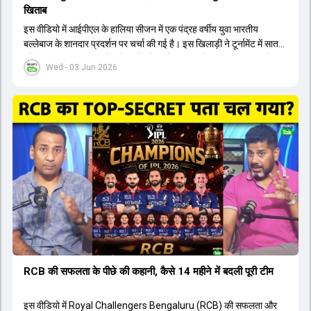
खिताब
इस वीडियो में आईपीएल के हालिया सीजन में एक पंद्रह वर्षीय युवा भारतीय
बल्लेबाज के शानदार प्रदर्शन पर चर्चा की गई है। इस खिलाड़ी ने टूर्नामेंट में सात
सौ छिहत्तर रन बनाकर ऑरेंज कैप और मोस्ट वैल्युएबल प्लेयर का खिताब अपने नाम
Wed - 03 Jun 2026
किया है। वीडियो में बताया गया है कि ऑस्ट्रेलियाई टीम के वर्तमान कप्तान और
इंग्लैंड टीम के पूर्व कप्तान ने इस युवा खिलाड़ी के खेल की सराहना की है।
ऑस्ट्रेलियाई कप्तान के अनुसार, शुरुआत में लोगों को इस खिलाड़ी के प्रदर्शन पर
संदेह था, लेकिन अब उसने खुद को एक बेहतरीन बल्लेबाज साबित कर दिया है जो
गेंद को बाउंड्री के काफी पार मारने की क्षमता रखता है। वहीं, इंग्लैंड के पूर्व कप्तान
ने कहा कि टूर्नामेंट जीतने वाली टीम के अलावा इस सीजन की सबसे बड़ी बात इस
युवा खिलाड़ी का प्रदर्शन रहा है, जिसे देखने के लिए स्टेडियम में भारी भीड़ उमड़ती
थी। शानदार प्रदर्शन के बाद इस युवा खिलाड़ी को श्रीलंका में होने वाली
त्रिकोणीय सीरीज के लिए इंडिया ए टीम में भी शामिल कर लिया गया है।
RCB की सफलता के पीछे की कहानी, कैसे 14 महीने में बदली पूरी टीम
इस वीडियो में Royal Challengers Bengaluru (RCB) की सफलता और