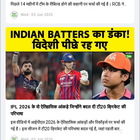
पिछले 14 महीनों में टीम के रीबिल्ड होने की कहानी पर चर्चा की गई है। RCB ने
अपनी पुरानी गलतियों को स्वीकार करते हुए एक नया रिसेट बटन दबाया। टीम
Wed - 03 Jun 2026
मैनेजमेंट में Mo Bobat, Andy Flower, Dinesh Karthik और एनालिस्ट
Freddie Wilde ने मिलकर ऑक्शन की बेहतरीन रणनीति बनाई। इसी रणनीति
के तहत Bhuvneshwar Kumar, Krunal Pandya और Rasikh Salam
जैसे भारतीय खिलाड़ियों को टीम में शामिल किया गया, जिन्होंने शानदार प्रदर्शन
किया। इसके अलावा, Virat Kohli की भूमिका में भी बदलाव देखा गया, जहां वह
अब टीम के युवा खिलाड़ियों के साथ ज्यादा जुड़े हुए नजर आते हैं। कप्तान Rajat
Patidar के नेतृत्व में टीम का कम्युनिकेशन बहुत स्पष्ट रहा है। एनालिस्ट से लेकर
मैनेजमेंट तक, सभी एक ही पेज पर रहते हैं, जिससे मैदान पर कोई कंफ्यूजन नहीं
होता। यही कारण है कि RCB ने लगातार सफलता हासिल की है।
IPL 2026 के वो ऐतिहासिक आंकड़े जिन्होंने बदल दी टी20 क्रिकेट की
परिभाषा
इस वीडियो में आईपीएल 2026 के ऐतिहासिक आंकड़ों और रिकॉर्ड्स पर चर्चा की
गई है। इस सीजन में टी20 क्रिकेट की परिभाषा बदल गई है, जहां पहली बार
भारतीय बल्लेबाजों का स्ट्राइक रेट विदेशी खिलाड़ियों से ज्यादा रहा। पूरे टूर्नामेंट में
Wed - 03 Jun 2026