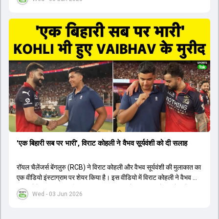
1426 छक्के लगे और 65 बार टीमों ने 200 से ज्यादा का स्कोर बनाया, जो एक
नया रिकॉर्ड है। एक युवा बल्लेबाज ने सबसे ज्यादा रन, छक्के और बेहतरीन
स्ट्राइक रेट के साथ मोस्ट वैल्युएबल प्लेयर का खिताब जीता। इसके अलावा पंजाब
और बेंगलुरु के प्रदर्शन के साथ-साथ लक्ष्य का पीछा करने वाली टीमों की सफलता
के आंकड़ों का भी विश्लेषण किया गया है।
'एक बिहारी सब पर भारी', विराट कोहली ने वैभव सूर्यवंशी को दी सलाह
रॉयल चैलेंजर्स बेंगलुरु (RCB) ने विराट कोहली और वैभव सूर्यवंशी की मुलाकात का
एक वीडियो इंस्टाग्राम पर शेयर किया है। इस वीडियो में विराट कोहली ने वैभव को
सलाह देते हुए कहा, 'एक बिहारी सब पर भारी। बस गेम खत्म।' कोहली ने उन्हें खुद
Wed - 03 Jun 2026
पर विश्वास रखने और नकारात्मक बातों पर ध्यान न देने की सलाह दी। आईपीएल
2026 में वैभव सूर्यवंशी ने 14 मैचों में 776 रन बनाकर ऑरेंज कैप और मोस्ट
वैल्यूएबल प्लेयर का खिताब जीता। अब वैभव इंडिया ए के लिए श्रीलंका में ट्राई