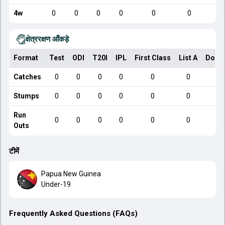
4w
0
0
0
0
0
0
क्षेत्ररक्षण आँकड़े
Format
Test
ODI
T20I
IPL
First Class
List A
Dome
Catches
0
0
0
0
0
0
Stumps
0
0
0
0
0
0
Run
0
0
0
0
0
0
Outs
टीमें
Papua New Guinea
Under-19
Frequently Asked Questions (FAQs)