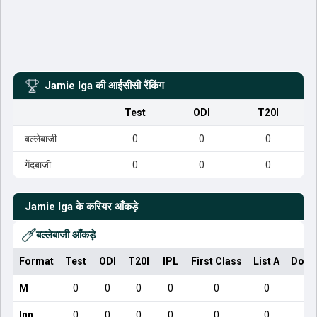
Jamie Iga
की आईसीसी रैंकिंग
Test
ODI
T20I
बल्लेबाजी
0
0
0
गेंदबाजी
0
0
0
Jamie Iga
के करियर आँकड़े
बल्लेबाजी आँकड़े
Format
Test
ODI
T20I
IPL
First Class
List A
Dome
M
0
0
0
0
0
0
Inn
0
0
0
0
0
0