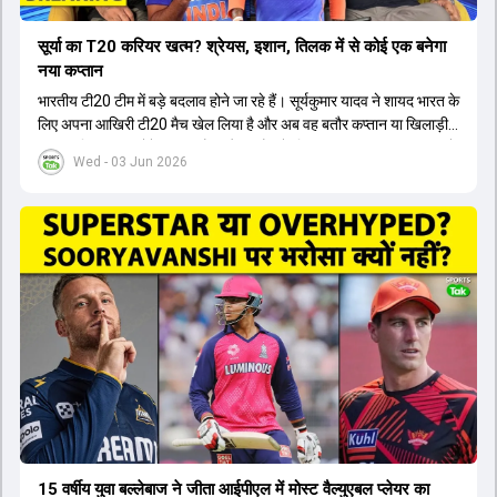
सूर्या का T20 करियर खत्म? श्रेयस, इशान, तिलक में से कोई एक बनेगा
नया कप्तान
भारतीय टी20 टीम में बड़े बदलाव होने जा रहे हैं। सूर्यकुमार यादव ने शायद भारत के
लिए अपना आखिरी टी20 मैच खेल लिया है और अब वह बतौर कप्तान या खिलाड़ी
टीम का हिस्सा नहीं होंगे। आयरलैंड और इंग्लैंड के खिलाफ आगामी टी20 सीरीज के
Wed - 03 Jun 2026
लिए नए कप्तान की तलाश जारी है। इस रेस में श्रेयस अय्यर सबसे आगे चल रहे
हैं। उनके अलावा ईशान किशन और तिलक वर्मा भी कप्तानी के दावेदार हैं। अक्षर
पटेल इस रेस में काफी पीछे हैं, जबकि संजू सैमसन और रजत पाटीदार कप्तानी की
दौड़ से बाहर हैं। आगामी सीरीज के लिए वैभव सूर्यवंशी को तीसरे ओपनर के तौर पर
टीम में शामिल किया जाएगा, जबकि अभिषेक शर्मा और संजू सैमसन पहली पसंद
होंगे। इसके अलावा नीतीश रेड्डी को बतौर ऑलराउंडर ज्यादा मौके मिलेंगे। अजीत
अगरकर की अगुवाई वाली चयन समिति और कोच गौतम गंभीर आगामी टी20 वर्ल्ड
कप और 2028 ओलंपिक के लिए लंबी अवधि का विजन लेकर चल रहे हैं।
15 वर्षीय युवा बल्लेबाज ने जीता आईपीएल में मोस्ट वैल्युएबल प्लेयर का