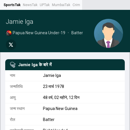
SportsTak
NewsTak
UPTak
MumbaiTak
CrimeTak
Lallantop
AstroTak
Tak.
Jamie Iga
Papua New Guinea Under-19
•
Batter
Jamie Iga
के बारे में
नाम
Jamie Iga
जन्मतिथि
23 मार्च 1978
आयु
48 वर्ष, 02 महीने, 12 दिन
जन्म स्थान
Papua New Guinea
रोल
Batter