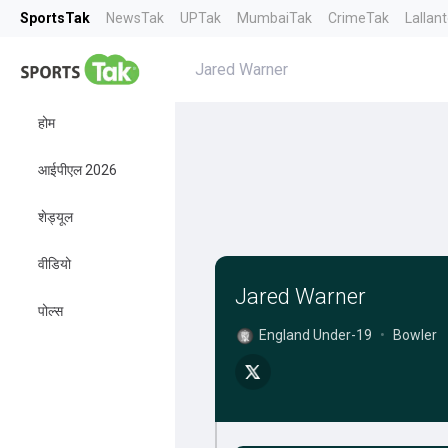
SportsTak
NewsTak
UPTak
MumbaiTak
CrimeTak
Lallan
Jared Warner
होम
आईपीएल 2026
शेड्यूल
वीडियो
Jared Warner
पोल्स
England Under-19
•
Bowler