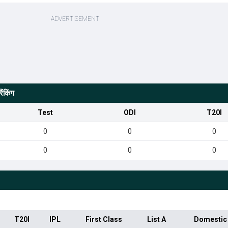
ंकिंग
Test
ODI
T20I
0
0
0
0
0
0
T20I
IPL
First Class
List A
Domestic