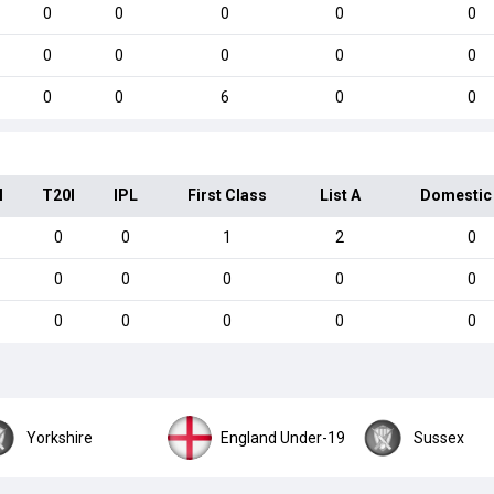
0
0
0
0
0
0
0
0
0
0
0
0
6
0
0
I
T20I
IPL
First Class
List A
Domestic
0
0
1
2
0
0
0
0
0
0
0
0
0
0
0
Yorkshire
England Under-19
Sussex