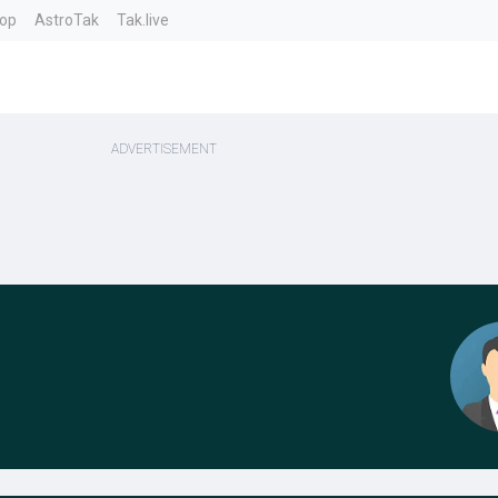
top
AstroTak
Tak.live