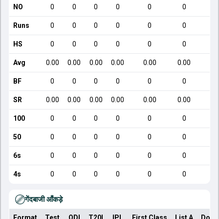
NO
0
0
0
0
0
0
Runs
0
0
0
0
0
0
HS
0
0
0
0
0
0
Avg
0.00
0.00
0.00
0.00
0.00
0.00
1
BF
0
0
0
0
0
0
SR
0.00
0.00
0.00
0.00
0.00
0.00
8
100
0
0
0
0
0
0
50
0
0
0
0
0
0
6s
0
0
0
0
0
0
4s
0
0
0
0
0
0
गेंदबाजी आँकड़े
Format
Test
ODI
T20I
IPL
First Class
List A
Dome