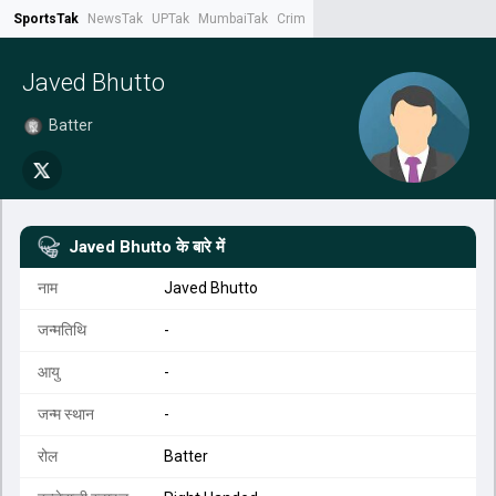
SportsTak
NewsTak
UPTak
MumbaiTak
CrimeTak
Lallantop
AstroTak
Tak.
Javed Bhutto
Batter
Javed Bhutto
के बारे में
नाम
Javed Bhutto
जन्मतिथि
-
आयु
-
जन्म स्थान
-
रोल
Batter