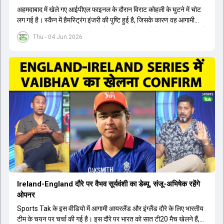
अहमदाबाद में खेले गए आईपीएल फाइनल के दौरान विराट कोहली के घुटने में चोट
लग गई है। स्कैन में हैमस्ट्रिंग इंजरी की पुष्टि हुई है, जिसके कारण वह आगामी
अफगानिस्तान सीरीज से बाहर हो गए हैं। इस चोट से उबरने में सामान्य तौर पर 4 से
Thu - 04 Jun 2026
12 हफ्ते का समय लग सकता है, और अगर सर्जरी की जरूरत पड़ी तो 3 से 5 महीने
भी लग सकते हैं। विराट कोहली अब रिहैब और असेसमेंट के लिए बेंगलुरु स्थित
सेंटर ऑफ एक्सीलेंस जाएंगे। इस गंभीर चोट के कारण 14 जुलाई से शुरू होने वाले
इंग्लैंड दौरे और आगामी वर्ल्ड कप में उनके खेलने पर सस्पेंस बन गया है। दूसरी
तरफ, आईपीएल में इम्पैक्ट प्लेयर के तौर पर खेलने वाले रोहित शर्मा को भी अभी तक
मेडिकल क्लीयरेंस नहीं मिली है। शनिवार को मुंबई में होने वाली चयन समिति की
बैठक में यह देखना अहम होगा कि क्या चयनकर्ता विराट कोहली को फिटनेस की शर्त
पर टीम में शामिल करते हैं या नहीं।
Ireland-England दौरे पर वैभव सूर्यवंशी का डेब्यू, संजू-अभिषेक रहेंगे
ओपनर
Sports Tak के इस वीडियो में आगामी आयरलैंड और इंग्लैंड दौरे के लिए भारतीय
टीम के चयन पर चर्चा की गई है। इस दौरे पर भारत को सात टी20 मैच खेलने हैं,