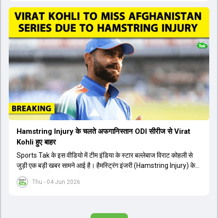
लेकिन अब उन्हें फिटनेस क्लीयरेंस मिल गई है। इसके अलावा, दो नए स्पिनर्स मानव
सुथार और हर्ष दुबे को कुलदीप यादव और वाशिंगटन सुंदर के साथ प्लेइंग 11 में मौका
मिलने की प्रबल संभावना है। कप्तान शुभमन गिल विकेट की स्थिति को ध्यान में
रखते हुए अंतिम 11 का फैसला करेंगे। टीम में यशस्वी जायसवाल, केएल राहुल,
ऋषभ पंत और ध्रुव जुरेल जैसे खिलाड़ी भी शामिल हैं। यह टेस्ट मैच विश्व टेस्ट
चैंपियनशिप चक्र का हिस्सा नहीं है, लेकिन भारतीय टीम के लिए काफी महत्वपूर्ण
है। अंत में फैंस के सवालों का जवाब देते हुए टी20 कप्तानी और हेड कोच गौतम
गंभीर से जुड़ी जानकारी भी साझा की गई।
Hamstring Injury के चलते अफगानिस्तान ODI सीरीज से Virat
Kohli हुए बाहर
Sports Tak के इस वीडियो में टीम इंडिया के स्टार बल्लेबाज विराट कोहली से
जुड़ी एक बड़ी खबर सामने आई है। हैमस्ट्रिंग इंजरी (Hamstring Injury) के
कारण विराट कोहली अफगानिस्तान के खिलाफ होने वाली आगामी तीन मैचों की
Thu - 04 Jun 2026
वनडे सीरीज से बाहर हो गए हैं। भारत और अफगानिस्तान के बीच इस वनडे सीरीज
की शुरुआत 13 जून से एचपीसीए स्टेडियम (HPCA Stadium) में होनी थी।
इसके बाद सीरीज के बाकी दो मुकाबले 17 और 20 जून को खेले जाने थे। हाल ही में
खत्म हुए आईपीएल में शानदार प्रदर्शन करने वाले विराट कोहली का इस सीरीज से