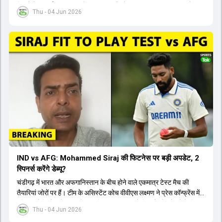
जिसमें वैभव सूर्यवंशी का टीम में चुना जाना और डेब्यू करना तय माना जा रहा है।
Thu - 04 Jun 2026
हालांकि, अभिषेक शर्मा और संजू सैमसन ही टीम के फर्स्ट चॉइस ओपनर बने रहेंगे,
क्योंकि दोनों ने वर्ल्ड कप में शानदार प्रदर्शन किया है। इसके अलावा ईशान किशन
नंबर तीन और श्रेयस अय्यर नंबर चार पर खेलेंगे। वहीं, रजत पाटीदार फिलहाल
टी20 टीम की योजना से बाहर हैं, लेकिन वह टेस्ट क्रिकेट में वापसी कर सकते हैं।
IND vs AFG: Mohammed Siraj की फिटनेस पर बड़ी अपडेट, 2
स्पिनर्स करेंगे डेब्यू?
चंडीगढ़ में भारत और अफगानिस्तान के बीच होने वाले एकमात्र टेस्ट मैच की
तैयारियां जोरों पर हैं। टीम के असिस्टेंट कोच वीवीएस लक्ष्मण ने प्रेस कॉन्फ्रेंस में
पुष्टि की है कि तेज गेंदबाज मोहम्मद सिराज पूरी तरह से फिट हैं और खेलने के लिए
Thu - 04 Jun 2026
उपलब्ध हैं। आईपीएल के दौरान लगी चोट के कारण उनके खेलने पर संदेह था,