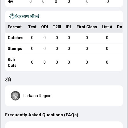
4w
0
0
0
0
0
0
क्षेत्ररक्षण आँकड़े
Format
Test
ODI
T20I
IPL
First Class
List A
Dome
Catches
0
0
0
0
0
0
Stumps
0
0
0
0
0
0
Run
0
0
0
0
0
0
Outs
टीमें
Larkana Region
Frequently Asked Questions (FAQs)