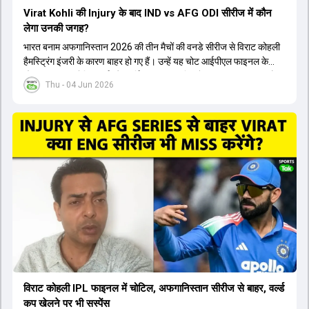
Virat Kohli की Injury के बाद IND vs AFG ODI सीरीज में कौन
लेगा उनकी जगह?
भारत बनाम अफगानिस्तान 2026 की तीन मैचों की वनडे सीरीज से विराट कोहली
हैमस्ट्रिंग इंजरी के कारण बाहर हो गए हैं। उन्हें यह चोट आईपीएल फाइनल के
दौरान लगी थी। रोहित शर्मा और हार्दिक पांड्या की फिटनेस पर भी अभी सवाल हैं,
Thu - 04 Jun 2026
इसलिए नंबर तीन पर कोहली की जगह एक मजबूत विकल्प खोजना जरूरी है। इस
वीडियो में विराट कोहली के रिप्लेसमेंट के तौर पर कई दावेदारों पर चर्चा की गई है।
रुतुराज गायकवाड़ 58.8 की लिस्ट ए औसत के साथ एक मजबूत विकल्प हैं। संजू
सैमसन भी बड़े दावेदार हैं, जिनका वनडे क्रिकेट में 56 से ज्यादा का औसत है।
यशस्वी जायसवाल को भी मौका मिल सकता है, हालांकि उनके बैटिंग ऑर्डर पर
विचार करना होगा। इसके अलावा 82 से ज्यादा की लिस्ट ए औसत वाले देवदत्त
पडिक्कल भी एक शानदार विकल्प हो सकते हैं। टीम मैनेजमेंट स्क्वाड में पहले से
मौजूद ईशान किशन को भी नंबर तीन पर खिलाने का फैसला कर सकती है।
विराट कोहली IPL फाइनल में चोटिल, अफगानिस्तान सीरीज से बाहर, वर्ल्ड
कप खेलने पर भी सस्पेंस