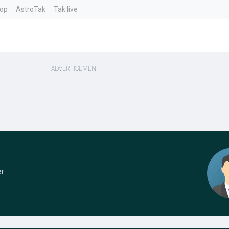
top
AstroTak
Tak.live
er