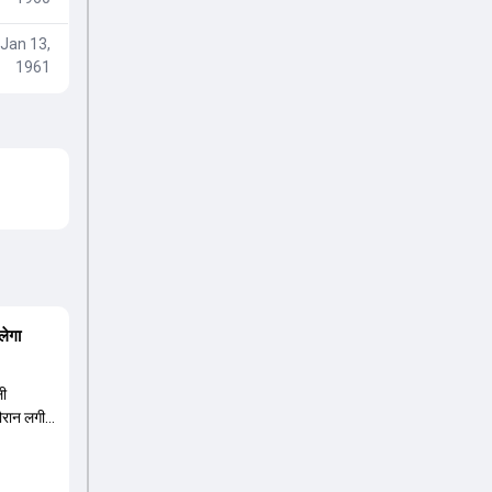
Jan 13,
1961
लेगा
ली
दौरान लगी
ंबर तीन पर
हली के
8 की लिस्ट