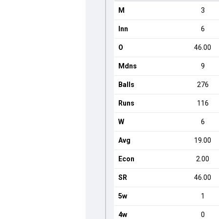
M
3
Inn
6
O
46.00
Mdns
9
Balls
276
Runs
116
W
6
Avg
19.00
Econ
2.00
SR
46.00
5w
1
4w
0