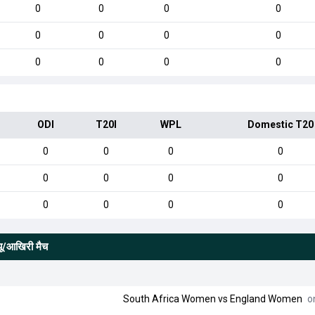
0
0
0
0
0
0
0
0
0
0
0
0
ODI
T20I
WPL
Domestic T20
0
0
0
0
0
0
0
0
0
0
0
0
्यू/आखिरी मैच
South Africa Women
vs
England Women
on