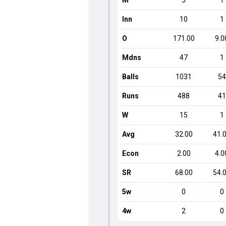
M
5
1
Inn
10
1
O
171.00
9.0
Mdns
47
1
Balls
1031
54
Runs
488
41
W
15
1
Avg
32.00
41.
Econ
2.00
4.0
SR
68.00
54.
5w
0
0
4w
2
0