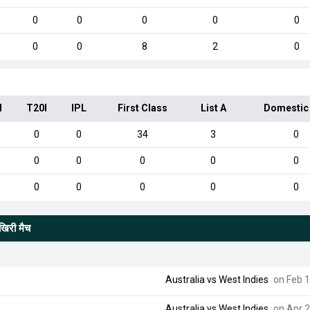
0
0
0
0
0
0
0
8
2
0
I
T20I
IPL
First Class
List A
Domestic
0
0
34
3
0
0
0
0
0
0
0
0
0
0
0
खिरी मैच
Australia
vs
West Indies
on Feb 1
Australia
vs
West Indies
on Apr 2