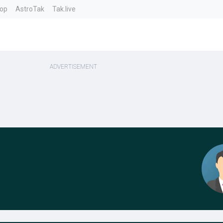
top
AstroTak
Tak.live