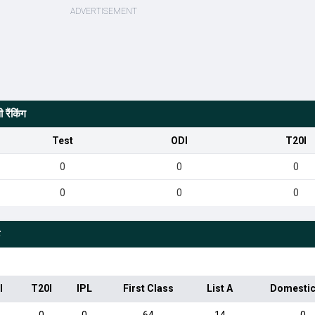
रैंकिंग
Test
ODI
T20I
0
0
0
0
0
0
I
T20I
IPL
First Class
List A
Domestic