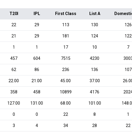
T20I
IPL
First Class
List A
Domesti
22
29
113
130
126
21
29
181
124
122
1
1
17
10
7
457
604
7515
4230
300
62
86
236
136
107
22.00
21.00
45.00
37.00
26.0
358
458
10899
4176
202
127.00
131.00
68.00
101.00
148.
0
0
22
8
1
3
4
34
28
22