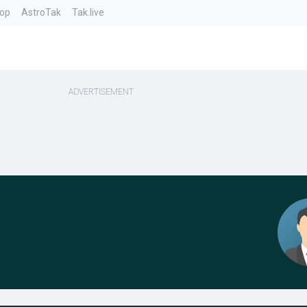
top
AstroTak
Tak.live