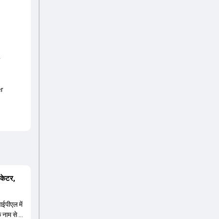
s
y
er
िकेटर,
ईपीएल में
 नाम से भी