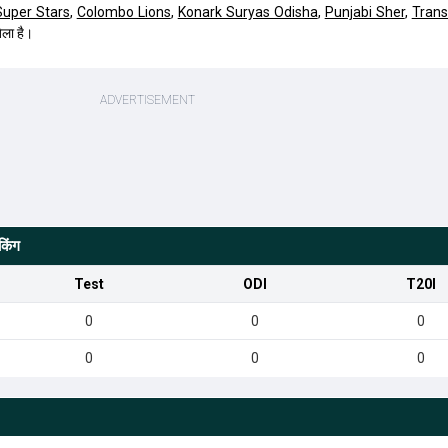
Super Stars
,
Colombo Lions
,
Konark Suryas Odisha
,
Punjabi Sher
,
Trans
ेला है।
किंग
Test
ODI
T20I
0
0
0
0
0
0