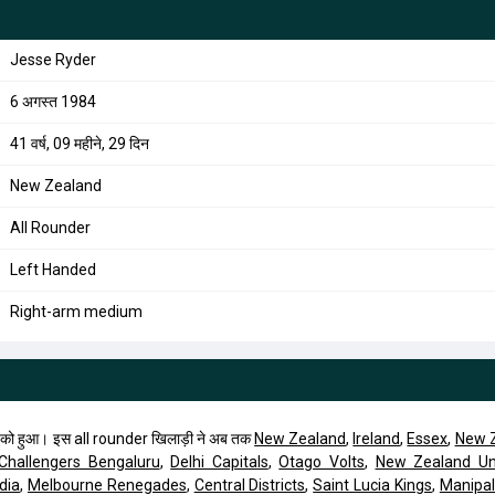
Jesse Ryder
6 अगस्त 1984
41 वर्ष, 09 महीने, 29 दिन
New Zealand
All Rounder
Left Handed
Right-arm medium
को हुआ। इस all rounder खिलाड़ी ने अब तक
New Zealand
,
Ireland
,
Essex
,
New 
Challengers Bengaluru
,
Delhi Capitals
,
Otago Volts
,
New Zealand Un
dia
,
Melbourne Renegades
,
Central Districts
,
Saint Lucia Kings
,
Manipal