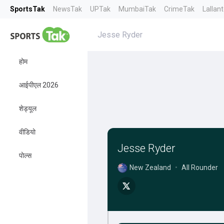
SportsTak
NewsTak
UPTak
MumbaiTak
CrimeTak
Lallan
Jesse Ryder
होम
आईपीएल 2026
शेड्यूल
वीडियो
Jesse Ryder
पोल्स
New Zealand
•
All Rounder