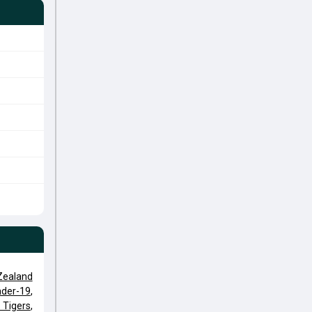
Zealand
der-19
,
 Tigers
,