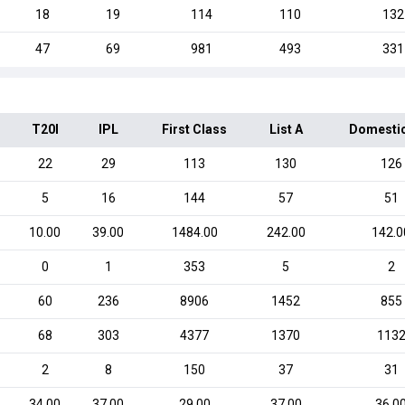
18
19
114
110
132
47
69
981
493
331
T20I
IPL
First Class
List A
Domesti
22
29
113
130
126
5
16
144
57
51
10.00
39.00
1484.00
242.00
142.0
0
1
353
5
2
60
236
8906
1452
855
68
303
4377
1370
113
2
8
150
37
31
34.00
37.00
29.00
37.00
36.0