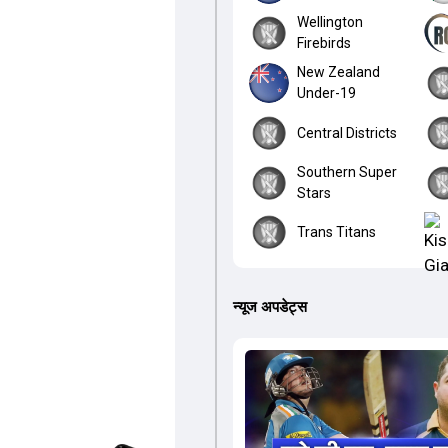
Wellington
Firebirds
New Zealand
Under-19
Central Districts
Southern Super
Stars
Trans Titans
न्यूज अपडेट्स