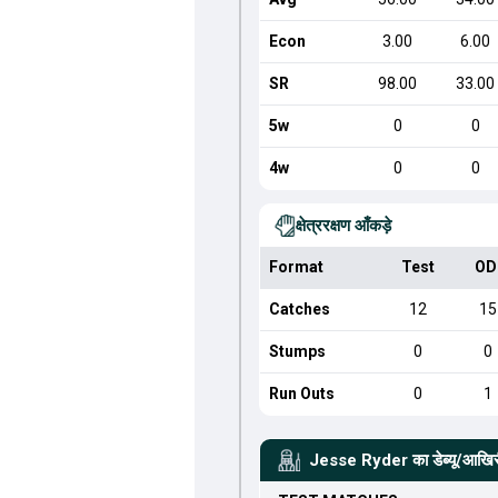
Econ
3.00
6.00
SR
98.00
33.00
5w
0
0
4w
0
0
क्षेत्ररक्षण आँकड़े
Format
Test
OD
Catches
12
15
Stumps
0
0
Run Outs
0
1
Jesse Ryder
का डेब्यू/आखिर