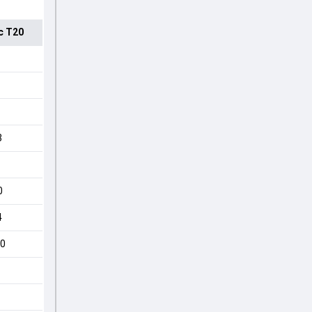
c T20
3
0
4
00