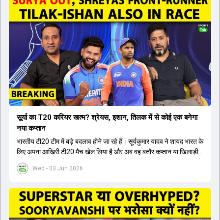
सूर्या का T20 करियर खत्म? श्रेयस, इशान, तिलक में से कोई एक बनेगा
नया कप्तान
भारतीय टी20 टीम में बड़े बदलाव होने जा रहे हैं। सूर्यकुमार यादव ने शायद भारत के
लिए अपना आखिरी टी20 मैच खेल लिया है और अब वह बतौर कप्तान या खिलाड़ी
टीम का हिस्सा नहीं होंगे। आयरलैंड और इंग्लैंड के खिलाफ आगामी टी20 सीरीज के
Wed - 03 Jun 2026
लिए नए कप्तान की तलाश जारी है। इस रेस में श्रेयस अय्यर सबसे आगे चल रहे
हैं। उनके अलावा ईशान किशन और तिलक वर्मा भी कप्तानी के दावेदार हैं। अक्षर
पटेल इस रेस में काफी पीछे हैं, जबकि संजू सैमसन और रजत पाटीदार कप्तानी की
दौड़ से बाहर हैं। आगामी सीरीज के लिए वैभव सूर्यवंशी को तीसरे ओपनर के तौर पर
टीम में शामिल किया जाएगा, जबकि अभिषेक शर्मा और संजू सैमसन पहली पसंद