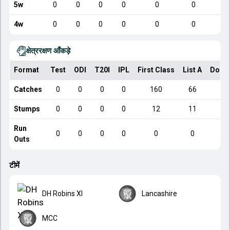
5w
0
0
0
0
0
0
4w
0
0
0
0
0
0
क्षेत्ररक्षण आँकड़े
Format
Test
ODI
T20I
IPL
First Class
List A
Dome
Catches
0
0
0
0
160
66
Stumps
0
0
0
0
12
11
Run
0
0
0
0
0
0
Outs
टीमें
DH Robins XI
Lancashire
MCC