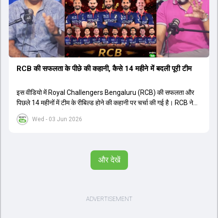
थी। शानदार प्रदर्शन के बाद इस युवा खिलाड़ी को श्रीलंका में होने वाली
त्रिकोणीय सीरीज के लिए इंडिया ए टीम में भी शामिल कर लिया गया है।
RCB की सफलता के पीछे की कहानी, कैसे 14 महीने में बदली पूरी टीम
इस वीडियो में Royal Challengers Bengaluru (RCB) की सफलता और
पिछले 14 महीनों में टीम के रीबिल्ड होने की कहानी पर चर्चा की गई है। RCB ने
अपनी पुरानी गलतियों को स्वीकार करते हुए एक नया रिसेट बटन दबाया। टीम
Wed - 03 Jun 2026
मैनेजमेंट में Mo Bobat, Andy Flower, Dinesh Karthik और एनालिस्ट
Freddie Wilde ने मिलकर ऑक्शन की बेहतरीन रणनीति बनाई। इसी रणनीति
के तहत Bhuvneshwar Kumar, Krunal Pandya और Rasikh Salam
जैसे भारतीय खिलाड़ियों को टीम में शामिल किया गया, जिन्होंने शानदार प्रदर्शन
और देखें
किया। इसके अलावा, Virat Kohli की भूमिका में भी बदलाव देखा गया, जहां वह
अब टीम के युवा खिलाड़ियों के साथ ज्यादा जुड़े हुए नजर आते हैं। कप्तान Rajat
Patidar के नेतृत्व में टीम का कम्युनिकेशन बहुत स्पष्ट रहा है। एनालिस्ट से लेकर
मैनेजमेंट तक, सभी एक ही पेज पर रहते हैं, जिससे मैदान पर कोई कंफ्यूजन नहीं
होता। यही कारण है कि RCB ने लगातार सफलता हासिल की है।