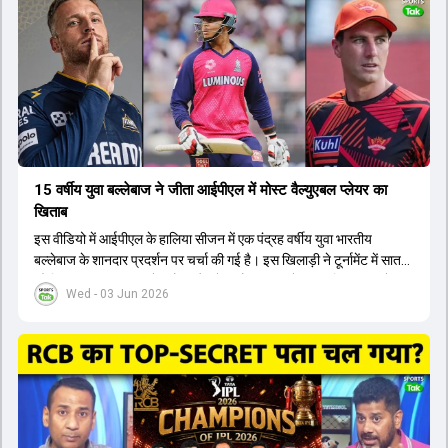
होंगे। इसके अलावा नीतीश रेड्डी को बतौर ऑलराउंडर ज्यादा मौके मिलेंगे। अजीत
अगरकर की अगुवाई वाली चयन समिति और कोच गौतम गंभीर आगामी टी20 वर्ल्ड
कप और 2028 ओलंपिक के लिए लंबी अवधि का विजन लेकर चल रहे हैं।
15 वर्षीय युवा बल्लेबाज ने जीता आईपीएल में मोस्ट वैल्युएबल प्लेयर का
खिताब
इस वीडियो में आईपीएल के हालिया सीजन में एक पंद्रह वर्षीय युवा भारतीय
बल्लेबाज के शानदार प्रदर्शन पर चर्चा की गई है। इस खिलाड़ी ने टूर्नामेंट में सात
सौ छिहत्तर रन बनाकर ऑरेंज कैप और मोस्ट वैल्युएबल प्लेयर का खिताब अपने नाम
Wed - 03 Jun 2026
किया है। वीडियो में बताया गया है कि ऑस्ट्रेलियाई टीम के वर्तमान कप्तान और
इंग्लैंड टीम के पूर्व कप्तान ने इस युवा खिलाड़ी के खेल की सराहना की है।
ऑस्ट्रेलियाई कप्तान के अनुसार, शुरुआत में लोगों को इस खिलाड़ी के प्रदर्शन पर
संदेह था, लेकिन अब उसने खुद को एक बेहतरीन बल्लेबाज साबित कर दिया है जो
गेंद को बाउंड्री के काफी पार मारने की क्षमता रखता है। वहीं, इंग्लैंड के पूर्व कप्तान
ने कहा कि टूर्नामेंट जीतने वाली टीम के अलावा इस सीजन की सबसे बड़ी बात इस
युवा खिलाड़ी का प्रदर्शन रहा है, जिसे देखने के लिए स्टेडियम में भारी भीड़ उमड़ती