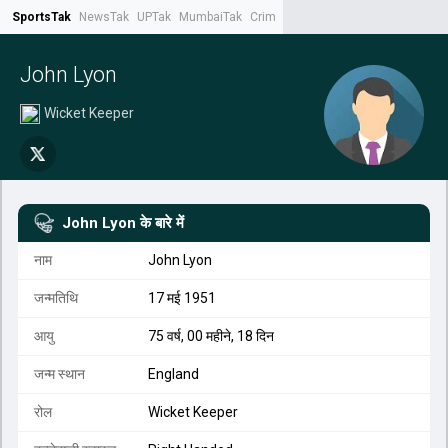
SportsTak
NewsTak
UPTak
MumbaiTak
CrimeTak
Lallantop
AstroTak
Tak.
John Lyon
Wicket Keeper
John Lyon
के बारे में
नाम
John Lyon
जन्मतिथि
17 मई 1951
आयु
75 वर्ष, 00 महीने, 18 दिन
जन्म स्थान
England
रोल
Wicket Keeper