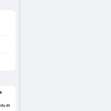
ला
लैंड दौरे