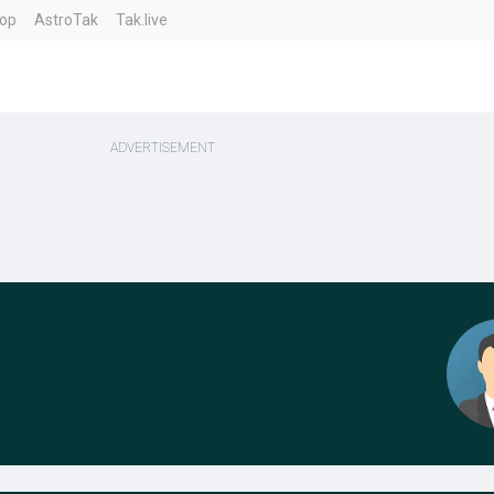
top
AstroTak
Tak.live