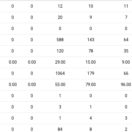
0
0
12
10
11
0
0
20
9
7
0
0
0
0
0
0
0
588
143
64
0
0
120
78
35
0.00
0.00
29.00
15.00
9.00
0
0
1064
179
66
0.00
0.00
55.00
79.00
96.00
0
0
1
0
0
0
0
3
1
0
0
0
1
4
3
0
0
84
8
2