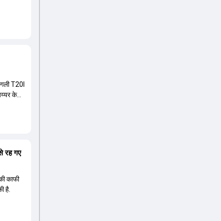
 अगली T20I
अय्यर के
से रह गए
म की काफी
ी है.