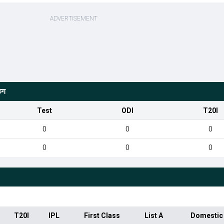
ंग
Test
ODI
T20I
0
0
0
0
0
0
T20I
IPL
First Class
List A
Domestic