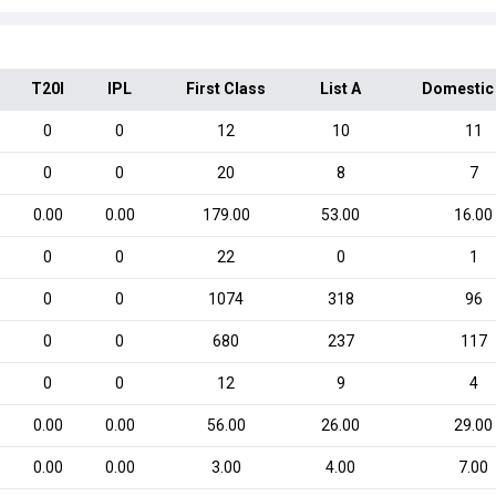
T20I
IPL
First Class
List A
Domestic
0
0
12
10
11
0
0
20
8
7
0.00
0.00
179.00
53.00
16.00
0
0
22
0
1
0
0
1074
318
96
0
0
680
237
117
0
0
12
9
4
0.00
0.00
56.00
26.00
29.00
0.00
0.00
3.00
4.00
7.00