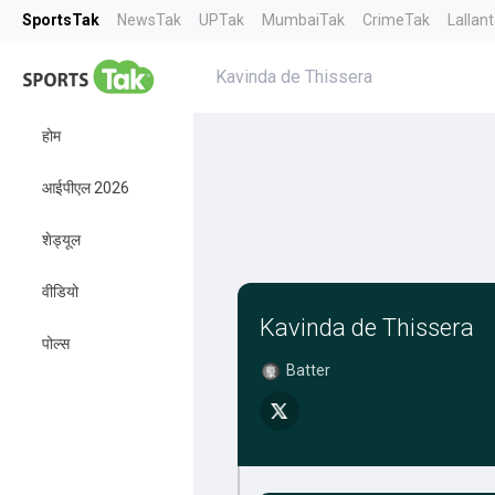
SportsTak
NewsTak
UPTak
MumbaiTak
CrimeTak
Lallan
Kavinda de Thissera
होम
आईपीएल 2026
शेड्यूल
वीडियो
Kavinda de Thissera
पोल्स
Batter