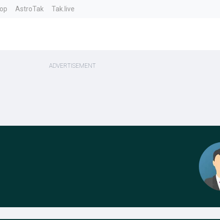
top
AstroTak
Tak.live