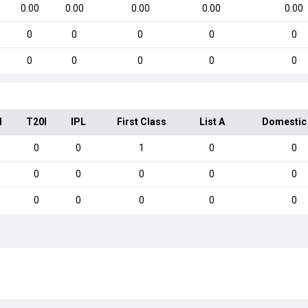
0.00
0.00
0.00
0.00
0.00
0
0
0
0
0
0
0
0
0
0
I
T20I
IPL
First Class
List A
Domestic
0
0
1
0
0
0
0
0
0
0
0
0
0
0
0