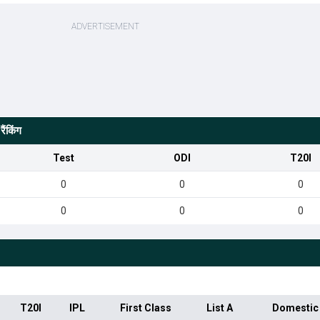
ैंकिंग
Test
ODI
T20I
0
0
0
0
0
0
T20I
IPL
First Class
List A
Domestic