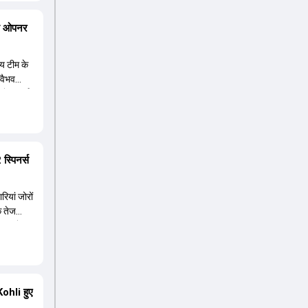
प में उनके
र खेलने
ंगे ओपनर
 में होने
कोहली को
ीय टीम के
 वैभव
िषेक शर्मा
प में
्यर नंबर
 लेकिन वह
्पिनर्स
ियां जोरों
कि तेज
पीएल के
लीयरेंस
 यादव और
न शुभमन
 यशस्वी
ohli हुए
 यह टेस्ट