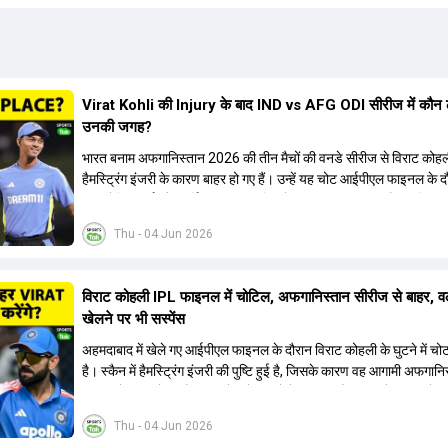
Virat Kohli की Injury के बाद IND vs AFG ODI सीरीज में कौन 
उनकी जगह?
भारत बनाम अफगानिस्तान 2026 की तीन मैचों की वनडे सीरीज से विराट कोह
हैमस्ट्रिंग इंजरी के कारण बाहर हो गए हैं। उन्हें यह चोट आईपीएल फाइनल के 
थी। रोहित शर्मा और हार्दिक पांड्या की फिटनेस पर भी अभी सवाल हैं, इसलिए न
कोहली की जगह एक मजबूत विकल्प खोजना जरूरी है। इस वीडियो में विराट को
Thu - 04 Jun 2026
रिप्लेसमेंट के तौर पर कई दावेदारों पर चर्चा की गई है। रुतुराज गायकवाड़ 58.
ए औसत के साथ एक मजबूत विकल्प हैं। संजू सैमसन भी बड़े दावेदार हैं, जिनका
क्रिकेट में 56 से ज्यादा का औसत है। यशस्वी जायसवाल को भी मौका मिल सकत
विराट कोहली IPL फाइनल में चोटिल, अफगानिस्तान सीरीज से बाहर, वर्
हालांकि उनके बैटिंग ऑर्डर पर विचार करना होगा। इसके अलावा 82 से ज्यादा क
खेलने पर भी सस्पेंस
औसत वाले देवदत्त पडिक्कल भी एक शानदार विकल्प हो सकते हैं। टीम मैनेजमेंट स
पहले से मौजूद ईशान किशन को भी नंबर तीन पर खिलाने का फैसला कर सकती 
अहमदाबाद में खेले गए आईपीएल फाइनल के दौरान विराट कोहली के घुटने में च
है। स्कैन में हैमस्ट्रिंग इंजरी की पुष्टि हुई है, जिसके कारण वह आगामी अफगानि
सीरीज से बाहर हो गए हैं। इस चोट से उबरने में सामान्य तौर पर 4 से 12 हफ्ते
सकता है, और अगर सर्जरी की जरूरत पड़ी तो 3 से 5 महीने भी लग सकते हैं। व
Thu - 04 Jun 2026
कोहली अब रिहैब और असेसमेंट के लिए बेंगलुरु स्थित सेंटर ऑफ एक्सीलेंस जाए