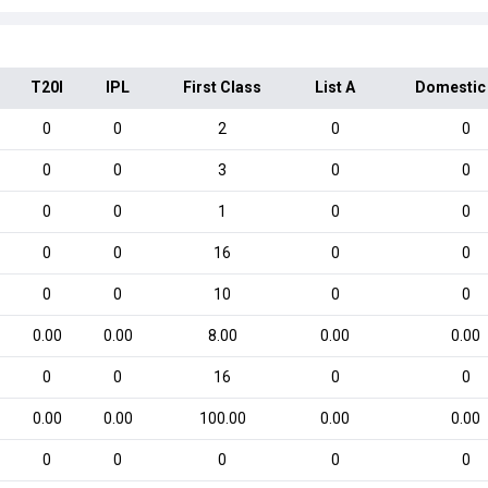
T20I
IPL
First Class
List A
Domestic
0
0
2
0
0
0
0
3
0
0
0
0
1
0
0
0
0
16
0
0
0
0
10
0
0
0.00
0.00
8.00
0.00
0.00
0
0
16
0
0
0.00
0.00
100.00
0.00
0.00
0
0
0
0
0