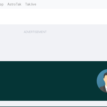
top
AstroTak
Tak.live