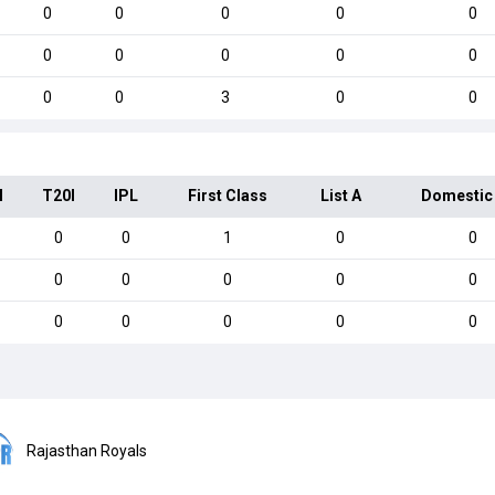
0
0
0
0
0
0
0
0
0
0
0
0
3
0
0
I
T20I
IPL
First Class
List A
Domestic
0
0
1
0
0
0
0
0
0
0
0
0
0
0
0
Rajasthan Royals