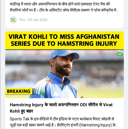
चंडीगढ़ में भारत और अफगानिस्तान के बीच होने वाले एकमात्र टेस्ट मैच की
तैयारियां जोरों पर हैं। टीम के असिस्टेंट कोच वीवीएस लक्ष्मण ने प्रेस कॉन्फ्रेंस में
पुष्टि की है कि तेज गेंदबाज मोहम्मद सिराज पूरी तरह से फिट हैं और खेलने के लिए
Thu - 04 Jun 2026
उपलब्ध हैं। आईपीएल के दौरान लगी चोट के कारण उनके खेलने पर संदेह था,
लेकिन अब उन्हें फिटनेस क्लीयरेंस मिल गई है। इसके अलावा, दो नए स्पिनर्स मानव
सुथार और हर्ष दुबे को कुलदीप यादव और वाशिंगटन सुंदर के साथ प्लेइंग 11 में मौका
मिलने की प्रबल संभावना है। कप्तान शुभमन गिल विकेट की स्थिति को ध्यान में
रखते हुए अंतिम 11 का फैसला करेंगे। टीम में यशस्वी जायसवाल, केएल राहुल,
ऋषभ पंत और ध्रुव जुरेल जैसे खिलाड़ी भी शामिल हैं। यह टेस्ट मैच विश्व टेस्ट
चैंपियनशिप चक्र का हिस्सा नहीं है, लेकिन भारतीय टीम के लिए काफी महत्वपूर्ण
है। अंत में फैंस के सवालों का जवाब देते हुए टी20 कप्तानी और हेड कोच गौतम
गंभीर से जुड़ी जानकारी भी साझा की गई।
Hamstring Injury के चलते अफगानिस्तान ODI सीरीज से Virat
Kohli हुए बाहर
Sports Tak के इस वीडियो में टीम इंडिया के स्टार बल्लेबाज विराट कोहली से
जुड़ी एक बड़ी खबर सामने आई है। हैमस्ट्रिंग इंजरी (Hamstring Injury) के