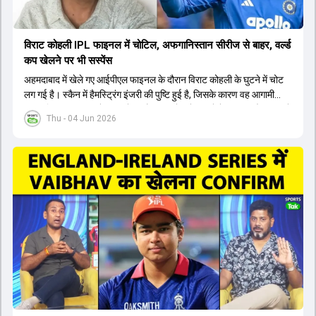
विराट कोहली IPL फाइनल में चोटिल, अफगानिस्तान सीरीज से बाहर, वर्ल्ड
कप खेलने पर भी सस्पेंस
अहमदाबाद में खेले गए आईपीएल फाइनल के दौरान विराट कोहली के घुटने में चोट
लग गई है। स्कैन में हैमस्ट्रिंग इंजरी की पुष्टि हुई है, जिसके कारण वह आगामी
अफगानिस्तान सीरीज से बाहर हो गए हैं। इस चोट से उबरने में सामान्य तौर पर 4 से
Thu - 04 Jun 2026
12 हफ्ते का समय लग सकता है, और अगर सर्जरी की जरूरत पड़ी तो 3 से 5 महीने
भी लग सकते हैं। विराट कोहली अब रिहैब और असेसमेंट के लिए बेंगलुरु स्थित
सेंटर ऑफ एक्सीलेंस जाएंगे। इस गंभीर चोट के कारण 14 जुलाई से शुरू होने वाले
इंग्लैंड दौरे और आगामी वर्ल्ड कप में उनके खेलने पर सस्पेंस बन गया है। दूसरी
तरफ, आईपीएल में इम्पैक्ट प्लेयर के तौर पर खेलने वाले रोहित शर्मा को भी अभी तक
मेडिकल क्लीयरेंस नहीं मिली है। शनिवार को मुंबई में होने वाली चयन समिति की
बैठक में यह देखना अहम होगा कि क्या चयनकर्ता विराट कोहली को फिटनेस की शर्त
पर टीम में शामिल करते हैं या नहीं।