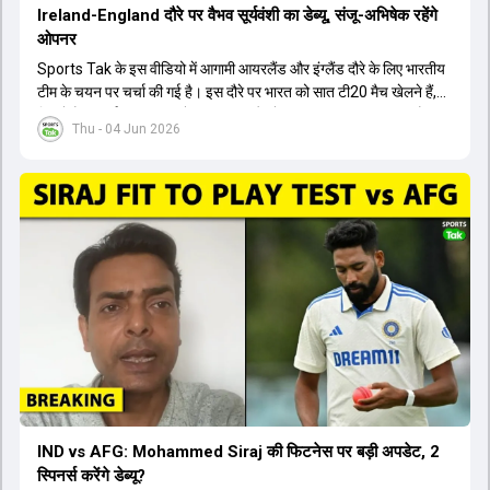
Ireland-England दौरे पर वैभव सूर्यवंशी का डेब्यू, संजू-अभिषेक रहेंगे
ओपनर
Sports Tak के इस वीडियो में आगामी आयरलैंड और इंग्लैंड दौरे के लिए भारतीय
टीम के चयन पर चर्चा की गई है। इस दौरे पर भारत को सात टी20 मैच खेलने हैं,
जिसमें वैभव सूर्यवंशी का टीम में चुना जाना और डेब्यू करना तय माना जा रहा है।
Thu - 04 Jun 2026
हालांकि, अभिषेक शर्मा और संजू सैमसन ही टीम के फर्स्ट चॉइस ओपनर बने रहेंगे,
क्योंकि दोनों ने वर्ल्ड कप में शानदार प्रदर्शन किया है। इसके अलावा ईशान किशन
नंबर तीन और श्रेयस अय्यर नंबर चार पर खेलेंगे। वहीं, रजत पाटीदार फिलहाल
टी20 टीम की योजना से बाहर हैं, लेकिन वह टेस्ट क्रिकेट में वापसी कर सकते हैं।
IND vs AFG: Mohammed Siraj की फिटनेस पर बड़ी अपडेट, 2
स्पिनर्स करेंगे डेब्यू?