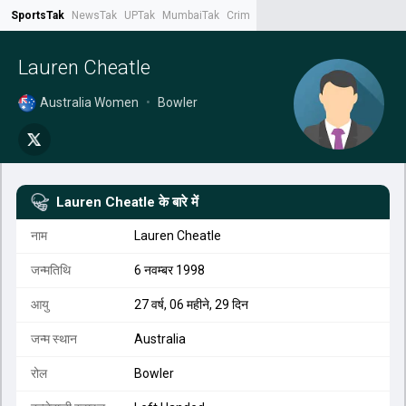
SportsTak
NewsTak
UPTak
MumbaiTak
CrimeTak
Lallantop
AstroTak
Tak.
Lauren Cheatle
Australia Women
•
Bowler
Lauren Cheatle
के बारे में
नाम
Lauren Cheatle
जन्मतिथि
6 नवम्बर 1998
आयु
27 वर्ष, 06 महीने, 29 दिन
जन्म स्थान
Australia
रोल
Bowler