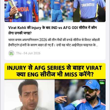
Virat Kohli की Injury के बाद IND vs AFG ODI सीरीज में कौन
लेगा उनकी जगह?
भारत बनाम अफगानिस्तान 2026 की तीन मैचों की वनडे सीरीज से विराट कोहली
हैमस्ट्रिंग इंजरी के कारण बाहर हो गए हैं। उन्हें यह चोट आईपीएल फाइनल के
दौरान लगी थी। रोहित शर्मा और हार्दिक पांड्या की फिटनेस पर भी अभी सवाल हैं,
Thu - 04 Jun 2026
इसलिए नंबर तीन पर कोहली की जगह एक मजबूत विकल्प खोजना जरूरी है। इस
वीडियो में विराट कोहली के रिप्लेसमेंट के तौर पर कई दावेदारों पर चर्चा की गई है।
रुतुराज गायकवाड़ 58.8 की लिस्ट ए औसत के साथ एक मजबूत विकल्प हैं। संजू
सैमसन भी बड़े दावेदार हैं, जिनका वनडे क्रिकेट में 56 से ज्यादा का औसत है।
यशस्वी जायसवाल को भी मौका मिल सकता है, हालांकि उनके बैटिंग ऑर्डर पर
विचार करना होगा। इसके अलावा 82 से ज्यादा की लिस्ट ए औसत वाले देवदत्त
पडिक्कल भी एक शानदार विकल्प हो सकते हैं। टीम मैनेजमेंट स्क्वाड में पहले से
मौजूद ईशान किशन को भी नंबर तीन पर खिलाने का फैसला कर सकती है।