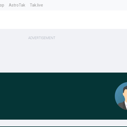
top
AstroTak
Tak.live