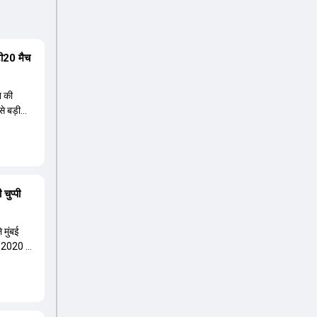
 टी20 मैच
न की
से बड़ी
चुप्पी
 मुंबई
 2020 में