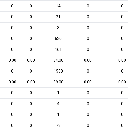
0
0
14
0
0
0
0
21
0
0
0
0
3
0
0
0
0
620
0
0
0
0
161
0
0
0.00
0.00
34.00
0.00
0.00
0
0
1558
0
0
0.00
0.00
39.00
0.00
0.00
0
0
1
0
0
0
0
4
0
0
0
0
1
0
0
0
0
73
0
0