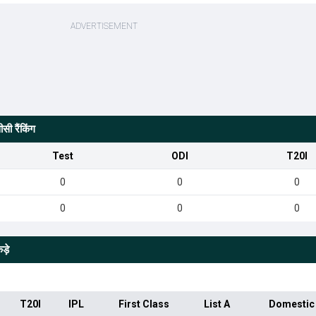
ी रैंकिंग
Test
ODI
T20I
0
0
0
0
0
0
ड़े
T20I
IPL
First Class
List A
Domestic