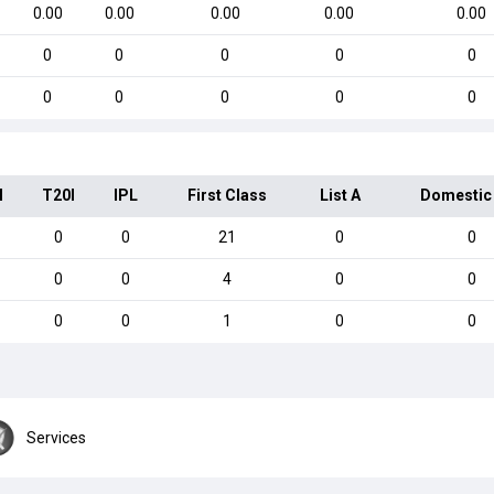
0.00
0.00
0.00
0.00
0.00
0
0
0
0
0
0
0
0
0
0
I
T20I
IPL
First Class
List A
Domestic
0
0
21
0
0
0
0
4
0
0
0
0
1
0
0
Services