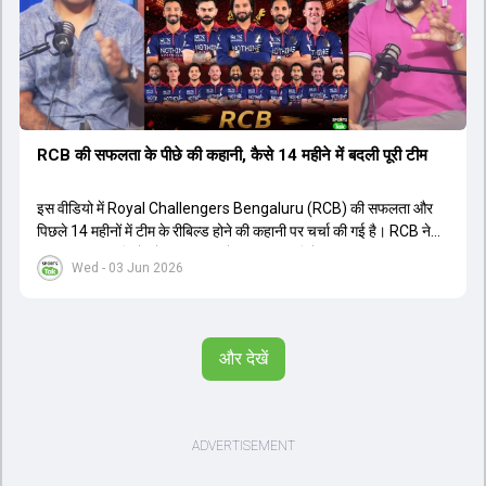
थी। शानदार प्रदर्शन के बाद इस युवा खिलाड़ी को श्रीलंका में होने वाली
त्रिकोणीय सीरीज के लिए इंडिया ए टीम में भी शामिल कर लिया गया है।
RCB की सफलता के पीछे की कहानी, कैसे 14 महीने में बदली पूरी टीम
इस वीडियो में Royal Challengers Bengaluru (RCB) की सफलता और
पिछले 14 महीनों में टीम के रीबिल्ड होने की कहानी पर चर्चा की गई है। RCB ने
अपनी पुरानी गलतियों को स्वीकार करते हुए एक नया रिसेट बटन दबाया। टीम
Wed - 03 Jun 2026
मैनेजमेंट में Mo Bobat, Andy Flower, Dinesh Karthik और एनालिस्ट
Freddie Wilde ने मिलकर ऑक्शन की बेहतरीन रणनीति बनाई। इसी रणनीति
के तहत Bhuvneshwar Kumar, Krunal Pandya और Rasikh Salam
जैसे भारतीय खिलाड़ियों को टीम में शामिल किया गया, जिन्होंने शानदार प्रदर्शन
और देखें
किया। इसके अलावा, Virat Kohli की भूमिका में भी बदलाव देखा गया, जहां वह
अब टीम के युवा खिलाड़ियों के साथ ज्यादा जुड़े हुए नजर आते हैं। कप्तान Rajat
Patidar के नेतृत्व में टीम का कम्युनिकेशन बहुत स्पष्ट रहा है। एनालिस्ट से लेकर
मैनेजमेंट तक, सभी एक ही पेज पर रहते हैं, जिससे मैदान पर कोई कंफ्यूजन नहीं
होता। यही कारण है कि RCB ने लगातार सफलता हासिल की है।