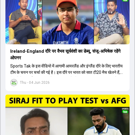
बैठक में यह देखना अहम होगा कि क्या चयनकर्ता विराट कोहली को फिटनेस की शर्त
पर टीम में शामिल करते हैं या नहीं।
Ireland-England दौरे पर वैभव सूर्यवंशी का डेब्यू, संजू-अभिषेक रहेंगे
ओपनर
Sports Tak के इस वीडियो में आगामी आयरलैंड और इंग्लैंड दौरे के लिए भारतीय
टीम के चयन पर चर्चा की गई है। इस दौरे पर भारत को सात टी20 मैच खेलने हैं,
जिसमें वैभव सूर्यवंशी का टीम में चुना जाना और डेब्यू करना तय माना जा रहा है।
Thu - 04 Jun 2026
हालांकि, अभिषेक शर्मा और संजू सैमसन ही टीम के फर्स्ट चॉइस ओपनर बने रहेंगे,
क्योंकि दोनों ने वर्ल्ड कप में शानदार प्रदर्शन किया है। इसके अलावा ईशान किशन
नंबर तीन और श्रेयस अय्यर नंबर चार पर खेलेंगे। वहीं, रजत पाटीदार फिलहाल
टी20 टीम की योजना से बाहर हैं, लेकिन वह टेस्ट क्रिकेट में वापसी कर सकते हैं।