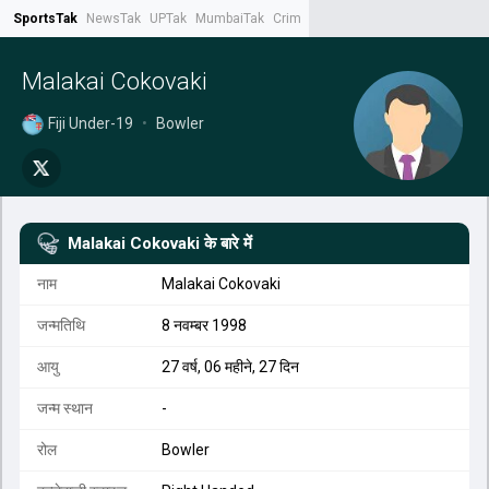
SportsTak
NewsTak
UPTak
MumbaiTak
CrimeTak
Lallantop
AstroTak
Tak.
Malakai Cokovaki
Fiji Under-19
•
Bowler
Malakai Cokovaki
के बारे में
नाम
Malakai Cokovaki
जन्मतिथि
8 नवम्बर 1998
आयु
27 वर्ष, 06 महीने, 27 दिन
जन्म स्थान
-
रोल
Bowler