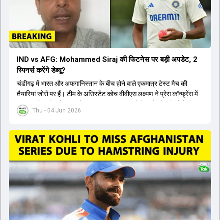
IND vs AFG: Mohammed Siraj की फिटनेस पर बड़ी अपडेट, 2
स्पिनर्स करेंगे डेब्यू?
चंडीगढ़ में भारत और अफगानिस्तान के बीच होने वाले एकमात्र टेस्ट मैच की
तैयारियां जोरों पर हैं। टीम के असिस्टेंट कोच वीवीएस लक्ष्मण ने प्रेस कॉन्फ्रेंस में
पुष्टि की है कि तेज गेंदबाज मोहम्मद सिराज पूरी तरह से फिट हैं और खेलने के लिए
Thu - 04 Jun 2026
उपलब्ध हैं। आईपीएल के दौरान लगी चोट के कारण उनके खेलने पर संदेह था,
लेकिन अब उन्हें फिटनेस क्लीयरेंस मिल गई है। इसके अलावा, दो नए स्पिनर्स मानव
सुथार और हर्ष दुबे को कुलदीप यादव और वाशिंगटन सुंदर के साथ प्लेइंग 11 में मौका
मिलने की प्रबल संभावना है। कप्तान शुभमन गिल विकेट की स्थिति को ध्यान में
रखते हुए अंतिम 11 का फैसला करेंगे। टीम में यशस्वी जायसवाल, केएल राहुल,
ऋषभ पंत और ध्रुव जुरेल जैसे खिलाड़ी भी शामिल हैं। यह टेस्ट मैच विश्व टेस्ट
चैंपियनशिप चक्र का हिस्सा नहीं है, लेकिन भारतीय टीम के लिए काफी महत्वपूर्ण
है। अंत में फैंस के सवालों का जवाब देते हुए टी20 कप्तानी और हेड कोच गौतम
गंभीर से जुड़ी जानकारी भी साझा की गई।