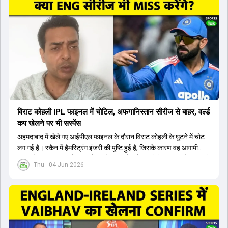
यशस्वी जायसवाल को भी मौका मिल सकता है, हालांकि उनके बैटिंग ऑर्डर पर
विचार करना होगा। इसके अलावा 82 से ज्यादा की लिस्ट ए औसत वाले देवदत्त
पडिक्कल भी एक शानदार विकल्प हो सकते हैं। टीम मैनेजमेंट स्क्वाड में पहले से
मौजूद ईशान किशन को भी नंबर तीन पर खिलाने का फैसला कर सकती है।
विराट कोहली IPL फाइनल में चोटिल, अफगानिस्तान सीरीज से बाहर, वर्ल्ड
कप खेलने पर भी सस्पेंस
अहमदाबाद में खेले गए आईपीएल फाइनल के दौरान विराट कोहली के घुटने में चोट
लग गई है। स्कैन में हैमस्ट्रिंग इंजरी की पुष्टि हुई है, जिसके कारण वह आगामी
अफगानिस्तान सीरीज से बाहर हो गए हैं। इस चोट से उबरने में सामान्य तौर पर 4 से
Thu - 04 Jun 2026
12 हफ्ते का समय लग सकता है, और अगर सर्जरी की जरूरत पड़ी तो 3 से 5 महीने
भी लग सकते हैं। विराट कोहली अब रिहैब और असेसमेंट के लिए बेंगलुरु स्थित
सेंटर ऑफ एक्सीलेंस जाएंगे। इस गंभीर चोट के कारण 14 जुलाई से शुरू होने वाले
इंग्लैंड दौरे और आगामी वर्ल्ड कप में उनके खेलने पर सस्पेंस बन गया है। दूसरी
तरफ, आईपीएल में इम्पैक्ट प्लेयर के तौर पर खेलने वाले रोहित शर्मा को भी अभी तक
मेडिकल क्लीयरेंस नहीं मिली है। शनिवार को मुंबई में होने वाली चयन समिति की