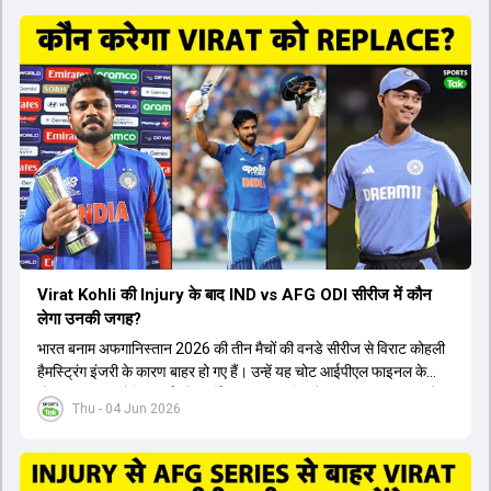
Virat Kohli की Injury के बाद IND vs AFG ODI सीरीज में कौन
लेगा उनकी जगह?
भारत बनाम अफगानिस्तान 2026 की तीन मैचों की वनडे सीरीज से विराट कोहली
हैमस्ट्रिंग इंजरी के कारण बाहर हो गए हैं। उन्हें यह चोट आईपीएल फाइनल के
दौरान लगी थी। रोहित शर्मा और हार्दिक पांड्या की फिटनेस पर भी अभी सवाल हैं,
Thu - 04 Jun 2026
इसलिए नंबर तीन पर कोहली की जगह एक मजबूत विकल्प खोजना जरूरी है। इस
वीडियो में विराट कोहली के रिप्लेसमेंट के तौर पर कई दावेदारों पर चर्चा की गई है।
रुतुराज गायकवाड़ 58.8 की लिस्ट ए औसत के साथ एक मजबूत विकल्प हैं। संजू
सैमसन भी बड़े दावेदार हैं, जिनका वनडे क्रिकेट में 56 से ज्यादा का औसत है।