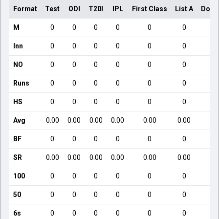
Format
Test
ODI
T20I
IPL
First Class
List A
Dome
M
0
0
0
0
0
0
Inn
0
0
0
0
0
0
NO
0
0
0
0
0
0
Runs
0
0
0
0
0
0
HS
0
0
0
0
0
0
Avg
0.00
0.00
0.00
0.00
0.00
0.00
BF
0
0
0
0
0
0
SR
0.00
0.00
0.00
0.00
0.00
0.00
100
0
0
0
0
0
0
50
0
0
0
0
0
0
6s
0
0
0
0
0
0