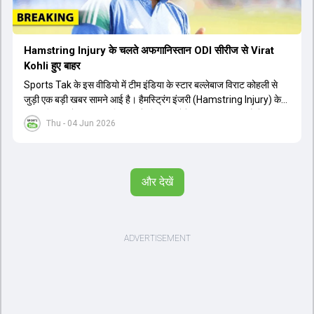
Hamstring Injury के चलते अफगानिस्तान ODI सीरीज से Virat
Kohli हुए बाहर
Sports Tak के इस वीडियो में टीम इंडिया के स्टार बल्लेबाज विराट कोहली से
जुड़ी एक बड़ी खबर सामने आई है। हैमस्ट्रिंग इंजरी (Hamstring Injury) के
कारण विराट कोहली अफगानिस्तान के खिलाफ होने वाली आगामी तीन मैचों की
Thu - 04 Jun 2026
वनडे सीरीज से बाहर हो गए हैं। भारत और अफगानिस्तान के बीच इस वनडे सीरीज
की शुरुआत 13 जून से एचपीसीए स्टेडियम (HPCA Stadium) में होनी थी।
इसके बाद सीरीज के बाकी दो मुकाबले 17 और 20 जून को खेले जाने थे। हाल ही में
खत्म हुए आईपीएल में शानदार प्रदर्शन करने वाले विराट कोहली का इस सीरीज से
और देखें
बाहर होना भारतीय फैंस के लिए एक बहुत बड़ा झटका है। यह वनडे सीरीज 2027
में होने वाले वर्ल्ड कप की तैयारियों के लिहाज से भी काफी अहम मानी जा रही थी।
फिलहाल यह स्पष्ट नहीं है कि विराट कोहली को इस हैमस्ट्रिंग इंजरी से पूरी तरह से
उबरने में कितना समय लगेगा और उनकी जगह टीम में किस खिलाड़ी को शामिल
किया जाएगा।