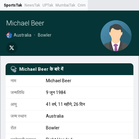
SportsTak
NewsTak
UPTak
MumbaiTak
CrimeTak
Lallantop
AstroTak
Tak.
Michael Beer
Australia
•
Bowler
Michael Beer
के बारे में
नाम
Michael Beer
जन्मतिथि
9 जून 1984
आयु
41 वर्ष, 11 महीने, 26 दिन
जन्म स्थान
Australia
रोल
Bowler