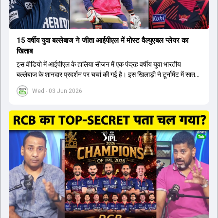
15 वर्षीय युवा बल्लेबाज ने जीता आईपीएल में मोस्ट वैल्युएबल प्लेयर का
खिताब
इस वीडियो में आईपीएल के हालिया सीजन में एक पंद्रह वर्षीय युवा भारतीय
बल्लेबाज के शानदार प्रदर्शन पर चर्चा की गई है। इस खिलाड़ी ने टूर्नामेंट में सात
सौ छिहत्तर रन बनाकर ऑरेंज कैप और मोस्ट वैल्युएबल प्लेयर का खिताब अपने नाम
Wed - 03 Jun 2026
किया है। वीडियो में बताया गया है कि ऑस्ट्रेलियाई टीम के वर्तमान कप्तान और
इंग्लैंड टीम के पूर्व कप्तान ने इस युवा खिलाड़ी के खेल की सराहना की है।
ऑस्ट्रेलियाई कप्तान के अनुसार, शुरुआत में लोगों को इस खिलाड़ी के प्रदर्शन पर
संदेह था, लेकिन अब उसने खुद को एक बेहतरीन बल्लेबाज साबित कर दिया है जो
गेंद को बाउंड्री के काफी पार मारने की क्षमता रखता है। वहीं, इंग्लैंड के पूर्व कप्तान
ने कहा कि टूर्नामेंट जीतने वाली टीम के अलावा इस सीजन की सबसे बड़ी बात इस
युवा खिलाड़ी का प्रदर्शन रहा है, जिसे देखने के लिए स्टेडियम में भारी भीड़ उमड़ती
थी। शानदार प्रदर्शन के बाद इस युवा खिलाड़ी को श्रीलंका में होने वाली
त्रिकोणीय सीरीज के लिए इंडिया ए टीम में भी शामिल कर लिया गया है।