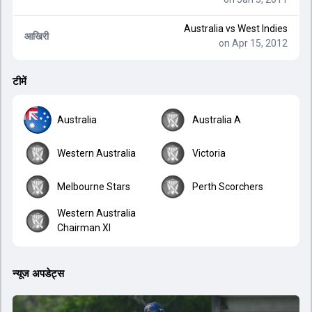
Australia
vs
West Indies
आखिरी
on Apr 15, 2012
टीमें
Australia
Australia A
Western Australia
Victoria
Melbourne Stars
Perth Scorchers
Western Australia
Chairman XI
न्यूज अपडेट्स