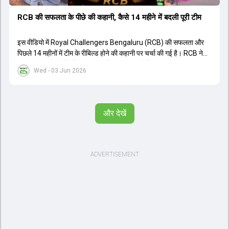
RCB की सफलता के पीछे की कहानी, कैसे 14 महीने में बदली पूरी टीम
इस वीडियो में Royal Challengers Bengaluru (RCB) की सफलता और
पिछले 14 महीनों में टीम के रीबिल्ड होने की कहानी पर चर्चा की गई है। RCB ने
अपनी पुरानी गलतियों को स्वीकार करते हुए एक नया रिसेट बटन दबाया। टीम
Wed - 03 Jun 2026
मैनेजमेंट में Mo Bobat, Andy Flower, Dinesh Karthik और एनालिस्ट
Freddie Wilde ने मिलकर ऑक्शन की बेहतरीन रणनीति बनाई। इसी रणनीति
के तहत Bhuvneshwar Kumar, Krunal Pandya और Rasikh Salam
जैसे भारतीय खिलाड़ियों को टीम में शामिल किया गया, जिन्होंने शानदार प्रदर्शन
और देखें
किया। इसके अलावा, Virat Kohli की भूमिका में भी बदलाव देखा गया, जहां वह
अब टीम के युवा खिलाड़ियों के साथ ज्यादा जुड़े हुए नजर आते हैं। कप्तान Rajat
Patidar के नेतृत्व में टीम का कम्युनिकेशन बहुत स्पष्ट रहा है। एनालिस्ट से लेकर
मैनेजमेंट तक, सभी एक ही पेज पर रहते हैं, जिससे मैदान पर कोई कंफ्यूजन नहीं
होता। यही कारण है कि RCB ने लगातार सफलता हासिल की है।