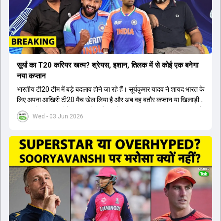
सूर्या का T20 करियर खत्म? श्रेयस, इशान, तिलक में से कोई एक बनेगा
नया कप्तान
भारतीय टी20 टीम में बड़े बदलाव होने जा रहे हैं। सूर्यकुमार यादव ने शायद भारत के
लिए अपना आखिरी टी20 मैच खेल लिया है और अब वह बतौर कप्तान या खिलाड़ी
टीम का हिस्सा नहीं होंगे। आयरलैंड और इंग्लैंड के खिलाफ आगामी टी20 सीरीज के
Wed - 03 Jun 2026
लिए नए कप्तान की तलाश जारी है। इस रेस में श्रेयस अय्यर सबसे आगे चल रहे
हैं। उनके अलावा ईशान किशन और तिलक वर्मा भी कप्तानी के दावेदार हैं। अक्षर
पटेल इस रेस में काफी पीछे हैं, जबकि संजू सैमसन और रजत पाटीदार कप्तानी की
दौड़ से बाहर हैं। आगामी सीरीज के लिए वैभव सूर्यवंशी को तीसरे ओपनर के तौर पर
टीम में शामिल किया जाएगा, जबकि अभिषेक शर्मा और संजू सैमसन पहली पसंद
होंगे। इसके अलावा नीतीश रेड्डी को बतौर ऑलराउंडर ज्यादा मौके मिलेंगे। अजीत
अगरकर की अगुवाई वाली चयन समिति और कोच गौतम गंभीर आगामी टी20 वर्ल्ड
कप और 2028 ओलंपिक के लिए लंबी अवधि का विजन लेकर चल रहे हैं।