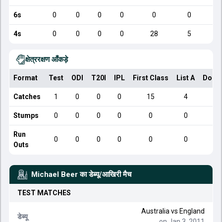
6s
0
0
0
0
0
0
4s
0
0
0
0
28
5
क्षेत्ररक्षण आँकड़े
Format
Test
ODI
T20I
IPL
First Class
List A
Dome
Catches
1
0
0
0
15
4
Stumps
0
0
0
0
0
0
Run
0
0
0
0
0
0
Outs
Michael Beer
का डेब्यू/आखिरी मैच
TEST
MATCHES
Australia
vs
England
डेब्यू
on Jan 3, 2011