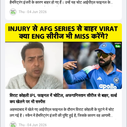
हैमस्ट्रिंग इंजरी के कारण बाहर हो गए हैं। उन्हें यह चोट आईपीएल फाइनल के
दौरान लगी थी। रोहित शर्मा और हार्दिक पांड्या की फिटनेस पर भी अभी सवाल हैं,
Thu - 04 Jun 2026
इसलिए नंबर तीन पर कोहली की जगह एक मजबूत विकल्प खोजना जरूरी है। इस
वीडियो में विराट कोहली के रिप्लेसमेंट के तौर पर कई दावेदारों पर चर्चा की गई है।
रुतुराज गायकवाड़ 58.8 की लिस्ट ए औसत के साथ एक मजबूत विकल्प हैं। संजू
सैमसन भी बड़े दावेदार हैं, जिनका वनडे क्रिकेट में 56 से ज्यादा का औसत है।
यशस्वी जायसवाल को भी मौका मिल सकता है, हालांकि उनके बैटिंग ऑर्डर पर
विचार करना होगा। इसके अलावा 82 से ज्यादा की लिस्ट ए औसत वाले देवदत्त
पडिक्कल भी एक शानदार विकल्प हो सकते हैं। टीम मैनेजमेंट स्क्वाड में पहले से
मौजूद ईशान किशन को भी नंबर तीन पर खिलाने का फैसला कर सकती है।
विराट कोहली IPL फाइनल में चोटिल, अफगानिस्तान सीरीज से बाहर, वर्ल्ड
कप खेलने पर भी सस्पेंस
अहमदाबाद में खेले गए आईपीएल फाइनल के दौरान विराट कोहली के घुटने में चोट
लग गई है। स्कैन में हैमस्ट्रिंग इंजरी की पुष्टि हुई है, जिसके कारण वह आगामी
अफगानिस्तान सीरीज से बाहर हो गए हैं। इस चोट से उबरने में सामान्य तौर पर 4 से
Thu - 04 Jun 2026