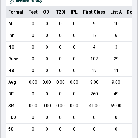
बल्लेबाजी आँकड़े
Format
Test
ODI
T20I
IPL
First Class
List A
Dome
M
0
0
0
0
9
10
Inn
0
0
0
0
17
6
NO
0
0
0
0
4
3
Runs
0
0
0
0
107
29
HS
0
0
0
0
19
11
Avg
0.00
0.00
0.00
0.00
8.00
9.00
BF
0
0
0
0
260
49
SR
0.00
0.00
0.00
0.00
41.00
59.00
100
0
0
0
0
0
0
50
0
0
0
0
0
0