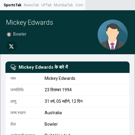
SportsTak
NewsTak
UPTak
MumbaiTak
CrimeTak
Lallantop
AstroTak
Tak.
Mickey Edwards
Bowler
Mickey Edwards
के बारे में
नाम
Mickey Edwards
जन्मतिथि
23 दिसम्बर 1994
आयु
31 वर्ष, 05 महीने, 12 दिन
जन्म स्थान
Australia
रोल
Bowler