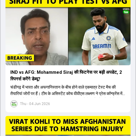
टी20 टीम की योजना से बाहर हैं, लेकिन वह टेस्ट क्रिकेट में वापसी कर सकते हैं।
IND vs AFG: Mohammed Siraj की फिटनेस पर बड़ी अपडेट, 2
स्पिनर्स करेंगे डेब्यू?
चंडीगढ़ में भारत और अफगानिस्तान के बीच होने वाले एकमात्र टेस्ट मैच की
तैयारियां जोरों पर हैं। टीम के असिस्टेंट कोच वीवीएस लक्ष्मण ने प्रेस कॉन्फ्रेंस में
पुष्टि की है कि तेज गेंदबाज मोहम्मद सिराज पूरी तरह से फिट हैं और खेलने के लिए
Thu - 04 Jun 2026
उपलब्ध हैं। आईपीएल के दौरान लगी चोट के कारण उनके खेलने पर संदेह था,
लेकिन अब उन्हें फिटनेस क्लीयरेंस मिल गई है। इसके अलावा, दो नए स्पिनर्स मानव
सुथार और हर्ष दुबे को कुलदीप यादव और वाशिंगटन सुंदर के साथ प्लेइंग 11 में मौका
मिलने की प्रबल संभावना है। कप्तान शुभमन गिल विकेट की स्थिति को ध्यान में
रखते हुए अंतिम 11 का फैसला करेंगे। टीम में यशस्वी जायसवाल, केएल राहुल,