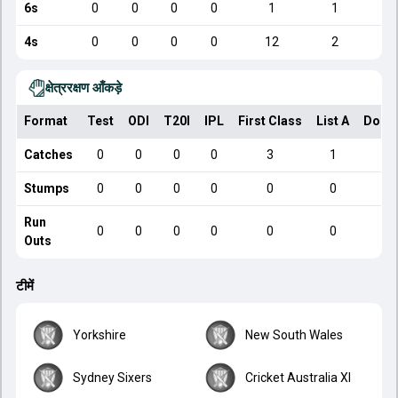
6s
0
0
0
0
1
1
4s
0
0
0
0
12
2
क्षेत्ररक्षण आँकड़े
Format
Test
ODI
T20I
IPL
First Class
List A
Dome
Catches
0
0
0
0
3
1
Stumps
0
0
0
0
0
0
Run
0
0
0
0
0
0
Outs
टीमें
Yorkshire
New South Wales
Sydney Sixers
Cricket Australia XI