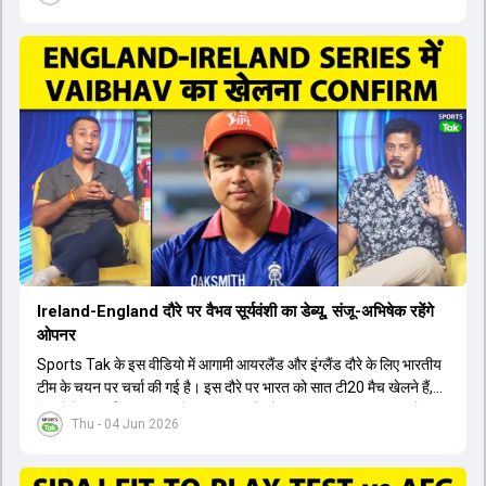
12 हफ्ते का समय लग सकता है, और अगर सर्जरी की जरूरत पड़ी तो 3 से 5 महीने
भी लग सकते हैं। विराट कोहली अब रिहैब और असेसमेंट के लिए बेंगलुरु स्थित
सेंटर ऑफ एक्सीलेंस जाएंगे। इस गंभीर चोट के कारण 14 जुलाई से शुरू होने वाले
इंग्लैंड दौरे और आगामी वर्ल्ड कप में उनके खेलने पर सस्पेंस बन गया है। दूसरी
तरफ, आईपीएल में इम्पैक्ट प्लेयर के तौर पर खेलने वाले रोहित शर्मा को भी अभी तक
मेडिकल क्लीयरेंस नहीं मिली है। शनिवार को मुंबई में होने वाली चयन समिति की
बैठक में यह देखना अहम होगा कि क्या चयनकर्ता विराट कोहली को फिटनेस की शर्त
पर टीम में शामिल करते हैं या नहीं।
Ireland-England दौरे पर वैभव सूर्यवंशी का डेब्यू, संजू-अभिषेक रहेंगे
ओपनर
Sports Tak के इस वीडियो में आगामी आयरलैंड और इंग्लैंड दौरे के लिए भारतीय
टीम के चयन पर चर्चा की गई है। इस दौरे पर भारत को सात टी20 मैच खेलने हैं,
जिसमें वैभव सूर्यवंशी का टीम में चुना जाना और डेब्यू करना तय माना जा रहा है।
Thu - 04 Jun 2026
हालांकि, अभिषेक शर्मा और संजू सैमसन ही टीम के फर्स्ट चॉइस ओपनर बने रहेंगे,
क्योंकि दोनों ने वर्ल्ड कप में शानदार प्रदर्शन किया है। इसके अलावा ईशान किशन
नंबर तीन और श्रेयस अय्यर नंबर चार पर खेलेंगे। वहीं, रजत पाटीदार फिलहाल