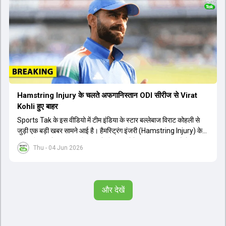
ऋषभ पंत और ध्रुव जुरेल जैसे खिलाड़ी भी शामिल हैं। यह टेस्ट मैच विश्व टेस्ट
चैंपियनशिप चक्र का हिस्सा नहीं है, लेकिन भारतीय टीम के लिए काफी महत्वपूर्ण
है। अंत में फैंस के सवालों का जवाब देते हुए टी20 कप्तानी और हेड कोच गौतम
गंभीर से जुड़ी जानकारी भी साझा की गई।
Hamstring Injury के चलते अफगानिस्तान ODI सीरीज से Virat
Kohli हुए बाहर
Sports Tak के इस वीडियो में टीम इंडिया के स्टार बल्लेबाज विराट कोहली से
जुड़ी एक बड़ी खबर सामने आई है। हैमस्ट्रिंग इंजरी (Hamstring Injury) के
कारण विराट कोहली अफगानिस्तान के खिलाफ होने वाली आगामी तीन मैचों की
Thu - 04 Jun 2026
वनडे सीरीज से बाहर हो गए हैं। भारत और अफगानिस्तान के बीच इस वनडे सीरीज
की शुरुआत 13 जून से एचपीसीए स्टेडियम (HPCA Stadium) में होनी थी।
इसके बाद सीरीज के बाकी दो मुकाबले 17 और 20 जून को खेले जाने थे। हाल ही में
खत्म हुए आईपीएल में शानदार प्रदर्शन करने वाले विराट कोहली का इस सीरीज से
और देखें
बाहर होना भारतीय फैंस के लिए एक बहुत बड़ा झटका है। यह वनडे सीरीज 2027
में होने वाले वर्ल्ड कप की तैयारियों के लिहाज से भी काफी अहम मानी जा रही थी।
फिलहाल यह स्पष्ट नहीं है कि विराट कोहली को इस हैमस्ट्रिंग इंजरी से पूरी तरह से
उबरने में कितना समय लगेगा और उनकी जगह टीम में किस खिलाड़ी को शामिल