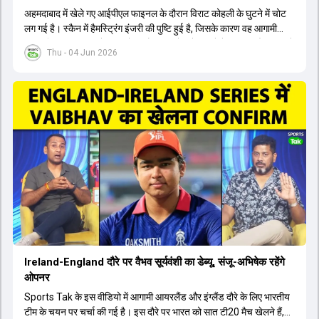
अहमदाबाद में खेले गए आईपीएल फाइनल के दौरान विराट कोहली के घुटने में चोट
लग गई है। स्कैन में हैमस्ट्रिंग इंजरी की पुष्टि हुई है, जिसके कारण वह आगामी
अफगानिस्तान सीरीज से बाहर हो गए हैं। इस चोट से उबरने में सामान्य तौर पर 4 से
Thu - 04 Jun 2026
12 हफ्ते का समय लग सकता है, और अगर सर्जरी की जरूरत पड़ी तो 3 से 5 महीने
भी लग सकते हैं। विराट कोहली अब रिहैब और असेसमेंट के लिए बेंगलुरु स्थित
सेंटर ऑफ एक्सीलेंस जाएंगे। इस गंभीर चोट के कारण 14 जुलाई से शुरू होने वाले
इंग्लैंड दौरे और आगामी वर्ल्ड कप में उनके खेलने पर सस्पेंस बन गया है। दूसरी
तरफ, आईपीएल में इम्पैक्ट प्लेयर के तौर पर खेलने वाले रोहित शर्मा को भी अभी तक
मेडिकल क्लीयरेंस नहीं मिली है। शनिवार को मुंबई में होने वाली चयन समिति की
बैठक में यह देखना अहम होगा कि क्या चयनकर्ता विराट कोहली को फिटनेस की शर्त
पर टीम में शामिल करते हैं या नहीं।
Ireland-England दौरे पर वैभव सूर्यवंशी का डेब्यू, संजू-अभिषेक रहेंगे
ओपनर
Sports Tak के इस वीडियो में आगामी आयरलैंड और इंग्लैंड दौरे के लिए भारतीय
टीम के चयन पर चर्चा की गई है। इस दौरे पर भारत को सात टी20 मैच खेलने हैं,