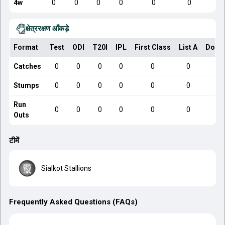
4w
0
0
0
0
0
0
क्षेत्ररक्षण आँकड़े
Format
Test
ODI
T20I
IPL
First Class
List A
Dome
Catches
0
0
0
0
0
0
Stumps
0
0
0
0
0
0
Run
0
0
0
0
0
0
Outs
टीमें
Sialkot Stallions
Frequently Asked Questions (FAQs)