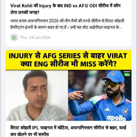
Virat Kohli की Injury के बाद IND vs AFG ODI सीरीज में कौन
लेगा उनकी जगह?
भारत बनाम अफगानिस्तान 2026 की तीन मैचों की वनडे सीरीज से विराट कोहली
हैमस्ट्रिंग इंजरी के कारण बाहर हो गए हैं। उन्हें यह चोट आईपीएल फाइनल के
दौरान लगी थी। रोहित शर्मा और हार्दिक पांड्या की फिटनेस पर भी अभी सवाल हैं,
Thu - 04 Jun 2026
इसलिए नंबर तीन पर कोहली की जगह एक मजबूत विकल्प खोजना जरूरी है। इस
वीडियो में विराट कोहली के रिप्लेसमेंट के तौर पर कई दावेदारों पर चर्चा की गई है।
रुतुराज गायकवाड़ 58.8 की लिस्ट ए औसत के साथ एक मजबूत विकल्प हैं। संजू
सैमसन भी बड़े दावेदार हैं, जिनका वनडे क्रिकेट में 56 से ज्यादा का औसत है।
यशस्वी जायसवाल को भी मौका मिल सकता है, हालांकि उनके बैटिंग ऑर्डर पर
विचार करना होगा। इसके अलावा 82 से ज्यादा की लिस्ट ए औसत वाले देवदत्त
पडिक्कल भी एक शानदार विकल्प हो सकते हैं। टीम मैनेजमेंट स्क्वाड में पहले से
मौजूद ईशान किशन को भी नंबर तीन पर खिलाने का फैसला कर सकती है।
विराट कोहली IPL फाइनल में चोटिल, अफगानिस्तान सीरीज से बाहर, वर्ल्ड
कप खेलने पर भी सस्पेंस