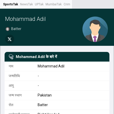
SportsTak
NewsTak
UPTak
MumbaiTak
CrimeTak
Lallantop
AstroTak
Tak.
Mohammad Adil
Batter
Mohammad Adil
के बारे में
नाम
Mohammad Adil
जन्मतिथि
-
आयु
-
जन्म स्थान
Pakistan
रोल
Batter