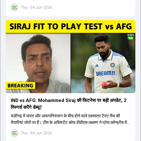
जिसमें वैभव सूर्यवंशी का टीम में चुना जाना और डेब्यू करना तय माना जा रहा है।
Thu - 04 Jun 2026
हालांकि, अभिषेक शर्मा और संजू सैमसन ही टीम के फर्स्ट चॉइस ओपनर बने रहेंगे,
क्योंकि दोनों ने वर्ल्ड कप में शानदार प्रदर्शन किया है। इसके अलावा ईशान किशन
नंबर तीन और श्रेयस अय्यर नंबर चार पर खेलेंगे। वहीं, रजत पाटीदार फिलहाल
टी20 टीम की योजना से बाहर हैं, लेकिन वह टेस्ट क्रिकेट में वापसी कर सकते हैं।
IND vs AFG: Mohammed Siraj की फिटनेस पर बड़ी अपडेट, 2
स्पिनर्स करेंगे डेब्यू?
चंडीगढ़ में भारत और अफगानिस्तान के बीच होने वाले एकमात्र टेस्ट मैच की
तैयारियां जोरों पर हैं। टीम के असिस्टेंट कोच वीवीएस लक्ष्मण ने प्रेस कॉन्फ्रेंस में
पुष्टि की है कि तेज गेंदबाज मोहम्मद सिराज पूरी तरह से फिट हैं और खेलने के लिए
Thu - 04 Jun 2026
उपलब्ध हैं। आईपीएल के दौरान लगी चोट के कारण उनके खेलने पर संदेह था,