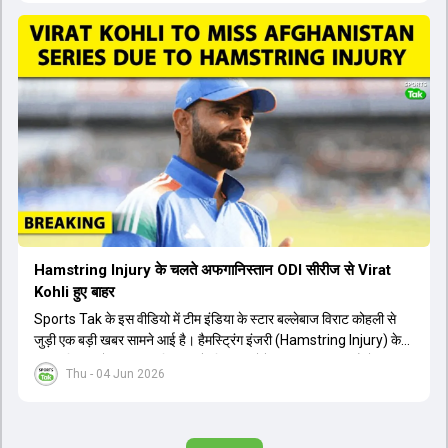
लेकिन अब उन्हें फिटनेस क्लीयरेंस मिल गई है। इसके अलावा, दो नए स्पिनर्स मानव
सुथार और हर्ष दुबे को कुलदीप यादव और वाशिंगटन सुंदर के साथ प्लेइंग 11 में मौका
मिलने की प्रबल संभावना है। कप्तान शुभमन गिल विकेट की स्थिति को ध्यान में
रखते हुए अंतिम 11 का फैसला करेंगे। टीम में यशस्वी जायसवाल, केएल राहुल,
ऋषभ पंत और ध्रुव जुरेल जैसे खिलाड़ी भी शामिल हैं। यह टेस्ट मैच विश्व टेस्ट
चैंपियनशिप चक्र का हिस्सा नहीं है, लेकिन भारतीय टीम के लिए काफी महत्वपूर्ण
है। अंत में फैंस के सवालों का जवाब देते हुए टी20 कप्तानी और हेड कोच गौतम
गंभीर से जुड़ी जानकारी भी साझा की गई।
Hamstring Injury के चलते अफगानिस्तान ODI सीरीज से Virat
Kohli हुए बाहर
Sports Tak के इस वीडियो में टीम इंडिया के स्टार बल्लेबाज विराट कोहली से
जुड़ी एक बड़ी खबर सामने आई है। हैमस्ट्रिंग इंजरी (Hamstring Injury) के
कारण विराट कोहली अफगानिस्तान के खिलाफ होने वाली आगामी तीन मैचों की
Thu - 04 Jun 2026
वनडे सीरीज से बाहर हो गए हैं। भारत और अफगानिस्तान के बीच इस वनडे सीरीज
की शुरुआत 13 जून से एचपीसीए स्टेडियम (HPCA Stadium) में होनी थी।
इसके बाद सीरीज के बाकी दो मुकाबले 17 और 20 जून को खेले जाने थे। हाल ही में
खत्म हुए आईपीएल में शानदार प्रदर्शन करने वाले विराट कोहली का इस सीरीज से