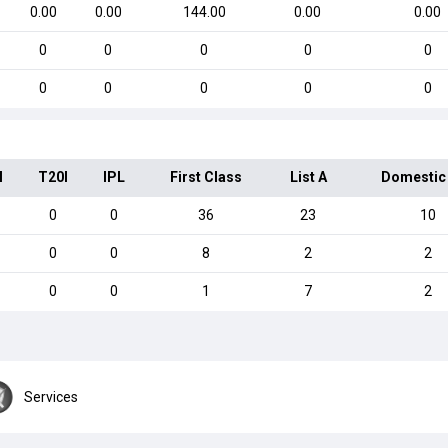
0.00
0.00
144.00
0.00
0.00
0
0
0
0
0
0
0
0
0
0
I
T20I
IPL
First Class
List A
Domestic
0
0
36
23
10
0
0
8
2
2
0
0
1
7
2
Services