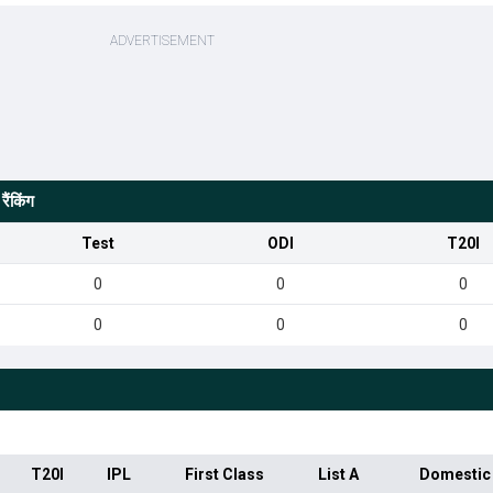
ैंकिंग
Test
ODI
T20I
0
0
0
0
0
0
T20I
IPL
First Class
List A
Domestic