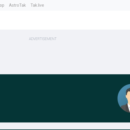
top
AstroTak
Tak.live