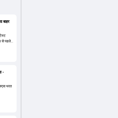
या बाहर
ेस्ट
 से पहले
ता.
ा -
 केएस भरत