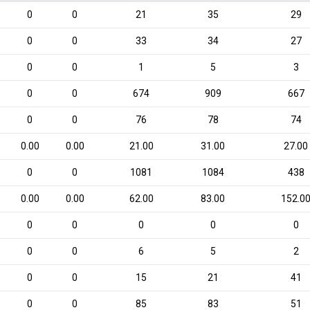
0
0
21
35
29
0
0
33
34
27
0
0
1
5
3
0
0
674
909
667
0
0
76
78
74
0.00
0.00
21.00
31.00
27.00
0
0
1081
1084
438
0.00
0.00
62.00
83.00
152.0
0
0
0
0
0
0
0
6
5
2
0
0
15
21
41
0
0
85
83
51