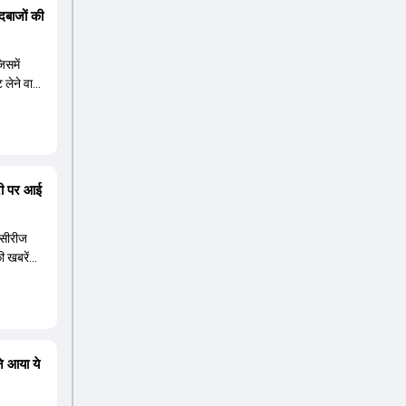
बाजों की
िसमें
ट लेने वाली
जरी पर आई
 सीरीज
ी खबरें
े आया ये