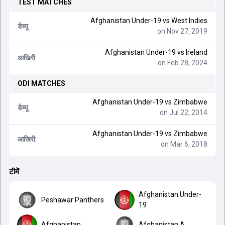
TEST
MATCHES
Afghanistan Under-19
vs
West Indies
डेब्यू
on Nov 27, 2019
Afghanistan Under-19
vs
Ireland
आखिरी
on Feb 28, 2024
ODI
MATCHES
Afghanistan Under-19
vs
Zimbabwe
डेब्यू
on Jul 22, 2014
Afghanistan Under-19
vs
Zimbabwe
आखिरी
on Mar 6, 2018
टीमें
Afghanistan Under-
Peshawar Panthers
19
Afghanistan
Afghanistan A