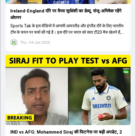
Ireland-England दौरे पर वैभव सूर्यवंशी का डेब्यू, संजू-अभिषेक रहेंगे
ओपनर
Sports Tak के इस वीडियो में आगामी आयरलैंड और इंग्लैंड दौरे के लिए भारतीय
टीम के चयन पर चर्चा की गई है। इस दौरे पर भारत को सात टी20 मैच खेलने हैं,
जिसमें वैभव सूर्यवंशी का टीम में चुना जाना और डेब्यू करना तय माना जा रहा है।
Thu - 04 Jun 2026
हालांकि, अभिषेक शर्मा और संजू सैमसन ही टीम के फर्स्ट चॉइस ओपनर बने रहेंगे,
क्योंकि दोनों ने वर्ल्ड कप में शानदार प्रदर्शन किया है। इसके अलावा ईशान किशन
नंबर तीन और श्रेयस अय्यर नंबर चार पर खेलेंगे। वहीं, रजत पाटीदार फिलहाल
टी20 टीम की योजना से बाहर हैं, लेकिन वह टेस्ट क्रिकेट में वापसी कर सकते हैं।
IND vs AFG: Mohammed Siraj की फिटनेस पर बड़ी अपडेट, 2