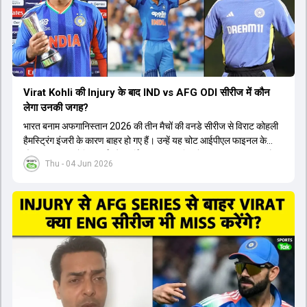
Virat Kohli की Injury के बाद IND vs AFG ODI सीरीज में कौन
लेगा उनकी जगह?
भारत बनाम अफगानिस्तान 2026 की तीन मैचों की वनडे सीरीज से विराट कोहली
हैमस्ट्रिंग इंजरी के कारण बाहर हो गए हैं। उन्हें यह चोट आईपीएल फाइनल के
दौरान लगी थी। रोहित शर्मा और हार्दिक पांड्या की फिटनेस पर भी अभी सवाल हैं,
Thu - 04 Jun 2026
इसलिए नंबर तीन पर कोहली की जगह एक मजबूत विकल्प खोजना जरूरी है। इस
वीडियो में विराट कोहली के रिप्लेसमेंट के तौर पर कई दावेदारों पर चर्चा की गई है।
रुतुराज गायकवाड़ 58.8 की लिस्ट ए औसत के साथ एक मजबूत विकल्प हैं। संजू
सैमसन भी बड़े दावेदार हैं, जिनका वनडे क्रिकेट में 56 से ज्यादा का औसत है।
यशस्वी जायसवाल को भी मौका मिल सकता है, हालांकि उनके बैटिंग ऑर्डर पर
विचार करना होगा। इसके अलावा 82 से ज्यादा की लिस्ट ए औसत वाले देवदत्त
पडिक्कल भी एक शानदार विकल्प हो सकते हैं। टीम मैनेजमेंट स्क्वाड में पहले से
मौजूद ईशान किशन को भी नंबर तीन पर खिलाने का फैसला कर सकती है।