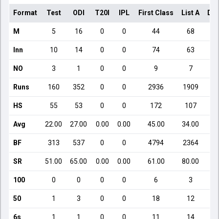
Format
Test
ODI
T20I
IPL
First Class
List A
Dom
M
5
16
0
0
44
68
Inn
10
14
0
0
74
63
NO
3
1
0
0
9
7
Runs
160
352
0
0
2936
1909
HS
55
53
0
0
172
107
Avg
22.00
27.00
0.00
0.00
45.00
34.00
BF
313
537
0
0
4794
2364
SR
51.00
65.00
0.00
0.00
61.00
80.00
100
0
0
0
0
6
3
50
1
3
0
0
18
12
6s
1
1
0
0
11
14