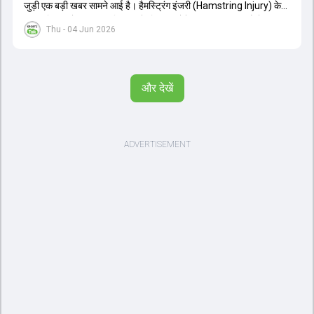
जुड़ी एक बड़ी खबर सामने आई है। हैमस्ट्रिंग इंजरी (Hamstring Injury) के
कारण विराट कोहली अफगानिस्तान के खिलाफ होने वाली आगामी तीन मैचों की
Thu - 04 Jun 2026
वनडे सीरीज से बाहर हो गए हैं। भारत और अफगानिस्तान के बीच इस वनडे सीरीज
की शुरुआत 13 जून से एचपीसीए स्टेडियम (HPCA Stadium) में होनी थी।
इसके बाद सीरीज के बाकी दो मुकाबले 17 और 20 जून को खेले जाने थे। हाल ही में
खत्म हुए आईपीएल में शानदार प्रदर्शन करने वाले विराट कोहली का इस सीरीज से
और देखें
बाहर होना भारतीय फैंस के लिए एक बहुत बड़ा झटका है। यह वनडे सीरीज 2027
में होने वाले वर्ल्ड कप की तैयारियों के लिहाज से भी काफी अहम मानी जा रही थी।
फिलहाल यह स्पष्ट नहीं है कि विराट कोहली को इस हैमस्ट्रिंग इंजरी से पूरी तरह से
उबरने में कितना समय लगेगा और उनकी जगह टीम में किस खिलाड़ी को शामिल
किया जाएगा।