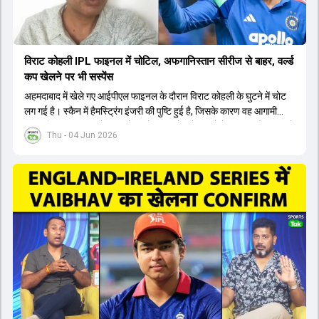
विराट कोहली IPL फाइनल में चोटिल, अफगानिस्तान सीरीज से बाहर, वर्ल्ड
कप खेलने पर भी सस्पेंस
अहमदाबाद में खेले गए आईपीएल फाइनल के दौरान विराट कोहली के घुटने में चोट
लग गई है। स्कैन में हैमस्ट्रिंग इंजरी की पुष्टि हुई है, जिसके कारण वह आगामी
अफगानिस्तान सीरीज से बाहर हो गए हैं। इस चोट से उबरने में सामान्य तौर पर 4 से
Thu - 04 Jun 2026
12 हफ्ते का समय लग सकता है, और अगर सर्जरी की जरूरत पड़ी तो 3 से 5 महीने
भी लग सकते हैं। विराट कोहली अब रिहैब और असेसमेंट के लिए बेंगलुरु स्थित
सेंटर ऑफ एक्सीलेंस जाएंगे। इस गंभीर चोट के कारण 14 जुलाई से शुरू होने वाले
इंग्लैंड दौरे और आगामी वर्ल्ड कप में उनके खेलने पर सस्पेंस बन गया है। दूसरी
तरफ, आईपीएल में इम्पैक्ट प्लेयर के तौर पर खेलने वाले रोहित शर्मा को भी अभी तक
मेडिकल क्लीयरेंस नहीं मिली है। शनिवार को मुंबई में होने वाली चयन समिति की
बैठक में यह देखना अहम होगा कि क्या चयनकर्ता विराट कोहली को फिटनेस की शर्त
पर टीम में शामिल करते हैं या नहीं।