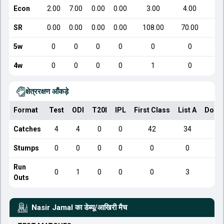
Econ
2.00
7.00
0.00
0.00
3.00
4.00
SR
0.00
0.00
0.00
0.00
108.00
70.00
5w
0
0
0
0
0
0
4w
0
0
0
0
1
0
क्षेत्ररक्षण आँकड़े
Format
Test
ODI
T20I
IPL
First Class
List A
Dome
Catches
4
4
0
0
42
34
Stumps
0
0
0
0
0
0
Run
0
1
0
0
0
3
Outs
Nasir Jamal
का डेब्यू/आखिरी मैच