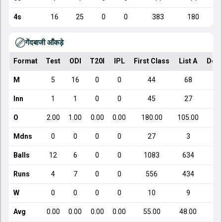
4s
16
25
0
0
383
180
गेंदबाजी आँकड़े
Format
Test
ODI
T20I
IPL
First Class
List A
Dom
M
5
16
0
0
44
68
Inn
1
1
0
0
45
27
O
2.00
1.00
0.00
0.00
180.00
105.00
Mdns
0
0
0
0
27
3
Balls
12
6
0
0
1083
634
Runs
4
7
0
0
556
434
W
0
0
0
0
10
9
Avg
0.00
0.00
0.00
0.00
55.00
48.00