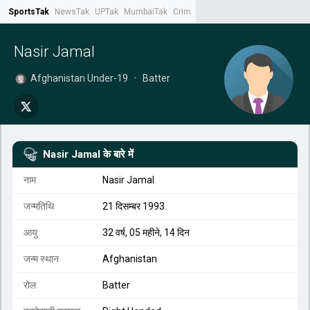
SportsTak
NewsTak
UPTak
MumbaiTak
CrimeTak
Lallantop
AstroTak
Tak.
Nasir Jamal
Afghanistan Under-19
•
Batter
Nasir Jamal
के बारे में
नाम
Nasir Jamal
जन्मतिथि
21 दिसम्बर 1993
आयु
32 वर्ष, 05 महीने, 14 दिन
जन्म स्थान
Afghanistan
रोल
Batter