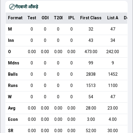
गेंदबाजी आँकड़े
Format
Test
ODI
T20I
IPL
First Class
List A
Dom
M
0
0
0
0
32
47
Inn
0
0
0
0
43
34
O
0.00
0.00
0.00
0.00
473.00
242.00
Mdns
0
0
0
0
99
9
Balls
0
0
0
0
2838
1452
Runs
0
0
0
0
1513
1100
W
0
0
0
0
54
47
Avg
0.00
0.00
0.00
0.00
28.00
23.00
Econ
0.00
0.00
0.00
0.00
3.00
4.00
SR
0.00
0.00
0.00
0.00
52.00
30.00