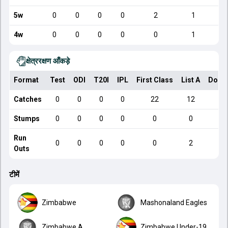
5w
0
0
0
0
2
1
4w
0
0
0
0
0
1
क्षेत्ररक्षण आँकड़े
Format
Test
ODI
T20I
IPL
First Class
List A
Dome
Catches
0
0
0
0
22
12
Stumps
0
0
0
0
0
0
Run
0
0
0
0
0
2
Outs
टीमें
Zimbabwe
Mashonaland Eagles
Zimbabwe A
Zimbabwe Under-19