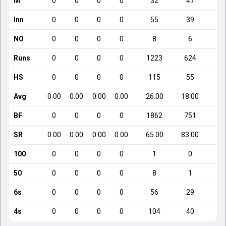
M
0
0
0
0
32
47
Inn
0
0
0
0
55
39
NO
0
0
0
0
8
6
Runs
0
0
0
0
1223
624
HS
0
0
0
0
115
55
Avg
0.00
0.00
0.00
0.00
26.00
18.00
BF
0
0
0
0
1862
751
SR
0.00
0.00
0.00
0.00
65.00
83.00
1
100
0
0
0
0
1
0
50
0
0
0
0
8
1
6s
0
0
0
0
56
29
4s
0
0
0
0
104
40