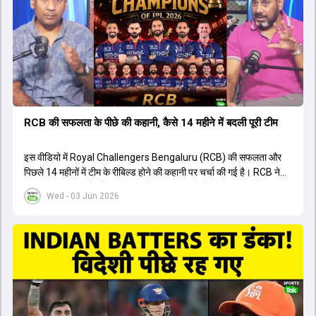
युवा खिलाड़ी का प्रदर्शन रहा है, जिसे देखने के लिए स्टेडियम में भारी भीड़ उमड़ती
थी। शानदार प्रदर्शन के बाद इस युवा खिलाड़ी को श्रीलंका में होने वाली
त्रिकोणीय सीरीज के लिए इंडिया ए टीम में भी शामिल कर लिया गया है।
RCB की सफलता के पीछे की कहानी, कैसे 14 महीने में बदली पूरी टीम
इस वीडियो में Royal Challengers Bengaluru (RCB) की सफलता और
पिछले 14 महीनों में टीम के रीबिल्ड होने की कहानी पर चर्चा की गई है। RCB ने
अपनी पुरानी गलतियों को स्वीकार करते हुए एक नया रिसेट बटन दबाया। टीम
Wed - 03 Jun 2026
मैनेजमेंट में Mo Bobat, Andy Flower, Dinesh Karthik और एनालिस्ट
Freddie Wilde ने मिलकर ऑक्शन की बेहतरीन रणनीति बनाई। इसी रणनीति
के तहत Bhuvneshwar Kumar, Krunal Pandya और Rasikh Salam
जैसे भारतीय खिलाड़ियों को टीम में शामिल किया गया, जिन्होंने शानदार प्रदर्शन
किया। इसके अलावा, Virat Kohli की भूमिका में भी बदलाव देखा गया, जहां वह
अब टीम के युवा खिलाड़ियों के साथ ज्यादा जुड़े हुए नजर आते हैं। कप्तान Rajat
Patidar के नेतृत्व में टीम का कम्युनिकेशन बहुत स्पष्ट रहा है। एनालिस्ट से लेकर
मैनेजमेंट तक, सभी एक ही पेज पर रहते हैं, जिससे मैदान पर कोई कंफ्यूजन नहीं