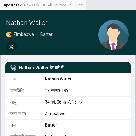
SportsTak
NewsTak
UPTak
MumbaiTak
CrimeTak
Lallantop
AstroTak
Tak.
Nathan Waller
Zimbabwe
•
Batter
Nathan Waller
के बारे में
नाम
Nathan Waller
जन्मतिथि
19 नवम्बर 1991
आयु
34 वर्ष, 06 महीने, 15 दिन
जन्म स्थान
Zimbabwe
रोल
Batter