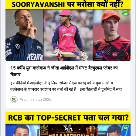
टीम में शामिल किया जाएगा, जबकि अभिषेक शर्मा और संजू सैमसन पहली पसंद
होंगे। इसके अलावा नीतीश रेड्डी को बतौर ऑलराउंडर ज्यादा मौके मिलेंगे। अजीत
अगरकर की अगुवाई वाली चयन समिति और कोच गौतम गंभीर आगामी टी20 वर्ल्ड
कप और 2028 ओलंपिक के लिए लंबी अवधि का विजन लेकर चल रहे हैं।
15 वर्षीय युवा बल्लेबाज ने जीता आईपीएल में मोस्ट वैल्युएबल प्लेयर का
खिताब
इस वीडियो में आईपीएल के हालिया सीजन में एक पंद्रह वर्षीय युवा भारतीय
बल्लेबाज के शानदार प्रदर्शन पर चर्चा की गई है। इस खिलाड़ी ने टूर्नामेंट में सात
सौ छिहत्तर रन बनाकर ऑरेंज कैप और मोस्ट वैल्युएबल प्लेयर का खिताब अपने नाम
Wed - 03 Jun 2026
किया है। वीडियो में बताया गया है कि ऑस्ट्रेलियाई टीम के वर्तमान कप्तान और
इंग्लैंड टीम के पूर्व कप्तान ने इस युवा खिलाड़ी के खेल की सराहना की है।
ऑस्ट्रेलियाई कप्तान के अनुसार, शुरुआत में लोगों को इस खिलाड़ी के प्रदर्शन पर
संदेह था, लेकिन अब उसने खुद को एक बेहतरीन बल्लेबाज साबित कर दिया है जो
गेंद को बाउंड्री के काफी पार मारने की क्षमता रखता है। वहीं, इंग्लैंड के पूर्व कप्तान
ने कहा कि टूर्नामेंट जीतने वाली टीम के अलावा इस सीजन की सबसे बड़ी बात इस