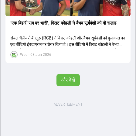
'एक बिहारी सब पर भारी', विराट कोहली ने वैभव सूर्यवंशी को दी सलाह
रॉयल चैलेंजर्स बेंगलुरु (RCB) ने विराट कोहली और वैभव सूर्यवंशी की मुलाकात का
एक वीडियो इंस्टाग्राम पर शेयर किया है। इस वीडियो में विराट कोहली ने वैभव को
सलाह देते हुए कहा, 'एक बिहारी सब पर भारी। बस गेम खत्म।' कोहली ने उन्हें खुद
Wed - 03 Jun 2026
पर विश्वास रखने और नकारात्मक बातों पर ध्यान न देने की सलाह दी। आईपीएल
2026 में वैभव सूर्यवंशी ने 14 मैचों में 776 रन बनाकर ऑरेंज कैप और मोस्ट
वैल्यूएबल प्लेयर का खिताब जीता। अब वैभव इंडिया ए के लिए श्रीलंका में ट्राई
सीरीज खेलेंगे। वहीं, विराट कोहली लंदन रवाना हो गए हैं और अगली वनडे सीरीज में
और देखें
नजर आएंगे।