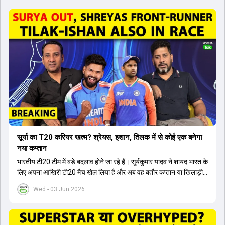
सूर्या का T20 करियर खत्म? श्रेयस, इशान, तिलक में से कोई एक बनेगा
नया कप्तान
भारतीय टी20 टीम में बड़े बदलाव होने जा रहे हैं। सूर्यकुमार यादव ने शायद भारत के
लिए अपना आखिरी टी20 मैच खेल लिया है और अब वह बतौर कप्तान या खिलाड़ी
टीम का हिस्सा नहीं होंगे। आयरलैंड और इंग्लैंड के खिलाफ आगामी टी20 सीरीज के
Wed - 03 Jun 2026
लिए नए कप्तान की तलाश जारी है। इस रेस में श्रेयस अय्यर सबसे आगे चल रहे
हैं। उनके अलावा ईशान किशन और तिलक वर्मा भी कप्तानी के दावेदार हैं। अक्षर
पटेल इस रेस में काफी पीछे हैं, जबकि संजू सैमसन और रजत पाटीदार कप्तानी की
दौड़ से बाहर हैं। आगामी सीरीज के लिए वैभव सूर्यवंशी को तीसरे ओपनर के तौर पर