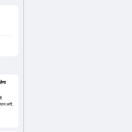
लेगा
ली
दौरान लगी
ंबर तीन पर
हली के
8 की लिस्ट
 वनडे