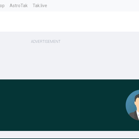
top
AstroTak
Tak.live