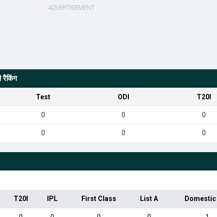
रैंकिंग
Test
ODI
T20I
0
0
0
0
0
0
T20I
IPL
First Class
List A
Domestic