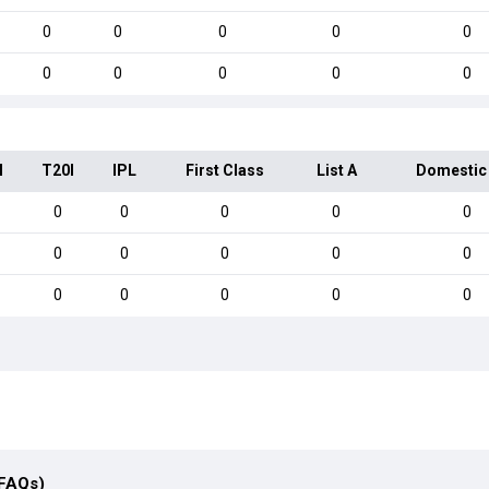
0
0
0
0
0
0
0
0
0
0
I
T20I
IPL
First Class
List A
Domestic
0
0
0
0
0
0
0
0
0
0
0
0
0
0
0
(FAQs)