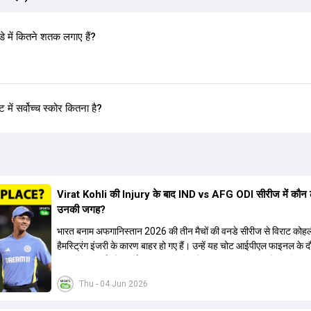
में कितने शतक लगाए हैं?
ं सर्वोच्च स्कोर कितना है?
Virat Kohli की Injury के बाद IND vs AFG ODI सीरीज में कौन 
उनकी जगह?
भारत बनाम अफगानिस्तान 2026 की तीन मैचों की वनडे सीरीज से विराट कोह
हैमस्ट्रिंग इंजरी के कारण बाहर हो गए हैं। उन्हें यह चोट आईपीएल फाइनल के 
थी। रोहित शर्मा और हार्दिक पांड्या की फिटनेस पर भी अभी सवाल हैं, इसलिए न
कोहली की जगह एक मजबूत विकल्प खोजना जरूरी है। इस वीडियो में विराट को
Thu - 04 Jun 2026
रिप्लेसमेंट के तौर पर कई दावेदारों पर चर्चा की गई है। रुतुराज गायकवाड़ 58.
ए औसत के साथ एक मजबूत विकल्प हैं। संजू सैमसन भी बड़े दावेदार हैं, जिनका