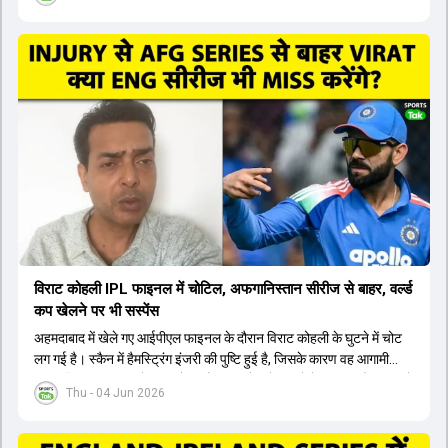
इसलिए नंबर तीन पर कोहली की जगह एक मजबूत विकल्प खोजना जरूरी है। इस
वीडियो में विराट कोहली के रिप्लेसमेंट के तौर पर कई दावेदारों पर चर्चा की गई है।
रुतुराज गायकवाड़ 58.8 की लिस्ट ए औसत के साथ एक मजबूत विकल्प हैं। संजू
सैमसन भी बड़े दावेदार हैं, जिनका वनडे क्रिकेट में 56 से ज्यादा का औसत है।
यशस्वी जायसवाल को भी मौका मिल सकता है, हालांकि उनके बैटिंग ऑर्डर पर
विचार करना होगा। इसके अलावा 82 से ज्यादा की लिस्ट ए औसत वाले देवदत्त
पडिक्कल भी एक शानदार विकल्प हो सकते हैं। टीम मैनेजमेंट स्क्वाड में पहले से
मौजूद ईशान किशन को भी नंबर तीन पर खिलाने का फैसला कर सकती है।
विराट कोहली IPL फाइनल में चोटिल, अफगानिस्तान सीरीज से बाहर, वर्ल्ड
कप खेलने पर भी सस्पेंस
अहमदाबाद में खेले गए आईपीएल फाइनल के दौरान विराट कोहली के घुटने में चोट
लग गई है। स्कैन में हैमस्ट्रिंग इंजरी की पुष्टि हुई है, जिसके कारण वह आगामी
अफगानिस्तान सीरीज से बाहर हो गए हैं। इस चोट से उबरने में सामान्य तौर पर 4 से
Thu - 04 Jun 2026
12 हफ्ते का समय लग सकता है, और अगर सर्जरी की जरूरत पड़ी तो 3 से 5 महीने
भी लग सकते हैं। विराट कोहली अब रिहैब और असेसमेंट के लिए बेंगलुरु स्थित
सेंटर ऑफ एक्सीलेंस जाएंगे। इस गंभीर चोट के कारण 14 जुलाई से शुरू होने वाले