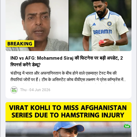
IND vs AFG: Mohammed Siraj की फिटनेस पर बड़ी अपडेट, 2
स्पिनर्स करेंगे डेब्यू?
चंडीगढ़ में भारत और अफगानिस्तान के बीच होने वाले एकमात्र टेस्ट मैच की
तैयारियां जोरों पर हैं। टीम के असिस्टेंट कोच वीवीएस लक्ष्मण ने प्रेस कॉन्फ्रेंस में
पुष्टि की है कि तेज गेंदबाज मोहम्मद सिराज पूरी तरह से फिट हैं और खेलने के लिए
Thu - 04 Jun 2026
उपलब्ध हैं। आईपीएल के दौरान लगी चोट के कारण उनके खेलने पर संदेह था,
लेकिन अब उन्हें फिटनेस क्लीयरेंस मिल गई है। इसके अलावा, दो नए स्पिनर्स मानव
सुथार और हर्ष दुबे को कुलदीप यादव और वाशिंगटन सुंदर के साथ प्लेइंग 11 में मौका
मिलने की प्रबल संभावना है। कप्तान शुभमन गिल विकेट की स्थिति को ध्यान में
रखते हुए अंतिम 11 का फैसला करेंगे। टीम में यशस्वी जायसवाल, केएल राहुल,
ऋषभ पंत और ध्रुव जुरेल जैसे खिलाड़ी भी शामिल हैं। यह टेस्ट मैच विश्व टेस्ट
चैंपियनशिप चक्र का हिस्सा नहीं है, लेकिन भारतीय टीम के लिए काफी महत्वपूर्ण