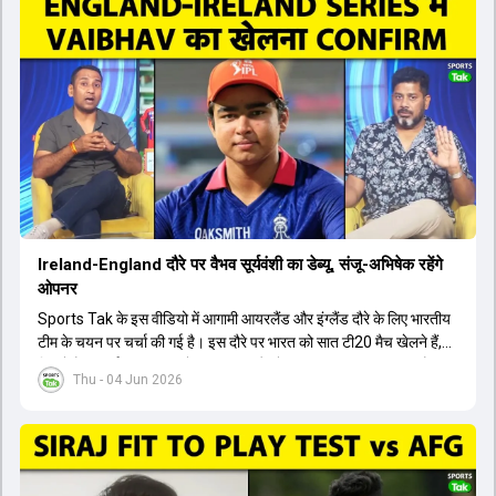
इंग्लैंड दौरे और आगामी वर्ल्ड कप में उनके खेलने पर सस्पेंस बन गया है। दूसरी
तरफ, आईपीएल में इम्पैक्ट प्लेयर के तौर पर खेलने वाले रोहित शर्मा को भी अभी तक
मेडिकल क्लीयरेंस नहीं मिली है। शनिवार को मुंबई में होने वाली चयन समिति की
बैठक में यह देखना अहम होगा कि क्या चयनकर्ता विराट कोहली को फिटनेस की शर्त
पर टीम में शामिल करते हैं या नहीं।
Ireland-England दौरे पर वैभव सूर्यवंशी का डेब्यू, संजू-अभिषेक रहेंगे
ओपनर
Sports Tak के इस वीडियो में आगामी आयरलैंड और इंग्लैंड दौरे के लिए भारतीय
टीम के चयन पर चर्चा की गई है। इस दौरे पर भारत को सात टी20 मैच खेलने हैं,
जिसमें वैभव सूर्यवंशी का टीम में चुना जाना और डेब्यू करना तय माना जा रहा है।
Thu - 04 Jun 2026
हालांकि, अभिषेक शर्मा और संजू सैमसन ही टीम के फर्स्ट चॉइस ओपनर बने रहेंगे,
क्योंकि दोनों ने वर्ल्ड कप में शानदार प्रदर्शन किया है। इसके अलावा ईशान किशन
नंबर तीन और श्रेयस अय्यर नंबर चार पर खेलेंगे। वहीं, रजत पाटीदार फिलहाल
टी20 टीम की योजना से बाहर हैं, लेकिन वह टेस्ट क्रिकेट में वापसी कर सकते हैं।