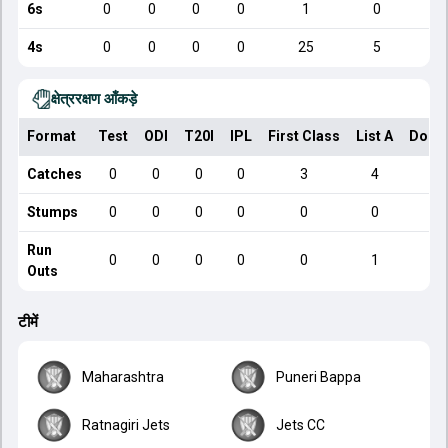
6s
0
0
0
0
1
0
4s
0
0
0
0
25
5
क्षेत्ररक्षण आँकड़े
Format
Test
ODI
T20I
IPL
First Class
List A
Dome
Catches
0
0
0
0
3
4
Stumps
0
0
0
0
0
0
Run
0
0
0
0
0
1
Outs
टीमें
Maharashtra
Puneri Bappa
Ratnagiri Jets
Jets CC