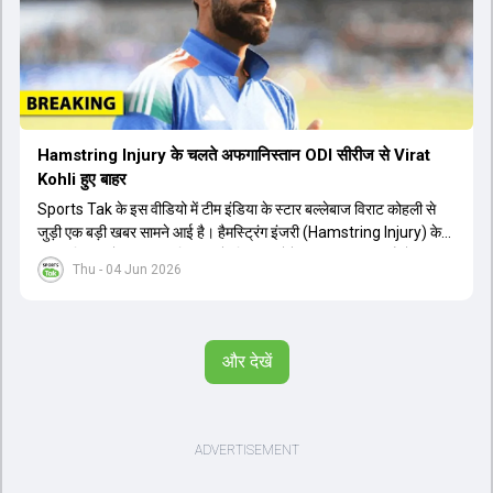
है। अंत में फैंस के सवालों का जवाब देते हुए टी20 कप्तानी और हेड कोच गौतम
गंभीर से जुड़ी जानकारी भी साझा की गई।
Hamstring Injury के चलते अफगानिस्तान ODI सीरीज से Virat
Kohli हुए बाहर
Sports Tak के इस वीडियो में टीम इंडिया के स्टार बल्लेबाज विराट कोहली से
जुड़ी एक बड़ी खबर सामने आई है। हैमस्ट्रिंग इंजरी (Hamstring Injury) के
कारण विराट कोहली अफगानिस्तान के खिलाफ होने वाली आगामी तीन मैचों की
Thu - 04 Jun 2026
वनडे सीरीज से बाहर हो गए हैं। भारत और अफगानिस्तान के बीच इस वनडे सीरीज
की शुरुआत 13 जून से एचपीसीए स्टेडियम (HPCA Stadium) में होनी थी।
इसके बाद सीरीज के बाकी दो मुकाबले 17 और 20 जून को खेले जाने थे। हाल ही में
खत्म हुए आईपीएल में शानदार प्रदर्शन करने वाले विराट कोहली का इस सीरीज से
और देखें
बाहर होना भारतीय फैंस के लिए एक बहुत बड़ा झटका है। यह वनडे सीरीज 2027
में होने वाले वर्ल्ड कप की तैयारियों के लिहाज से भी काफी अहम मानी जा रही थी।
फिलहाल यह स्पष्ट नहीं है कि विराट कोहली को इस हैमस्ट्रिंग इंजरी से पूरी तरह से
उबरने में कितना समय लगेगा और उनकी जगह टीम में किस खिलाड़ी को शामिल
किया जाएगा।