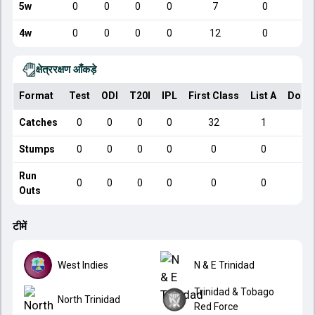
5w
0
0
0
0
7
0
4w
0
0
0
0
12
0
क्षेत्ररक्षण आँकड़े
Format
Test
ODI
T20I
IPL
First Class
List A
Dome
Catches
0
0
0
0
32
1
Stumps
0
0
0
0
0
0
Run
0
0
0
0
0
0
Outs
टीमें
West Indies
N & E Trinidad
Trinidad & Tobago
North Trinidad
Red Force