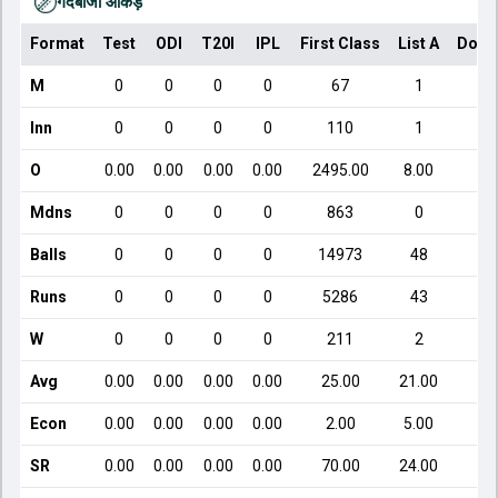
गेंदबाजी आँकड़े
Format
Test
ODI
T20I
IPL
First Class
List A
Dome
M
0
0
0
0
67
1
Inn
0
0
0
0
110
1
O
0.00
0.00
0.00
0.00
2495.00
8.00
Mdns
0
0
0
0
863
0
Balls
0
0
0
0
14973
48
Runs
0
0
0
0
5286
43
W
0
0
0
0
211
2
Avg
0.00
0.00
0.00
0.00
25.00
21.00
Econ
0.00
0.00
0.00
0.00
2.00
5.00
SR
0.00
0.00
0.00
0.00
70.00
24.00