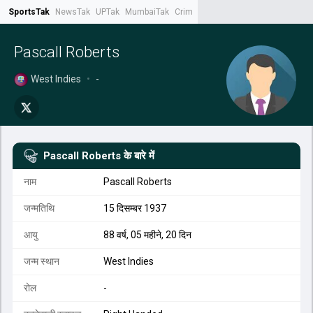
SportsTak
NewsTak
UPTak
MumbaiTak
CrimeTak
Lallantop
AstroTak
Tak.
Pascall Roberts
West Indies
•
-
Pascall Roberts
के बारे में
नाम
Pascall Roberts
जन्मतिथि
15 दिसम्बर 1937
आयु
88 वर्ष, 05 महीने, 20 दिन
जन्म स्थान
West Indies
रोल
-