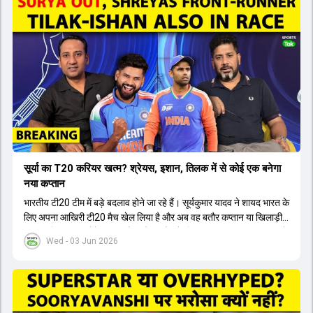
सूर्या का T20 करियर खत्म? श्रेयस, इशान, तिलक में से कोई एक बनेगा
नया कप्तान
भारतीय टी20 टीम में बड़े बदलाव होने जा रहे हैं। सूर्यकुमार यादव ने शायद भारत के
लिए अपना आखिरी टी20 मैच खेल लिया है और अब वह बतौर कप्तान या खिलाड़ी
टीम का हिस्सा नहीं होंगे। आयरलैंड और इंग्लैंड के खिलाफ आगामी टी20 सीरीज के
Wed - 03 Jun 2026
लिए नए कप्तान की तलाश जारी है। इस रेस में श्रेयस अय्यर सबसे आगे चल रहे
हैं। उनके अलावा ईशान किशन और तिलक वर्मा भी कप्तानी के दावेदार हैं। अक्षर
पटेल इस रेस में काफी पीछे हैं, जबकि संजू सैमसन और रजत पाटीदार कप्तानी की
दौड़ से बाहर हैं। आगामी सीरीज के लिए वैभव सूर्यवंशी को तीसरे ओपनर के तौर पर
टीम में शामिल किया जाएगा, जबकि अभिषेक शर्मा और संजू सैमसन पहली पसंद