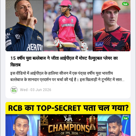
होंगे। इसके अलावा नीतीश रेड्डी को बतौर ऑलराउंडर ज्यादा मौके मिलेंगे। अजीत
अगरकर की अगुवाई वाली चयन समिति और कोच गौतम गंभीर आगामी टी20 वर्ल्ड
कप और 2028 ओलंपिक के लिए लंबी अवधि का विजन लेकर चल रहे हैं।
15 वर्षीय युवा बल्लेबाज ने जीता आईपीएल में मोस्ट वैल्युएबल प्लेयर का
खिताब
इस वीडियो में आईपीएल के हालिया सीजन में एक पंद्रह वर्षीय युवा भारतीय
बल्लेबाज के शानदार प्रदर्शन पर चर्चा की गई है। इस खिलाड़ी ने टूर्नामेंट में सात
सौ छिहत्तर रन बनाकर ऑरेंज कैप और मोस्ट वैल्युएबल प्लेयर का खिताब अपने नाम
Wed - 03 Jun 2026
किया है। वीडियो में बताया गया है कि ऑस्ट्रेलियाई टीम के वर्तमान कप्तान और
इंग्लैंड टीम के पूर्व कप्तान ने इस युवा खिलाड़ी के खेल की सराहना की है।
ऑस्ट्रेलियाई कप्तान के अनुसार, शुरुआत में लोगों को इस खिलाड़ी के प्रदर्शन पर
संदेह था, लेकिन अब उसने खुद को एक बेहतरीन बल्लेबाज साबित कर दिया है जो
गेंद को बाउंड्री के काफी पार मारने की क्षमता रखता है। वहीं, इंग्लैंड के पूर्व कप्तान
ने कहा कि टूर्नामेंट जीतने वाली टीम के अलावा इस सीजन की सबसे बड़ी बात इस
युवा खिलाड़ी का प्रदर्शन रहा है, जिसे देखने के लिए स्टेडियम में भारी भीड़ उमड़ती