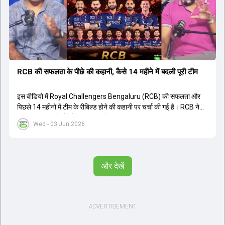
थी। शानदार प्रदर्शन के बाद इस युवा खिलाड़ी को श्रीलंका में होने वाली
त्रिकोणीय सीरीज के लिए इंडिया ए टीम में भी शामिल कर लिया गया है।
RCB की सफलता के पीछे की कहानी, कैसे 14 महीने में बदली पूरी टीम
इस वीडियो में Royal Challengers Bengaluru (RCB) की सफलता और
पिछले 14 महीनों में टीम के रीबिल्ड होने की कहानी पर चर्चा की गई है। RCB ने
अपनी पुरानी गलतियों को स्वीकार करते हुए एक नया रिसेट बटन दबाया। टीम
Wed - 03 Jun 2026
मैनेजमेंट में Mo Bobat, Andy Flower, Dinesh Karthik और एनालिस्ट
Freddie Wilde ने मिलकर ऑक्शन की बेहतरीन रणनीति बनाई। इसी रणनीति
के तहत Bhuvneshwar Kumar, Krunal Pandya और Rasikh Salam
जैसे भारतीय खिलाड़ियों को टीम में शामिल किया गया, जिन्होंने शानदार प्रदर्शन
और देखें
किया। इसके अलावा, Virat Kohli की भूमिका में भी बदलाव देखा गया, जहां वह
अब टीम के युवा खिलाड़ियों के साथ ज्यादा जुड़े हुए नजर आते हैं। कप्तान Rajat
Patidar के नेतृत्व में टीम का कम्युनिकेशन बहुत स्पष्ट रहा है। एनालिस्ट से लेकर
मैनेजमेंट तक, सभी एक ही पेज पर रहते हैं, जिससे मैदान पर कोई कंफ्यूजन नहीं
होता। यही कारण है कि RCB ने लगातार सफलता हासिल की है।