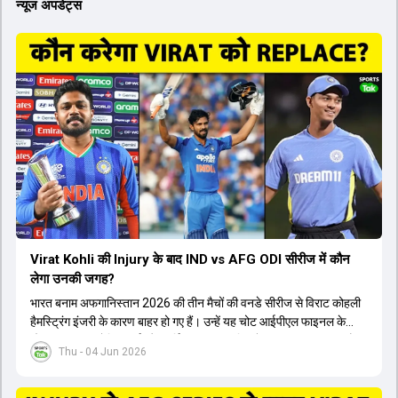
न्यूज अपडेट्स
Virat Kohli की Injury के बाद IND vs AFG ODI सीरीज में कौन
लेगा उनकी जगह?
भारत बनाम अफगानिस्तान 2026 की तीन मैचों की वनडे सीरीज से विराट कोहली
हैमस्ट्रिंग इंजरी के कारण बाहर हो गए हैं। उन्हें यह चोट आईपीएल फाइनल के
दौरान लगी थी। रोहित शर्मा और हार्दिक पांड्या की फिटनेस पर भी अभी सवाल हैं,
Thu - 04 Jun 2026
इसलिए नंबर तीन पर कोहली की जगह एक मजबूत विकल्प खोजना जरूरी है। इस
वीडियो में विराट कोहली के रिप्लेसमेंट के तौर पर कई दावेदारों पर चर्चा की गई है।
रुतुराज गायकवाड़ 58.8 की लिस्ट ए औसत के साथ एक मजबूत विकल्प हैं। संजू