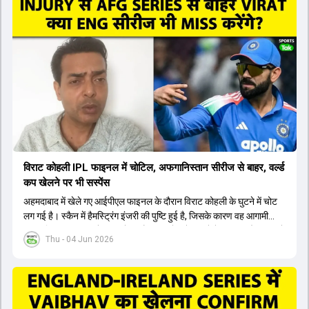
सैमसन भी बड़े दावेदार हैं, जिनका वनडे क्रिकेट में 56 से ज्यादा का औसत है।
यशस्वी जायसवाल को भी मौका मिल सकता है, हालांकि उनके बैटिंग ऑर्डर पर
विचार करना होगा। इसके अलावा 82 से ज्यादा की लिस्ट ए औसत वाले देवदत्त
पडिक्कल भी एक शानदार विकल्प हो सकते हैं। टीम मैनेजमेंट स्क्वाड में पहले से
मौजूद ईशान किशन को भी नंबर तीन पर खिलाने का फैसला कर सकती है।
विराट कोहली IPL फाइनल में चोटिल, अफगानिस्तान सीरीज से बाहर, वर्ल्ड
कप खेलने पर भी सस्पेंस
अहमदाबाद में खेले गए आईपीएल फाइनल के दौरान विराट कोहली के घुटने में चोट
लग गई है। स्कैन में हैमस्ट्रिंग इंजरी की पुष्टि हुई है, जिसके कारण वह आगामी
अफगानिस्तान सीरीज से बाहर हो गए हैं। इस चोट से उबरने में सामान्य तौर पर 4 से
Thu - 04 Jun 2026
12 हफ्ते का समय लग सकता है, और अगर सर्जरी की जरूरत पड़ी तो 3 से 5 महीने
भी लग सकते हैं। विराट कोहली अब रिहैब और असेसमेंट के लिए बेंगलुरु स्थित
सेंटर ऑफ एक्सीलेंस जाएंगे। इस गंभीर चोट के कारण 14 जुलाई से शुरू होने वाले
इंग्लैंड दौरे और आगामी वर्ल्ड कप में उनके खेलने पर सस्पेंस बन गया है। दूसरी
तरफ, आईपीएल में इम्पैक्ट प्लेयर के तौर पर खेलने वाले रोहित शर्मा को भी अभी तक