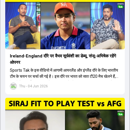
मेडिकल क्लीयरेंस नहीं मिली है। शनिवार को मुंबई में होने वाली चयन समिति की
बैठक में यह देखना अहम होगा कि क्या चयनकर्ता विराट कोहली को फिटनेस की शर्त
पर टीम में शामिल करते हैं या नहीं।
Ireland-England दौरे पर वैभव सूर्यवंशी का डेब्यू, संजू-अभिषेक रहेंगे
ओपनर
Sports Tak के इस वीडियो में आगामी आयरलैंड और इंग्लैंड दौरे के लिए भारतीय
टीम के चयन पर चर्चा की गई है। इस दौरे पर भारत को सात टी20 मैच खेलने हैं,
जिसमें वैभव सूर्यवंशी का टीम में चुना जाना और डेब्यू करना तय माना जा रहा है।
Thu - 04 Jun 2026
हालांकि, अभिषेक शर्मा और संजू सैमसन ही टीम के फर्स्ट चॉइस ओपनर बने रहेंगे,
क्योंकि दोनों ने वर्ल्ड कप में शानदार प्रदर्शन किया है। इसके अलावा ईशान किशन
नंबर तीन और श्रेयस अय्यर नंबर चार पर खेलेंगे। वहीं, रजत पाटीदार फिलहाल
टी20 टीम की योजना से बाहर हैं, लेकिन वह टेस्ट क्रिकेट में वापसी कर सकते हैं।