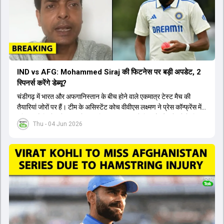
IND vs AFG: Mohammed Siraj की फिटनेस पर बड़ी अपडेट, 2
स्पिनर्स करेंगे डेब्यू?
चंडीगढ़ में भारत और अफगानिस्तान के बीच होने वाले एकमात्र टेस्ट मैच की
तैयारियां जोरों पर हैं। टीम के असिस्टेंट कोच वीवीएस लक्ष्मण ने प्रेस कॉन्फ्रेंस में
पुष्टि की है कि तेज गेंदबाज मोहम्मद सिराज पूरी तरह से फिट हैं और खेलने के लिए
Thu - 04 Jun 2026
उपलब्ध हैं। आईपीएल के दौरान लगी चोट के कारण उनके खेलने पर संदेह था,
लेकिन अब उन्हें फिटनेस क्लीयरेंस मिल गई है। इसके अलावा, दो नए स्पिनर्स मानव
सुथार और हर्ष दुबे को कुलदीप यादव और वाशिंगटन सुंदर के साथ प्लेइंग 11 में मौका
मिलने की प्रबल संभावना है। कप्तान शुभमन गिल विकेट की स्थिति को ध्यान में
रखते हुए अंतिम 11 का फैसला करेंगे। टीम में यशस्वी जायसवाल, केएल राहुल,
ऋषभ पंत और ध्रुव जुरेल जैसे खिलाड़ी भी शामिल हैं। यह टेस्ट मैच विश्व टेस्ट
चैंपियनशिप चक्र का हिस्सा नहीं है, लेकिन भारतीय टीम के लिए काफी महत्वपूर्ण
है। अंत में फैंस के सवालों का जवाब देते हुए टी20 कप्तानी और हेड कोच गौतम
गंभीर से जुड़ी जानकारी भी साझा की गई।