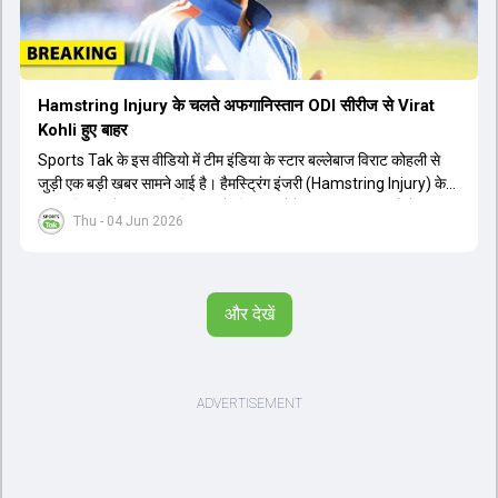
Hamstring Injury के चलते अफगानिस्तान ODI सीरीज से Virat
Kohli हुए बाहर
Sports Tak के इस वीडियो में टीम इंडिया के स्टार बल्लेबाज विराट कोहली से
जुड़ी एक बड़ी खबर सामने आई है। हैमस्ट्रिंग इंजरी (Hamstring Injury) के
कारण विराट कोहली अफगानिस्तान के खिलाफ होने वाली आगामी तीन मैचों की
Thu - 04 Jun 2026
वनडे सीरीज से बाहर हो गए हैं। भारत और अफगानिस्तान के बीच इस वनडे सीरीज
की शुरुआत 13 जून से एचपीसीए स्टेडियम (HPCA Stadium) में होनी थी।
इसके बाद सीरीज के बाकी दो मुकाबले 17 और 20 जून को खेले जाने थे। हाल ही में
खत्म हुए आईपीएल में शानदार प्रदर्शन करने वाले विराट कोहली का इस सीरीज से
और देखें
बाहर होना भारतीय फैंस के लिए एक बहुत बड़ा झटका है। यह वनडे सीरीज 2027
में होने वाले वर्ल्ड कप की तैयारियों के लिहाज से भी काफी अहम मानी जा रही थी।
फिलहाल यह स्पष्ट नहीं है कि विराट कोहली को इस हैमस्ट्रिंग इंजरी से पूरी तरह से
उबरने में कितना समय लगेगा और उनकी जगह टीम में किस खिलाड़ी को शामिल
किया जाएगा।