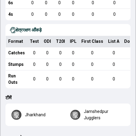
6s
0
0
0
0
0
0
4s
0
0
0
0
0
0
क्षेत्ररक्षण आँकड़े
Format
Test
ODI
T20I
IPL
First Class
List A
Dome
Catches
0
0
0
0
0
0
Stumps
0
0
0
0
0
0
Run
0
0
0
0
0
0
Outs
टीमें
Jamshedpur
Jharkhand
Jugglers