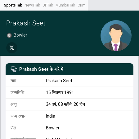
SportsTak
NewsTak
UPTak
MumbaiTak
CrimeTak
Lallantop
AstroTak
Tak.
Prakash Seet
Bowler
Prakash Seet
के बारे में
नाम
Prakash Seet
जन्मतिथि
15 सितम्बर 1991
आयु
34 वर्ष, 08 महीने, 20 दिन
जन्म स्थान
India
रोल
Bowler