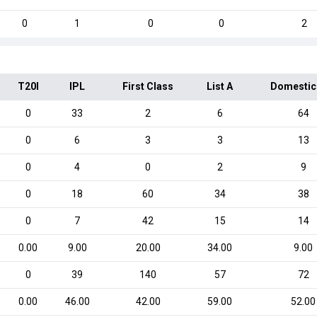
0
1
0
0
2
T20I
IPL
First Class
List A
Domestic
0
33
2
6
64
0
6
3
3
13
0
4
0
2
9
0
18
60
34
38
0
7
42
15
14
0.00
9.00
20.00
34.00
9.00
0
39
140
57
72
0.00
46.00
42.00
59.00
52.00