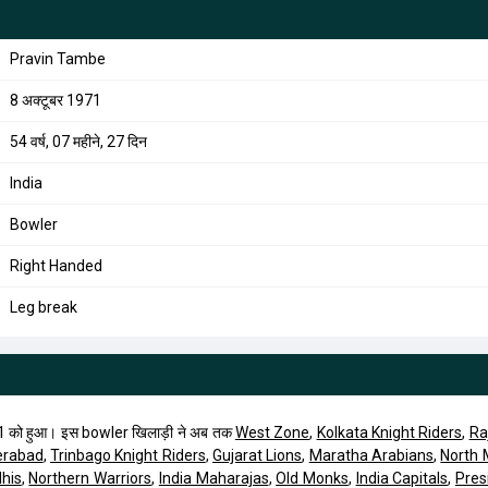
Pravin Tambe
8 अक्टूबर 1971
54 वर्ष, 07 महीने, 27 दिन
India
Bowler
Right Handed
Leg break
 को हुआ। इस bowler खिलाड़ी ने अब तक
West Zone
,
Kolkata Knight Riders
,
Ra
erabad
,
Trinbago Knight Riders
,
Gujarat Lions
,
Maratha Arabians
,
North
dhis
,
Northern Warriors
,
India Maharajas
,
Old Monks
,
India Capitals
,
Pres