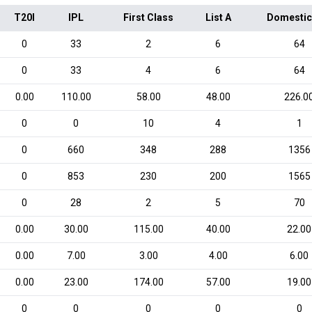
T20I
IPL
First Class
List A
Domestic
0
33
2
6
64
0
33
4
6
64
0.00
110.00
58.00
48.00
226.0
0
0
10
4
1
0
660
348
288
1356
0
853
230
200
1565
0
28
2
5
70
0.00
30.00
115.00
40.00
22.00
0.00
7.00
3.00
4.00
6.00
0.00
23.00
174.00
57.00
19.00
0
0
0
0
0