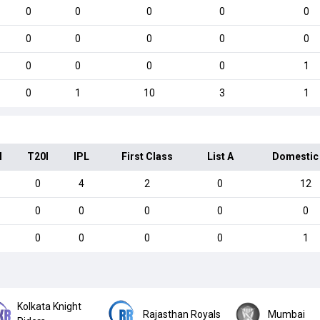
0
0
0
0
0
0
0
0
0
0
0
0
0
0
1
0
1
10
3
1
I
T20I
IPL
First Class
List A
Domestic
0
4
2
0
12
0
0
0
0
0
0
0
0
0
1
Kolkata Knight
Rajasthan Royals
Mumbai