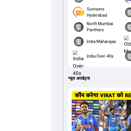
Sunrisers
Hyderabad
North Mumbai
Panthers
India Maharajas
India Over-40s
न्यूज अपडेट्स